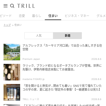
ピソード
恋愛
暮らし
住まい
ビジネス・マネー
グルメ
トップ
住まい
人気
新着
アルフレックス「カーサミア河口湖」で出合った美しすぎる住
空間
Premium Japan
2026.8.6
ラリック、ブランド初となるポータブルランプが登場。世界に
先駆け、伊勢丹新宿店本館にてお披露目。
madame FIGARO.jp
2026.8.6
「窓を開けると熱気が…閉めても暑い」SNSで見て憧れていた
コの字の家、夏に起きた“想定外の事態”【一級建築士は見た】
TRILL ニュース
2026.8.6
「エアコンに頼らず夏を乗り切る」を実践した40代夫婦→室