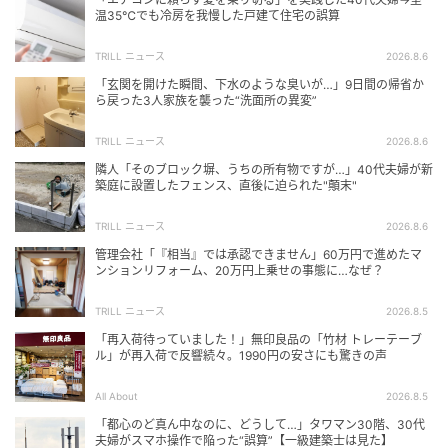
温35℃でも冷房を我慢した戸建て住宅の誤算
TRILL ニュース
2026.8.6
「玄関を開けた瞬間、下水のような臭いが…」9日間の帰省か
ら戻った3人家族を襲った“洗面所の異変”
TRILL ニュース
2026.8.6
隣人「そのブロック塀、うちの所有物ですが…」40代夫婦が新
築庭に設置したフェンス、直後に迫られた"顛末"
TRILL ニュース
2026.8.6
管理会社「『相当』では承認できません」60万円で進めたマ
ンションリフォーム、20万円上乗せの事態に…なぜ？
TRILL ニュース
2026.8.5
「再入荷待っていました！」無印良品の「竹材 トレーテーブ
ル」が再入荷で反響続々。1990円の安さにも驚きの声
All About
2026.8.5
「都心のど真ん中なのに、どうして…」タワマン30階、30代
夫婦がスマホ操作で陥った“誤算”【一級建築士は見た】