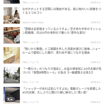
TRILL ニュース
2026.8.4
なぜかホッとする空間には理由がある。居心地のいい部屋をつ
くる３つのコツ
beauty news tokyo
2026.8.4
「登録は全部埋まっているんですよ」空き待ち半年のマンショ
ン駐輪場、月200円の有料化で動いた“意外な変化”
TRILL ニュース
2026.8.4
「狭いから無理」と三面鏡を外した洗面台選びに後悔…ショー
ルームで脇役にした鏡が、思わぬ不満につながる理由
TRILL ニュース
2026.8.4
「一晩だけ」のつもりが違反に…お盆の帰省前に30代夫婦が気
づいた「夜間8時間ルール」の盲点【一級建築士は見た】
TRILL ニュース
2026.8.4
「シャッターがあれば安心ですよね」電動ガレージを新築した
40代夫婦、久しぶりに開けた朝に絶句した"黒い影"
TRILL ニュース
2026.8.4