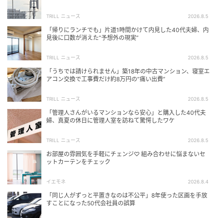
TRILL ニュース
2026.8.5
「帰りにランチでも」片道1時間かけて内見した40代夫婦、内
見後に口数が消えた“予想外の現実”
TRILL ニュース
2026.8.5
「うちでは請けられません」築18年の中古マンション、寝室エ
アコン交換で工事費だけ約8万円の“痛い出費”
TRILL ニュース
2026.8.5
「管理人さんがいるマンションなら安心」と購入した40代夫
婦、真夏の休日に管理人室を訪ねて驚愕したワケ
TRILL ニュース
2026.8.5
お部屋の雰囲気を手軽にチェンジ♡ 組み合わせに悩まないセ
ットカーテンをチェック
イエモネ
2026.8.4
「同じ人がずっと平置きなのは不公平」8年使った区画を手放
すことになった50代会社員の誤算