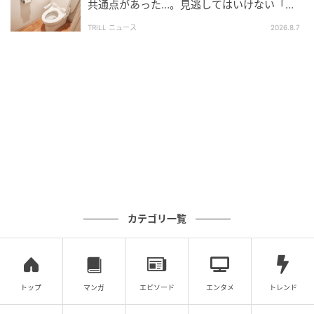
共通点があった…。見逃してはいけない「危
じの原因は多岐にわたるが、そのほとんどは良性で過
険なサイン」とは？【医師が解説】
TRILL ニュース
2026.8.7
度に心配する必要はない。主な要因は以下の通りだ。
横すじ（ボー線条）の原因
身体が大きなストレスを受け、一時的に爪の成長が止
まることで発生する。
重症のウイルス感染症や疾患
高熱
腎臓病
カテゴリ一覧
栄養不足（鉄分、亜鉛、ビタミンAの不足）
ネイルによるダメージや外傷
レイノー病
精神的・肉体的ストレス
トップ
マンガ
エピソード
エンタメ
トレンド
甲状腺疾患