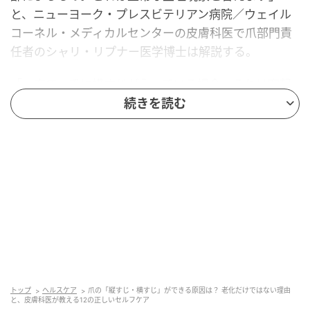
と、ニューヨーク・プレスビテリアン病院／ウェイル
コーネル・メディカルセンターの皮膚科医で爪部門責
任者のシャリ・リプナー医学博士は解説する。
「一方で、爪に横すじが入っている場合、それは突起
ではなく『溝（凹み）』です。もし1本の爪だけに溝が
続きを読む
あるなら、それは部分的なケガや衝撃が原因と思われ
ますが、複数の爪にまたがっている場合は『ボー線条
（爪甲横溝）』と呼ばれ、爪の成長が一時的にストッ
プしていることを意味します。ボー線条は、深刻な全
身疾患、手足口病などのウイルス性疾患、あるいは化
学療法などが原因で生じるものです」
話を伺った専門家：シャリ・リプナー医学博士（ニュ
ーヨーク・プレスビテリアン病院／ウェイルコーネ
ル・メディカルセンター 皮膚科医・爪部門責任者）、
トップ
ヘルスケア
爪の「縦すじ・横すじ」ができる原因は？ 老化だけではない理由
ツィポーラ・シャインハウス医学博士（ロサンゼルス
と、皮膚科医が教える12の正しいセルフケア