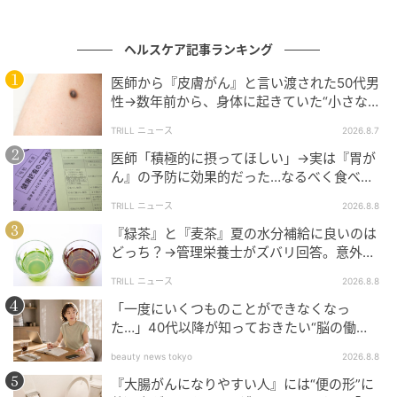
爪を横切るようにできる溝は「ボー線条」と呼ばれ
ヘルスケア記事ランキング
る。縦すじに比べると頻度は低いものの、気になる症
状だ。「1本の爪だけに横すじがある場合、その多くは
医師から『皮膚がん』と言い渡された50代男
爪母（爪が作られる根元の部分）に衝撃やダメージが
性→数年前から、身体に起きていた“小さな異
変”に「あのとき受診していれば…」
加わったことが原因」とシャインハウス博士。
TRILL ニュース
2026.8.7
医師「積極的に摂ってほしい」→実は『胃が
爪をいじったり、甘皮を強く押し込んだり、ドアに指
ん』の予防に効果的だった…なるべく食べる
を挟んだりすると、爪を作る"製造元"に傷がつき、そ
べき“理想的な食材”とは？
TRILL ニュース
2026.8.8
の後に生えてくる爪に凹みができてしまうのだとい
『緑茶』と『麦茶』夏の水分補給に良いのは
う。「ただし、心配はいりません。このすじは消えな
どっち？→管理栄養士がズバリ回答。意外と
いものではなく、爪が伸びるにつれて先端に移動し、
知られてない“正しい飲み分け方”とは？
TRILL ニュース
2026.8.8
いずれ元の綺麗な爪に戻ります」
「一度にいくつものことができなくなっ
た…」40代以降が知っておきたい“脳の働
爪にすじができる主な原因
き”の変化
beauty news tokyo
2026.8.8
『大腸がんになりやすい人』には“便の形”に
皮膚科専門医カラン・ラル医学博士によると、爪のす