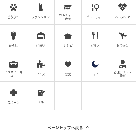
縦すじの原因
カルチャー・
どうぶつ
ファッション
ビューティー
ヘルスケア
教養
医学的には「粗造爪」とも呼ばれ、以下のような理由
が挙げられる。
暮らし
住まい
レシピ
グルメ
おでかけ
水分不足（乾燥）
湿疹や乾癬（かんせん）などの皮膚疾患
円形脱毛症などの自己免疫疾患
加齢
ビジネス・マ
心理テスト・
クイズ
恋愛
占い
ネー
診断
栄養不足（鉄分、亜鉛、ビタミンAの不足）
甲状腺疾患
スポーツ
診断
爪に白い線や斑点ができる原因
これは「爪白斑」と呼ばれる。病気（乾癬など）や薬
ページトップへ戻る
の影響による場合もあるが、「最も多いのは、爪を噛