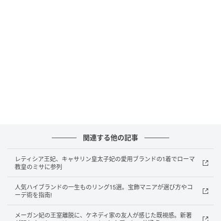
在住の米国皮膚科専門医）、カラン・ラル医学博士
（アフィリエイテッド・ダーマトロジー皮膚科専門
医）、ドナ・ハート医学博士（ウェストレイク・ダー
マトロジー米国皮膚科専門医）その他、リチャード・
トーベック医学博士、ノエラニ・ゴンザレス医学博
士、アマンダ・ズベック医学博士らが解説。
以下では、爪のすじの種類とその原因、そして健康的
で強い爪を保つためのケア方法について、専門家の意
見をまとめる。
関連する他の記事
爪にできるすじの種類
レティシア王妃、キャサリン皇太子妃の愛用ブランドの1着でローマ
教皇のミサに参列
爪のすじの現れ方は人それぞれだが、大きく以下の2つ
人気ハイブランドの一生ものリング15選。宝飾マニアが選び方やコ
のタイプに分類される。
ーデ術を指南!
メーガン妃の王室離脱に、ケネディ家の友人が感じた既視感。新著