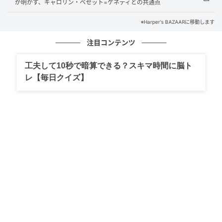
が明かす、キャロリン・ベセット=ケネディとの共通点
1. 縦すじ（縦の凹凸）
※Harper's BAZAARに移動します
注目コンテンツ
工夫して10秒で暗算できる？スキマ時間に脳ト
レ【毎日クイズ】
Jan Hakan Dahlstrom / Getty Images
爪の根元（甘皮部分）から先端に向かって垂直に走る
突起したライン。皮膚科専門医のツィポーラ・シャイ
ンハウス医学博士は「これは年齢を重ねることで誰に