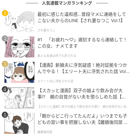
人気連載マンガランキング
でも見られる、極めて一般的かつ正常なサインです」
と述べる。
最初に感じた違和感…普段マメに連絡をして
こない夫からのLINE【され妻なつこ Vol.1】
され妻なつこ
2. 横すじ（横の凹み）
#1 「お疲れ〜♡」遅刻するなら連絡して！
この女、ナメてます
美人な友達は何でも許される
【漫画】新婚夫に浮気疑惑！絶対証拠をつか
んでやる！【エリート夫に浮気された話 Vol.
1】
エリート夫に浮気された話
【スカッと漫画】双子の娘より飲み会が大
事!? 親の自覚がない夫を懲らしめた話【第1
話】
【スカッと漫画】双子の娘より飲み会が大事!? 親の自覚がない夫を
懲らしめた話
「朝からどこ行ってたんだよ」いつまでも子
どもの習い事を把握しない夫【離婚後同居 Vo
l.1】
Nagahitoyuki / Wikimedia Commons
離婚後同居