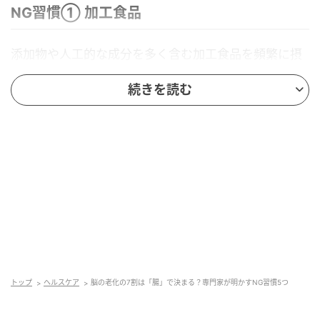
NG習慣① 加工食品
添加物や人工的な成分を多く含む加工食品を頻繁に摂
取することは、腸のバリア機能を傷つけ、腸内細菌の
続きを読む
バランスを乱す。具体的には、スナック菓子・コーラ
などの炭酸飲料・冷凍ピザ・市販のシリアル・インス
タントスープ・クッキー・ポテトチップス・冷凍食
品・ソーセージやナゲット・量産型の食パンやケーキ
などが該当する。
一部研究ではこれらに多く含まれる乳化剤(エマルシフ
ァイア)は、腸内善玉菌の一種「アッカーマンシア菌」
や「フェカリバクテリウム菌」を減少させ、慢性的な
炎症を引き起こしやすい腸内環境をつくる可能性が示
されている。
トップ
ヘルスケア
脳の老化の7割は「腸」で決まる？専門家が明かすNG習慣5つ