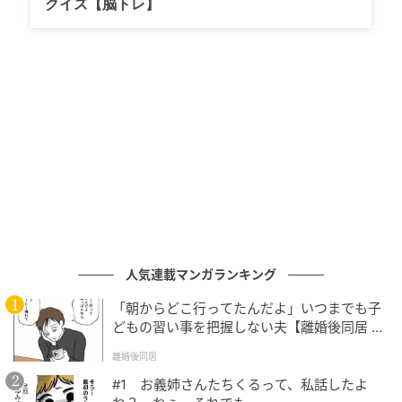
クイズ【脳トレ】
ネギ・アスパラガス・バナナ・ベリー類・リンゴ・ひ
よこ豆・レンズ豆・オーツ麦などが挙げられる。
発酵食品では、ヨーグルト・ケフィア・キムチ・コン
ブチャ・キャベツの漬物が効果的で、スタンフォード
大学の研究では1日6皿の発酵食品を10週間摂取した参
加者において、腸内細菌の多様性が有意に増加し、炎
症性タンパク質が19種類減少したことが確認されてい
る。さらに、ブルーベリー・緑茶・オリーブオイル・
ダークチョコレートに含まれるポリフェノールも善玉
菌の増殖を助ける。週30種類以上の植物性食品を摂る
人気連載マンガランキング
ことが理想とされている。
「朝からどこ行ってたんだよ」いつまでも子
どもの習い事を把握しない夫【離婚後同居 Vo
l.1】
NG習慣③ 時間とストレス
離婚後同居
#1 お義姉さんたちくるって、私話したよ
夜遅くに食べると特に問題となるのが、精製炭水化物