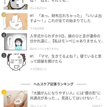
ね？ ねぇ、それでも…
や高GI食品だ。夜間は体内時計の関係でインスリン感
ぜんぶ私のせい
受性が下がっているため、白米・パン・パスタ・甘い
#1 「あっ、財布忘れちゃった」「いいよ出
菓子類などを遅い時間に食べると、血糖値のコントロ
すよ〜！」これが全ての始まりでした
ールがさらに乱れやすくなる。また夜の食事はメラト
ママ友の財布
ニンの分泌を抑制し、コルチゾールを上昇させること
入学式からわずか3日、娘のひと言が運命の
で睡眠の質も低下させる。
分かれ道に…【私はモンペじゃありません Vo
l.1】
腸内細菌も体内時計に合わせて日周リズムで活動して
私はモンペじゃありません
おり、食事タイミングのズレがそのリズムを乱すこと
#1 「ママ、生きてるよね？」寝ていると思
って部屋を開けたら
が研究で示されている。食事を抜いたり時間がバラバ
ラになる生活パターンも同様のリスクがある。
ママが家出した
ストレス下では腸のバリア機能が弱まり、本来通り抜
ヘルスケア記事ランキング
けられないはずの細菌や毒素が血流に漏れ出す「腸管
壁浸漏」状態を引き起こしやすくなる。この状態をさ
『大腸がんになりやすい人』には“便の形”に
共通点があった…。見逃してはいけない「危
らに悪化させるのが、トランス脂肪酸を多く含むマー
険なサイン」とは？【医師が解説】
ガリン・電子レンジ用ポップコーン・市販の冷凍生
TRILL ニュース
2026.8.7