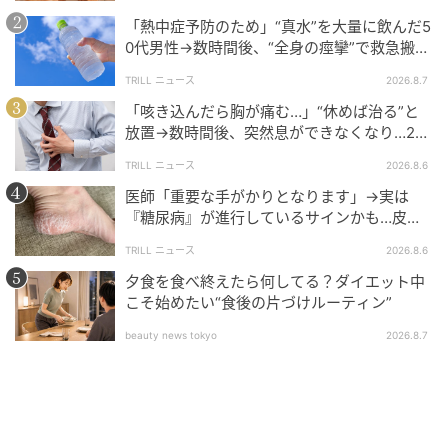
地・非乳製品クリーマーや、精製糖・飽和脂肪酸・精
「熱中症予防のため」“真水”を大量に飲んだ5
0代男性→数時間後、“全身の痙攣”で救急搬送
製炭水化物を多く含む加工食品だ。
され…待ち受けていた“恐ろしい事態”
TRILL ニュース
2026.8.7
一方で、ヨーグルト・キムチ・チアシード・コンブチ
「咳き込んだら胸が痛む…」“休めば治る”と
ャなどの発酵食品や、ほうれん草などの葉野菜・ベリ
放置→数時間後、突然息ができなくなり…20
ー類・青魚といった抗炎症性の食品が、ストレスによ
代男性を待ち受けていた“恐ろしい病気”
TRILL ニュース
2026.8.6
る腸の炎症を和らげるとされている。
医師「重要な手がかりとなります」→実は
『糖尿病』が進行しているサインかも…皮膚
に現れる“3つの危険な変化”
腸から脳を守るためにできること
TRILL ニュース
2026.8.6
夕食を食べ終えたら何してる？ダイエット中
こそ始めたい“食後の片づけルーティン”
ヤダヴ博士によると、プロバイオティクス・プレバイ
オティクス・ポストバイオティクスの摂取、食事の多
beauty news tokyo
2026.8.7
様性を意識すること、食事タイミングの規則化、そし
てストレスマネジメントが、細胞レベルでの健康的な
老化をサポートする方法として挙げられている。