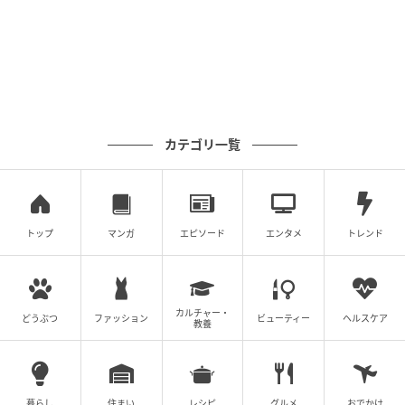
脳の老化を遅らせるカギは、日々の腸のケアにあると
いえそうだ。
出典:PMC / Sleep Foundation / Stanford Medicine /
Johns Hopkins Medicine / Medscape
カテゴリ一覧
元記事で読む
次の記事
30日間、毎日フレッシュジュースを飲みつづ
トップ
マンガ
エピソード
エンタメ
トレンド
けた結果、お腹のはりが改善した理由
の記事をもっとみる
カルチャー・
どうぶつ
ファッション
ビューティー
ヘルスケア
教養
暮らし
住まい
レシピ
グルメ
おでかけ