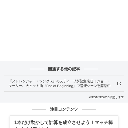
NG習慣② 食事内容
食後に強い眠気を引き起こしやすい食品として、揚げ
物・ピザ・バター系の焼き菓子など高脂質のものや、
白米・パスタ・白パン・ポテトチップスといった精製
炭水化物が挙げられる。また食物繊維や脂質・タンパ
ク質を伴わない単純な糖質(菓子類、甘い飲み物など)
は、血糖値の急上昇とその後の急降下を招き、エネル
ギーと一緒に集中力も奪う。
関連する他の記事
こうした食後の強い眠気は消化器系への負荷のサイン
『ストレンジャー・シングス』のスティーブが緊急来日！ジョー・
キーリー、大ヒット曲「End of Beginning」で音楽シーンを席巻中
であることが多く、放置しつづけることが腸と脳の両
方にとってのリスクとなる。
※FRONTROWに移動します
注目コンテンツ
腸内の善玉菌を増やすには、食物繊維・発酵食品・多
様な植物性食品の3本柱が重要だ。食物繊維が豊富なプ
1本だけ動かして計算を成立させよう！マッチ棒
レバイオティクス食品としては、ニンニク・玉ねぎ・