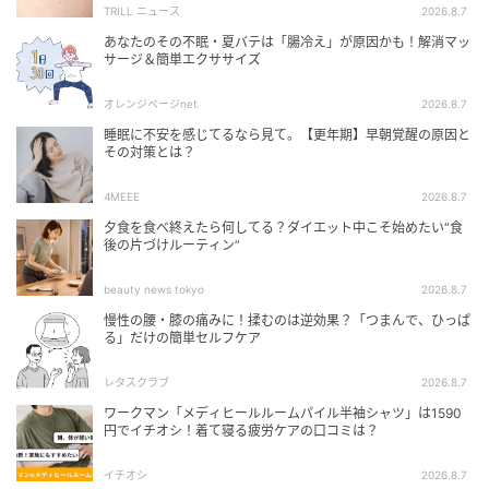
TRILL ニュース
2026.8.7
あなたのその不眠・夏バテは「腸冷え」が原因かも！解消マッ
サージ＆簡単エクササイズ
オレンジページnet
2026.8.7
睡眠に不安を感じてるなら見て。【更年期】早朝覚醒の原因と
その対策とは？
4MEEE
2026.8.7
夕食を食べ終えたら何してる？ダイエット中こそ始めたい“食
後の片づけルーティン”
beauty news tokyo
2026.8.7
慢性の腰・膝の痛みに！揉むのは逆効果？「つまんで、ひっぱ
る」だけの簡単セルフケア
レタスクラブ
2026.8.7
ワークマン「メディヒールルームパイル半袖シャツ」は1590
円でイチオシ！着て寝る疲労ケアの口コミは？
イチオシ
2026.8.7