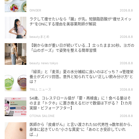
GINGER
2026.8.8
ラクして痩せたいなら「腸」が先。短鎖脂肪酸が“痩せスイッ
チ”をONにする理由を美容薬剤師が解説
beautyまとめ
2026.8.8
【朝から体が重い日が続いている…】立ったまま30秒。ヨガの
「山のポーズ」で姿勢を整える簡単習慣
beauty news tokyo
2026.8.8
『緑茶』と『麦茶』夏の水分補給に良いのはどっち？→管理栄
養士がズバリ回答。意外と知られてない“正しい飲み分け方”と
は？
TRILL ニュース
2026.8.8
54歳、コレステロール値が「要・再検査」に！食べる量はそ
のまま「トクホ」に置き換えるだけで数値は下がる？【1カ月
実録・ビフォーアフター】
OTONA SALONE
2026.8.8
医師から『皮膚がん』と言い渡された50代男性→数年前から、
身体に起きていた“小さな異変”に「あのとき受診していれ
ば…」