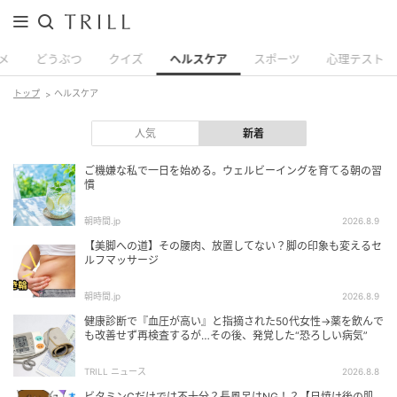
メ
どうぶつ
クイズ
ヘルスケア
スポーツ
心理テスト
トップ
ヘルスケア
人気
新着
ご機嫌な私で一日を始める。ウェルビーイングを育てる朝の習
慣
朝時間.jp
2026.8.9
【美脚への道】その腰肉、放置してない？脚の印象も変えるセ
ルフマッサージ
朝時間.jp
2026.8.9
健康診断で『血圧が高い』と指摘された50代女性→薬を飲んで
も改善せず再検査するが…その後、発覚した“恐ろしい病気”
TRILL ニュース
2026.8.8
ビタミンCだけでは不十分？長風呂はNG！？【日焼け後の肌