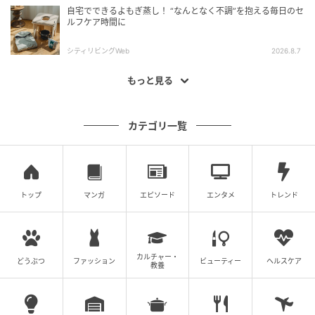
自宅でできるよもぎ蒸し！ “なんとなく不調”を抱える毎日のセ
ルフケア時間に
シティリビングWeb
2026.8.7
もっと見る
カテゴリ一覧
トップ
マンガ
エピソード
エンタメ
トレンド
カルチャー・
どうぶつ
ファッション
ビューティー
ヘルスケア
教養