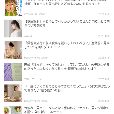
対策】ダメージを最小限にとどめるためにやるべきこと
OTONA SALONE
2026.8.8
【健康診断】同じ項目で引っかかっていませんか？結果との向
き合い方を紹介
4yuuu
2026.8.8
「帰省や旅行の前は食事を減らしておくべき？」連休前に見直
したい“先回りダイエット”
beauty news tokyo
2026.8.8
医師「積極的に摂ってほしい」→実は『胃がん』の予防に効果
的だった…なるべく食べるべき“理想的な食材”とは？
TRILL ニュース
2026.8.8
「一度にいくつものことができなくなった…」40代以降が知っ
ておきたい“脳の働き”の変化
beauty news tokyo
2026.8.8
胃疲れ・夏バテ・なんとなく重い体をリセット。夏の“内側の
不調”に効く新ミールセット