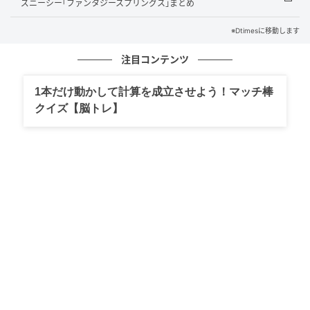
ズニーシー｢ファンタジースプリングス｣まとめ
同プログラムはLINEヤフーが、広告代理店やサービス
デベロッパーを対象に「Sales Partner」「Technology
※Dtimesに移動します
Partner」「Network Partner」「Adtech Partner」
注目コンテンツ
「Industry Solution Partner」の各カテゴリーで認定
を行う制度です。
1本だけ動かして計算を成立させよう！マッチ棒
クイズ【脳トレ】
今回認定を受けたのは、「LINE公式アカウント」
「LINEで応募」「LINEミニアプリ」を中心としたマー
ケティングソリューションとAPI関連サービスの技術支
援を担う「Technology Partner」の中でも、LINEミニ
アプリの開発推進に特化した部門です。
ユーザー体験の向上と企業DXへの貢献が評価基準とな
る認定で、北海道デジタル・アンド・コンサルティン
グはその要件を満たすパートナーとして選ばれていま
す。