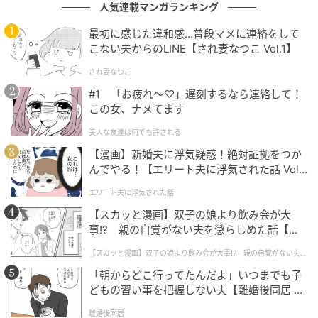
人気連載マンガランキング
最初に感じた違和感…普段マメに連絡をして
LINEヤフー Partner Programの認定制度
こない夫からのLINE【され妻なつこ Vol.1】
され妻なつこ
#1 「お疲れ〜♡」遅刻するなら連絡して！
この女、ナメてます
「LINEヤフー Partner Program」は、LINEおよび
Yahoo! JAPANを活用したマーケティング・CX課題の解
美人な友達は何でも許される
決を推進することを目的に設けられた認定制度です。
【漫画】新婚夫に浮気疑惑！絶対証拠をつか
んでやる！【エリート夫に浮気された話 Vol.
1】
「Sales Partner（認定Partner、Store Promotion
エリート夫に浮気された話
Partner、Ads Operation Badge、Ads Policy
【スカッと漫画】双子の娘より飲み会が大
Badge）」「Technology Partner（コミュニケーショ
事!? 親の自覚がない夫を懲らしめた話【第1
ン部門、販促部門、LINEミニアプリ部門）」
話】
【スカッと漫画】双子の娘より飲み会が大事!? 親の自覚がない夫を
「Network Partner（Display Ad Network Partner、
懲らしめた話
「朝からどこ行ってたんだよ」いつまでも子
Search Ad Network Partner）」「Adtech
どもの習い事を把握しない夫【離婚後同居 Vo
Partner（効果測定認定パートナー）」「Industry
l.1】
離婚後同居