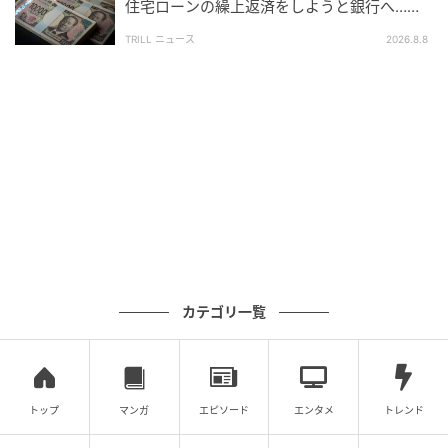
住宅ローンの繰上返済をしようと銀行へ…し
LINEミニアプリはLINEアプリ内でそのまま動作する軽
かし、窓口で告げられた“想定外の事実”
量なサービスで、ダウンロード不要でユーザーが利用
TRILL ニュース
2026.8.8
できる点が特長です。
北海道デジタル・アンド・コンサルティングはこの部
門において、クライアント企業のDX推進やマーケティ
ング施策をLINEミニアプリ開発の技術面から支えるパ
ートナーとして位置づけられています。
2026年度の「LINEヤフー Partner Program」
カテゴリ一覧
Technology Partner LINEミニアプリ部門への認定は、
北海道デジタル・アンド・コンサルティングがLINEミ
ニアプリ開発における技術支援能力を公式に認められ
た証明です。
トップ
マンガ
エピソード
エンタメ
トレンド