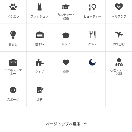
LINEアプリ内で完結するミニアプリの活用を企業DXに
取り入れたい場合、同社は認定パートナーとして選択
肢に挙がります。
カルチャー・
どうぶつ
ファッション
ビューティー
ヘルスケア
教養
北海道デジタル・アンド・コンサルティング「LINEヤ
フー Partner Program」の紹介でした。
暮らし
住まい
レシピ
グルメ
おでかけ
よくある質問
ビジネス・マ
心理テスト・
クイズ
恋愛
占い
ネー
診断
スポーツ
診断
Q. 「LINEヤフー Partner Program」には何種
類の認定カテゴリーがありますか。
ページトップへ戻る