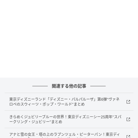
認定企業：北海道デジタル・アンド・コンサルティ
ング株式会社
プログラム名：LINEヤフー Partner Program
認定カテゴリ：Technology Partner／LINEミニアプ
リ部門
認定年度：2026年度
関連する他の記事
東京ディズニーランド「ディズニー・パルパルーザ」第6弾“ヴァネ
北海道デジタル・アンド・コンサルティングは、2026
ロペのスウィーツ・ポップ・ワールド”まとめ
年度の「LINEヤフー Partner Program」において
きらめくジュビリーブルーの世界！東京ディズニーシー25周年“スパ
「Technology Partner」のLINEミニアプリ部門に認定
ークリング・ジュビリー”まとめ
されます。
アナと雪の女王・塔の上のラプンツェル・ピーターパン！東京ディ