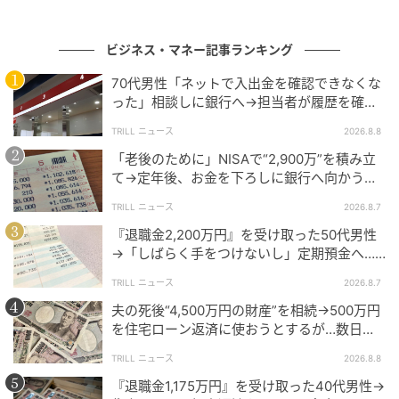
Solution Partner（Education Partner）」の各カテゴ
リーで認定が行われます。
ビジネス・マネー記事ランキング
それぞれのカテゴリーは対応する専門領域に特化した
70代男性「ネットで入出金を確認できなくな
審査のもとで認定が進み、マーケティング支援からAPI
った」相談しに銀行へ→担当者が履歴を確認
技術開発まで幅広い領域のパートナーが名を連ねてい
したところ…判明した“恐ろしい事実”
TRILL ニュース
2026.8.8
ます。
「老後のために」NISAで“2,900万”を積み立
て→定年後、お金を下ろしに銀行へ向かう
が…60代男性を襲った“想定外の落とし穴”
TRILL ニュース
2026.8.7
『退職金2,200万円』を受け取った50代男性
LINEミニアプリ部門の役割
→「しばらく手をつけないし」定期預金へ…4
年後、通帳を見て“青ざめたワケ”
TRILL ニュース
2026.8.7
夫の死後“4,500万円の財産”を相続→500万円
「Technology Partner」のLINEミニアプリ部門は、よ
を住宅ローン返済に使おうとするが…数日
り優れたユーザー体験と企業DXに貢献するLINEミニア
後、判明した事実に妻が“絶句したワケ”
TRILL ニュース
2026.8.8
プリの開発を推進するパートナーが対象となります。
『退職金1,175万円』を受け取った40代男性→