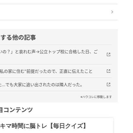
連する他の記事
ないの？」と哀れむ声→公立トップ校に合格した日、ご
も"私の家に住む"前提だったので、正直に伝えたこと
た...でも大家に追い出されたのは隣人だった。
※ハウコレに移動します
目コンテンツ
記……全部、読めます。