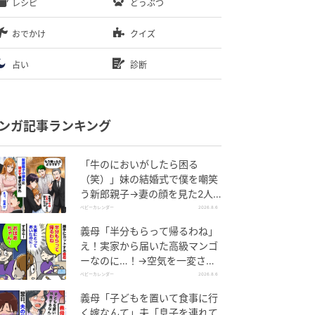
レシピ
どうぶつ
おでかけ
クイズ
占い
診断
ンガ記事ランキング
「牛のにおいがしたら困る
（笑）」妹の結婚式で僕を嘲笑
う新郎親子→妻の顔を見た2人
が絶句したワケ
ベビーカレンダー
2026.8.6
義母「半分もらって帰るわね」
え！実家から届いた高級マンゴ
ーなのに…！→空気を一変させ
た4歳娘の痛快な一言とは
ベビーカレンダー
2026.8.6
義母「子どもを置いて食事に行
く嫁なんて」夫「息子を連れて