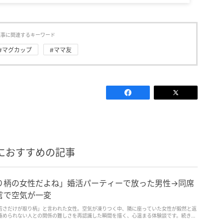
記事に関連するキーワード
#マグカップ
#ママ友
におすすめの記事
り柄の女性だよね」婚活パーティーで放った男性→同席
言で空気が一変
若さだけが取り柄」と言われた女性。空気が凍りつく中、隣に座っていた女性が毅然と返
極められない人との関係の難しさを再認識した瞬間を描く、心温まる体験談です。続きを