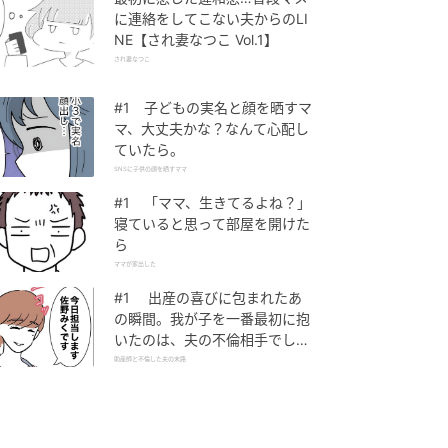
に連絡をしてこない夫からのLI
NE【され妻なつこ Vol.1】
され妻なつこ
#1 子どもの実名と顔を晒すマ
マ、大丈夫かな？なんて心配し
ていたら。
SNSに子供の顔を晒すママ
#1 「ママ、生きてるよね？」
寝ていると思って部屋を開けた
ら
ママが家出した
#1 出産の喜びに包まれたあ
の瞬間。我が子を一番最初に抱
いたのは、夫の不倫相手でし
た。
助産師と不倫した夫の末路