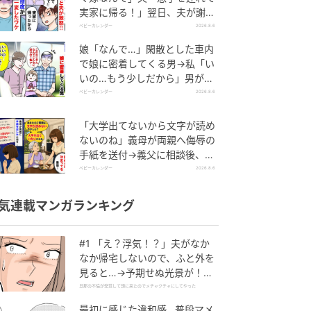
実家に帰る！」翌日、夫が謝罪
してきたワケ
ベビーカレンダー
2026.8.6
娘「なんで…」閑散とした車内
で娘に密着してくる男→私「い
いの…もう少しだから」男が血
相を変え逃げたワケ
ベビーカレンダー
2026.8.6
「大学出てないから文字が読め
ないのね」義母が両親へ侮辱の
手紙を送付→義父に相談後、訪
れた末路とは
ベビーカレンダー
2026.8.6
気連載マンガランキング
#1 「え？浮気！？」夫がなか
なか帰宅しないので、ふと外を
見ると…→予期せぬ光景が！｜
旦那の不倫が発覚して頭に来た
旦那の不倫が発覚して頭に来たのでメチャクチャにしてやった
のでメチャクチャにしてやった
最初に感じた違和感…普段マメ