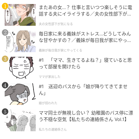
またあの女…？ 仕事と言いつつ楽しそうに電
話する夫にイライラする／夫の女性部下が気
3. カフェインやアルコールを含まないもの
になる（1）【夫婦の危機 まんが】
夫の女性部下が気になる
水分を補給しているつもりでも、その飲み物の成分に
毎日家に来る義妹がストレス…どうしてみん
よっては体内の水分を外へ排出させてしまうことがあ
な甘やかすの？／義妹が毎日我が家にやって
くる（1）【義父母がシンドイんです！ まん
ります。喉の潤いを長く保つためには、利尿作用のあ
義妹が毎日我が家にやってくる
が】
るカフェインやアルコールを含まない、ノンカフェイ
#1 「ママ、生きてるよね？」寝ていると思
ンの飲料を選ぶと安心です。
って部屋を開けたら
ママが家出した
カラオケで飲むべきおすすめメニューはコ
#1 送迎のバスから「娘が降りてきてませ
レ！
ん」
娘が拐われた
ママ同士が無視し合い？ 幼稚園のバス停に漂
う不穏な空気【私たちの連絡係さん Vol.1】
私たちの連絡係さん