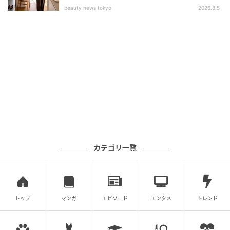
ゼロなので、ダイエット中の方でも安心して喉を潤せ
beauty news tokyo
2026.8.5
ますね。
麦茶・ほうじ茶（ノンカフェインのもの）
お茶類を選ぶのであれば、カフェインが含まれていな
い麦茶や、カフェインが極めて少ないほうじ茶のホッ
トなどが適しています。利尿作用による体内の水分減
少を心配することなく、安心して水分補給ができま
す。
カテゴリ一覧
はちみつ入りのホットドリンク
はちみつは喉の不快感を和らげる目的で親しまれてい
ます。持ち込みが自由なお店であれば、お家からマヌ
トップ
マンガ
エピソード
エンタメ
トレンド
カハニーやはちみつを持参して、ホットのお湯やハー
ブティーに溶かして飲むのがおすすめです。また、市