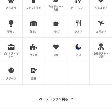
販ののど飴を温かいお湯に溶かして飲む方法もありま
カルチャー・
どうぶつ
ファッション
ビューティー
ヘルスケア
教養
す。
カラオケでできれば避けたほうがいい飲み物
暮らし
住まい
レシピ
グルメ
おでかけ
ビジネス・マ
心理テスト・
クイズ
恋愛
占い
ネー
診断
スポーツ
診断
ページトップへ戻る