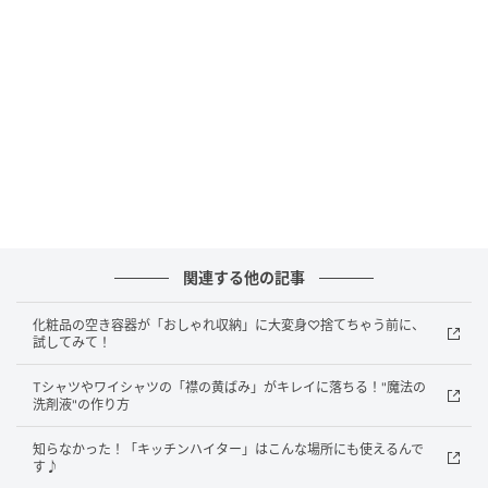
暮らしニスタ
カラオケでのドリンク選びのポイントは、喉の乾燥を
防ぎ、優しく保湿してくれるもの。お店によっては飲
食物の持ち込みが許可されているところもあります。
関連する他の記事
事前に公式ホームページなどで確認しておくと、お気
に入りのケアアイテムを持参できて便利ですよ。
化粧品の空き容器が「おしゃれ収納」に大変身♡捨てちゃう前に、
試してみて！
それでは、具体的にどのような飲み物が喉の保湿に向
Tシャツやワイシャツの「襟の黄ばみ」がキレイに落ちる！"魔法の
いているのか、3つの条件を見てみましょう。
洗剤液"の作り方
知らなかった！「キッチンハイター」はこんな場所にも使えるんで
す♪
1. 人肌程度のぬるま湯や常温、または優しい