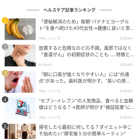
ヘルスケア記事ランキング
「便秘解消のため」毎朝“バナナとヨーグル
ト”を食べ続けた40代女性→健康に良いと思
いきや…ある日、女性に起こった“異変”
TRILL ニュース
2026.8.4
放置すると危険なのどの不調。風邪ではなく
「食道がん」の初期症状のことも……特徴と
暮らしニスタ
チェックポイント
All About
2026.8.5
ドリンクバーやメニュー表から選びたい、おすすめの
『朝に口臭が強くなりやすい人』には“共通
飲み物を集めました。
点”があった。歯科医が明かす、“臭いの原
因”と知られざる“正しいケア方法”とは？
TRILL ニュース
2026.8.5
常温のミネラルウォーター
“セブン-イレブン”の人気商品、食べると血糖
値はどうなる？→医師が明かす“検証結果”に
「優秀コンビニ食」「参考になります」
喉に余計な刺激を与えずに乾燥を防いでくれる、一番
TRILL ニュース
2026.8.5
シンプルで頼れる存在です。氷なしの常温を選ぶこと
帰宅したら最初に何してる？ダイエット中こ
で、喉への刺激が少ないとされています。カロリーも
そ始めたい“帰宅後５分の簡単ルーティン”