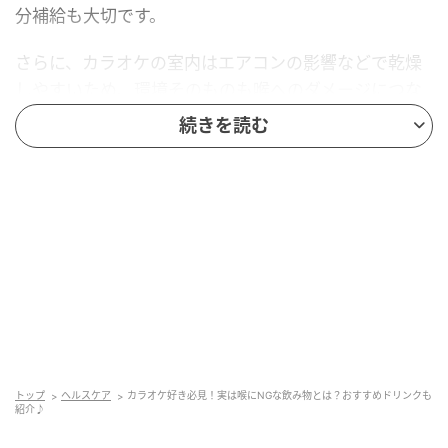
分補給も大切です。
さらに、カラオケの室内はエアコンの影響などで乾燥
しやすいため、環境そのものも喉へのダメージにつな
がってしまいます。一人カラオケなどでずっと歌い続
続きを読む
けるときは、適度に休憩を入れて、飲み物で喉を潤し
ながら楽しむのが鉄則です。
たくさん歌いたい人に！喉にいい飲み物の条
件とは？
トップ
ヘルスケア
カラオケ好き必見！実は喉にNGな飲み物とは？おすすめドリンクも
紹介♪