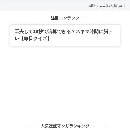
温かさ
※暮らしニスタに移動します
長い間歌い続けて喉に違和感が出たとき、声帯は摩擦
注目コンテンツ
によってデリケートな状態になっています。ここでキ
工夫して10秒で暗算できる？スキマ時間に脳ト
ンキンに冷えたものを飲むと刺激が強すぎますし、逆
レ【毎日クイズ】
に熱すぎる飲み物も炎症を煽ってしまう原因に。じん
わりと喉を包み込んでくれるような、常温から高すぎ
ない温度のホットドリンクを選ぶのがベストです。
2. 水分が体に染みわたりやすいもの
喉の乾燥を素早く和らげるには、体への水分吸収の効
率が良いスポーツドリンクなどを選ぶのも選択肢のひ
とつです。ただし、糖分が濃いものは後からかえって
喉の渇きを覚えることがあるため、お水で少し薄めて
飲むか、お水を一緒に飲むといった工夫をするとより
人気連載マンガランキング
安心です。