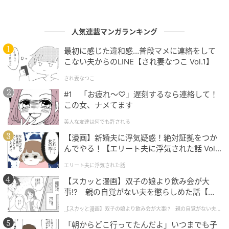
人気連載マンガランキング
最初に感じた違和感…普段マメに連絡をして
こない夫からのLINE【され妻なつこ Vol.1】
され妻なつこ
#1 「お疲れ〜♡」遅刻するなら連絡して！
材料
この女、ナメてます
美人な友達は何でも許される
◇材料 (2～3人分)
【漫画】新婚夫に浮気疑惑！絶対証拠をつか
んでやる！【エリート夫に浮気された話 Vol.
にんじん：1本
1】
エリート夫に浮気された話
オレンジ：大1個
【スカッと漫画】双子の娘より飲み会が大
スペアミント：1枝分
事!? 親の自覚がない夫を懲らしめた話【第1
塩：小さじ1／2
話】
【スカッと漫画】双子の娘より飲み会が大事!? 親の自覚がない夫を
リンゴ酢：大さじ1と1／2
懲らしめた話
「朝からどこ行ってたんだよ」いつまでも子
オリーブオイル：大さじ2