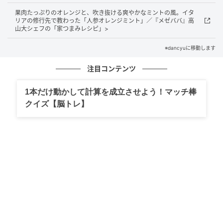
いつものマーケットで気軽に買える食材で、家が酒場
果肉たっぷりのオレンジと、吹き抜ける爽やかなミントの風。イタ
になるような、ずっと楽しめるつまみ。そんな永久定
リアの修行先で教わった「人参オレンジミント」／『メゼババ』高
山大シェフの「家つまみレシピ」>
番とも言えるつまみを考えてくれるのは、「メゼバ
バ」の高山大シェフ。今回紹介してくれるのは、「人
※dancyuに移動します
参オレンジミント」のサラダ。フランスのビストロ料
注目コンテンツ
理の「キャロット・ラペ」風ですが、たっぷりのオレ
ンジを使うイタリアの修業先で教わった地中海風。に
1本だけ動かして計算を成立させよう！マッチ棒
んじんのしゃくしゃくした食感だけでなく、果肉たっ
クイズ【脳トレ】
ぷりのオレンジを頬張るようなジューシーな食感と吹
き抜けるミントの風を楽しんでください。
□人参オレンジミントのつくり方