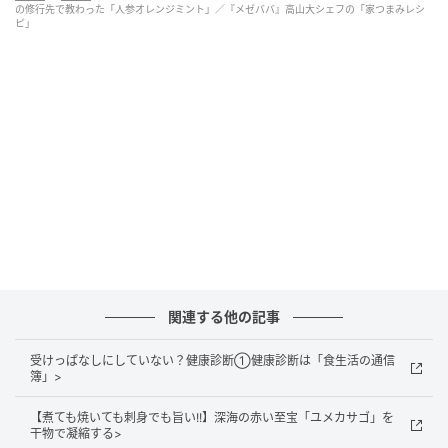
の修行先で教わった「人参オレンジミント」／『メゼババ』高山大シェフの「家つまみレシ
ピ」
■「メゼババ」高山大さんが、もし家で酒場を
開いたら…
関連する他の記事
受けっぱなしにしていない？健康診断①健康診断は「食生活の通信
簿」>
手書きのメニュー
【煮ても焼いても刺身でも旨い!!】深海の赤い至宝「ユメカサゴ」を
干物で凝縮する>