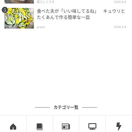
暮らしニスタ
2026.8.8
食べた夫が「いい味してるね」 キュウリと
（2）オレンジを切る
たくあんで作る簡単な一皿
オレンジは外側の皮を薄皮ごとむいて、食べごたえの
grape
2026.8.8
ある「みんな大好きな乱切り」に。
カテゴリ一覧
オレンジを切る