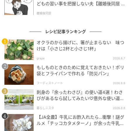
どもの習い事を把握しない夫【離婚後同居 Vo
l.1】
離婚後同居
（1）しりしり器でにんじんを切る
にんじんを細切りにする。包丁ではなく、「ざらりと
レシピ記事ランキング
した食感になるしりしり器を使いたい」。
オクラのから揚げに、箸が止まらない 味つ
けは「小さじ2杯と小さじ1杯」
grape
2026.8.7
もしものときのために覚えておきたい！ポリ
袋とフライパンで作れる「防災パン」
フーディストノート
2026.8.8
刺身の『余ったわさび』の使い道4選！わさ
びがあるなら試してみたい♡意外な使い道を
検証
暮らしニスタ
2026.8.8
【JA全農】牛乳にお酢入れたら…衝撃！謎グ
ルメ「チッコカタメターノ」が余った牛乳の
救世主でした。
しりしり器でにんじんを切る