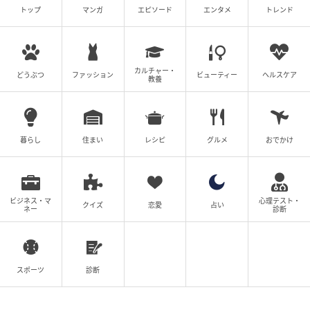
トップ
マンガ
エピソード
エンタメ
トレンド
カルチャー・
どうぶつ
ファッション
ビューティー
ヘルスケア
教養
暮らし
住まい
レシピ
グルメ
おでかけ
ビジネス・マ
心理テスト・
クイズ
恋愛
占い
オレンジを切る
ネー
診断
（3）先に塩で和える
しりしりしたにんじんと乱切りにしたオレンジに、ス
スポーツ
診断
ペアミントの柔らかい葉を切って加える。塩を加えて
全体をしっかり和える。「塩を先に振って、浸透圧の