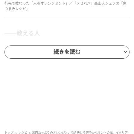
行先で教わった「人参オレンジミント」／『メゼババ』高山大シェフの「家
つまみレシピ」
――教える人
続きを読む
「高山大さん 「メゼババ」オーナーシェフ」
たかやま・はじめ●宮城県生まれ。奥沢「ヴィコレッ
ト」勤務の後、単身イタリアへ。北部フリウリや中部
トスカーナを中心に数年間のイタリア生活からの帰国
後、国内イタリア料理店を経て2013年「メゼババ」を
オープン。質実剛健なイタリア料理で客を熱狂させ、
2023年に青山に移転。近年は無国籍つまみをベースに
した「居酒屋メゼババ」も不定期開催。長期休暇には
台湾や沖縄など亜熱帯の酒場に出没する。
トップ
レシピ
果肉たっぷりのオレンジと、吹き抜ける爽やかなミントの風。イタリア