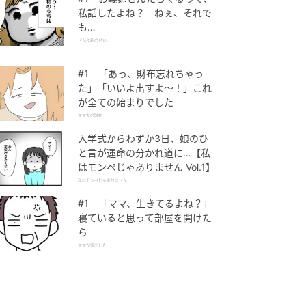
私話したよね？ ねぇ、それで
も…
ぜんぶ私のせい
#1 「あっ、財布忘れちゃっ
た」「いいよ出すよ〜！」これ
が全ての始まりでした
ママ友の財布
入学式からわずか3日、娘のひ
と言が運命の分かれ道に…【私
はモンペじゃありません Vol.1】
私はモンペじゃありません
#1 「ママ、生きてるよね？」
寝ていると思って部屋を開けた
ら
ママが家出した