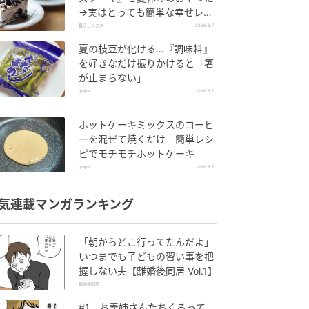
→実はとっても簡単な幸せレシ
ピに挑戦♡
暮らしニスタ
2026.8.7
夏の枝豆が化ける…『調味料』
を好きなだけ振りかけると「箸
が止まらない」
grape
2026.8.7
ホットケーキミックスのコーヒ
ーを混ぜて焼くだけ 簡単レシ
ピでモチモチホットケーキ
grape
2026.8.7
気連載マンガランキング
「朝からどこ行ってたんだよ」
いつまでも子どもの習い事を把
握しない夫【離婚後同居 Vol.1】
離婚後同居
#1 お義姉さんたちくるって、