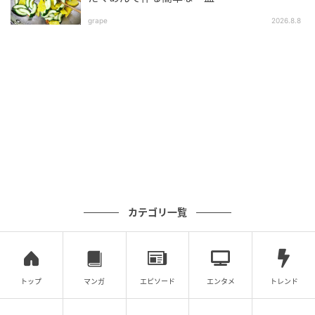
grape
2026.8.8
E・レシピ
【材料】（2人分）
絹ごし豆腐 1/2丁(160~200g)
ミョウガ 1個
カテゴリ一覧
ネギ(刻み) 大さじ 2
ショウガ 1/2片
トップ
マンガ
エピソード
エンタメ
トレンド
白ゴマ 少々