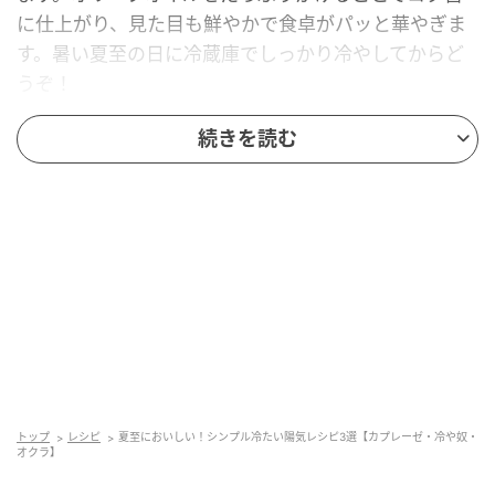
に仕上がり、見た目も鮮やかで食卓がパッと華やぎま
す。暑い夏至の日に冷蔵庫でしっかり冷やしてからど
うぞ！
フルーツトマトのカプレーゼ
続きを読む
トップ
レシピ
夏至においしい！シンプル冷たい陽気レシピ3選【カプレーゼ・冷や奴・
オクラ】