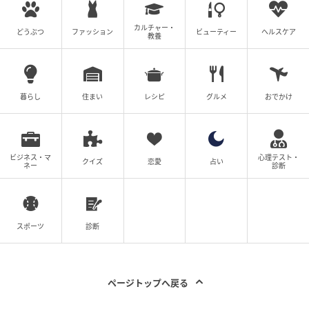
しょうゆ 適量
カルチャー・
どうぶつ
ファッション
ビューティー
ヘルスケア
教養
【下準備】
1、絹ごし豆腐は半分に切る。ミョウガは縦半分に切っ
てさらに斜め薄切りにし、水に放って軽くもみ洗いし
暮らし
住まい
レシピ
グルメ
おでかけ
て水気を絞る。ショウガは皮をむき、みじん切りにす
る。
ビジネス・マ
心理テスト・
クイズ
恋愛
占い
ネー
診断
スポーツ
診断
ページトップへ戻る