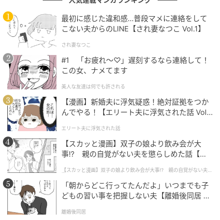
て散らし、EVオリーブ油をまわしかける。
最初に感じた違和感…普段マメに連絡をして
こない夫からのLINE【され妻なつこ Vol.1】
され妻なつこ
#1 「お疲れ〜♡」遅刻するなら連絡して！
この女、ナメてます
美人な友達は何でも許される
【漫画】新婚夫に浮気疑惑！絶対証拠をつか
んでやる！【エリート夫に浮気された話 Vol.
1】
エリート夫に浮気された話
【スカッと漫画】双子の娘より飲み会が大
事!? 親の自覚がない夫を懲らしめた話【第1
話】
【スカッと漫画】双子の娘より飲み会が大事!? 親の自覚がない夫を
E・レシピ
懲らしめた話
「朝からどこ行ってたんだよ」いつまでも子
どもの習い事を把握しない夫【離婚後同居 Vo
■【2位以降も絶品ぞろい】夏至においしい！
l.1】
冷たい副菜レシピ
離婚後同居