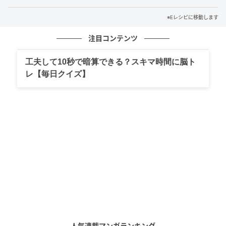
※Eレシピに移動します
注目コンテンツ
工夫して10秒で暗算できる？スキマ時間に脳ト
レ【毎日クイズ】
E・レシピ
【作り方】
1、皿にフルーツトマトとモッツァレラチーズをのせ、
塩と粗びき黒コショウを振る。バジルを小さくちぎっ
人気連載マンガランキング