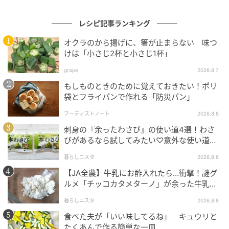
レシピ記事ランキング
【No.2】薬味たっぷりでさっぱり爽快！コク
旨冷や奴
オクラのから揚げに、箸が止まらない 味つ
けは「小さじ2杯と小さじ1杯」
ツルンとなめらかな冷奴に、ネギ・ミョウガ・しょう
grape
2026.8.7
がなど薬味をたっぷりのせたシンプルだけど絶品の一
もしものときのために覚えておきたい！ポリ
品です。夏至の暑さを吹き飛ばすさっぱりとした風味
袋とフライパンで作れる「防災パン」
で、疲れた体にもやさしくしみわたります。
フーディストノート
2026.8.8
刺身の『余ったわさび』の使い道4選！わさ
薬味たっぷり冷や奴
びがあるなら試してみたい♡意外な使い道を
検証
暮らしニスタ
2026.8.8
【JA全農】牛乳にお酢入れたら…衝撃！謎グ
ルメ「チッコカタメターノ」が余った牛乳の
救世主でした。
暮らしニスタ
2026.8.8
食べた夫が「いい味してるね」 キュウリと
たくあんで作る簡単な一皿