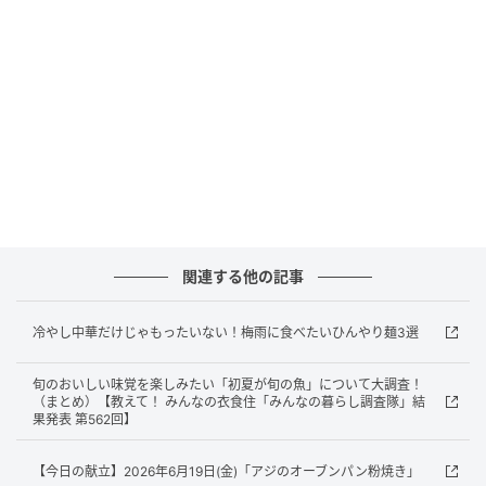
E・レシピ
【材料】（2人分）
フルーツトマト 3個
モッツァレラチーズ 100g
バジル 2枚
塩 適量
関連する他の記事
粗びき黒コショウ 適量
冷やし中華だけじゃもったいない！梅雨に食べたいひんやり麺3選
EVオリーブ油 適量
旬のおいしい味覚を楽しみたい「初夏が旬の魚」について大調査！
【下準備】
（まとめ）【教えて！ みんなの衣食住「みんなの暮らし調査隊」結
果発表 第562回】
1、フルーツトマトをくし切りにする。モッツァレラチ
【今日の献立】2026年6月19日(金)「アジのオーブンパン粉焼き」
ーズは半分に切ってから厚さ5mmに切る。