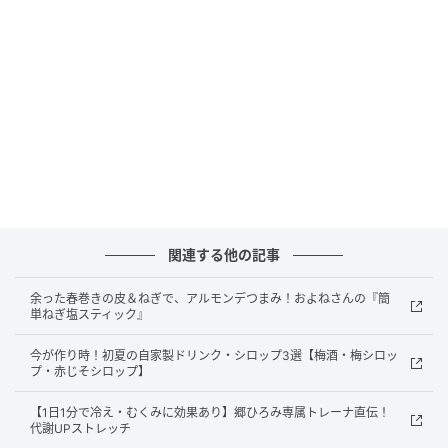
ごま油……大さじ1
作り方
（1）下準備する
関連する他の記事
余った春巻きの皮＆ねぎで、アルモンデつまみ！およねさんの『簡
単ねぎ塩スティック』
今が作り時！初夏の自家製ドリンク・シロップ3選【梅酒・梅シロッ
プ・赤じそシロップ】
【1日1分で冷え・むくみに効果あり】郷ひろみ専属トレーナ直伝！
代謝UPストレッチ
オレンジページnet