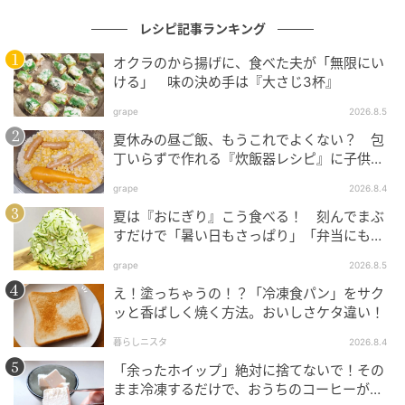
料理家
レシピ記事ランキング
料理家、谷中で80年続く「谷中松寿司」三代目店主。
オクラのから揚げに、食べた夫が「無限にい
ける」 味の決め手は『大さじ3杯』
大学卒業後、調理師学校に通い、調理師免許を取得。
家業の寿司店で修業するかたわら、フードコーディネ
grape
2026.8.5
ータースクールに入校。卒業後、同校講師を経て独
夏休みの昼ご飯、もうこれでよくない？ 包
丁いらずで作れる『炊飯器レシピ』に子供が
立。 料理家、寿司屋の二刀流で料理雑誌へのレシピ提
大喜び！
供、テレビ番組や広告のフードコーディネートなど、
grape
2026.8.4
食にかかわるジャンルで幅広く活躍中。
夏は『おにぎり』こう食べる！ 刻んでまぶ
すだけで「暑い日もさっぱり」「弁当にもい
（『オレンジページ』2026年4月2日号より）
い」
grape
2026.8.5
え！塗っちゃうの！？「冷凍食パン」をサク
元記事で読む
ッと香ばしく焼く方法。おいしさケタ違い！
次の記事
暮らしニスタ
2026.8.4
漬け込み不要で味しみしみ！ポリ袋でもんで
「余ったホイップ」絶対に捨てないで！その
まま冷凍するだけで、おうちのコーヒーが
焼くだけ『鶏もも肉のタンドリーチキン風』