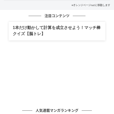
※オレンジページnetに移動します
・ズッキーニはへたを切り、長さを3等分に切ってから
4つ割りにする。
注目コンテンツ
・しょうがは皮をむき、薄切りにする。
1本だけ動かして計算を成立させよう！マッチ棒
クイズ【脳トレ】
・〈A〉は混ぜる。
（2）焼いて煮る
人気連載マンガランキング