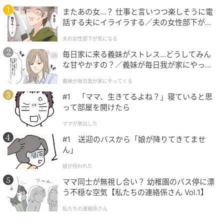
またあの女…？ 仕事と言いつつ楽しそうに電
話する夫にイライラする／夫の女性部下が気
になる（1）【夫婦の危機 まんが】
オレンジページnet
夫の女性部下が気になる
毎日家に来る義妹がストレス…どうしてみん
フライパンにごま油を中火で熱し、鶏肉を皮目を下に
な甘やかすの？／義妹が毎日我が家にやって
して入れて2～3分焼く。かるく焼き色がついたら上下
くる（1）【義父母がシンドイんです！ まん
義妹が毎日我が家にやってくる
が】
を返し、2分ほど焼いてズッキーニを加え、1～2分炒
#1 「ママ、生きてるよね？」寝ていると思
め合わせる。ズッキーニに油がなじんだら〈A〉とし
って部屋を開けたら
ょうがを加えて煮立て、3～4分煮る。
ママが家出した
味しみしみのズッキーニに、鶏スペアリブのうまみが
#1 送迎のバスから「娘が降りてきてませ
ん」
たまらない！フライパンひとつで作れるので、忙しい
日にもお手軽です。
娘が拐われた
ママ同士が無視し合い？ 幼稚園のバス停に漂
野本 やすゆき
う不穏な空気【私たちの連絡係さん Vol.1】
私たちの連絡係さん
ノモト ヤスユキ