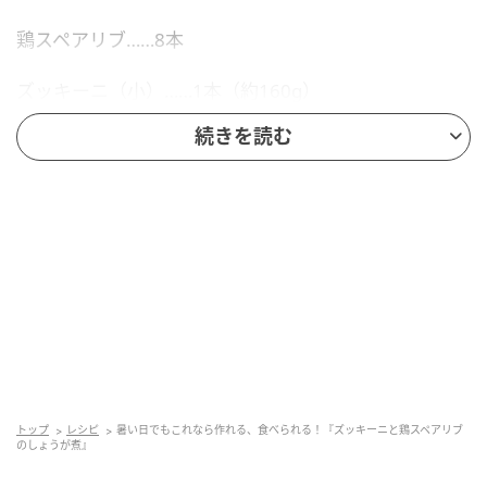
鶏スペアリブ……8本
ズッキーニ（小）……1本（約160g）
続きを読む
しょうが……1かけ
〈A〉
水……3/4カップ
酒……大さじ1
鶏ガラスープの素（顆粒）……小さじ1/2
オイスターソース……小さじ2
トップ
レシピ
暑い日でもこれなら作れる、食べられる！『ズッキーニと鶏スペアリブ
砂糖……ふたつまみ
のしょうが煮』