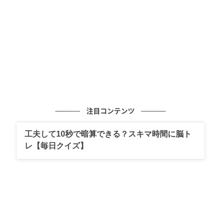
注目コンテンツ
工夫して10秒で暗算できる？スキマ時間に脳ト
レ【毎日クイズ】
ゆうゆうtime