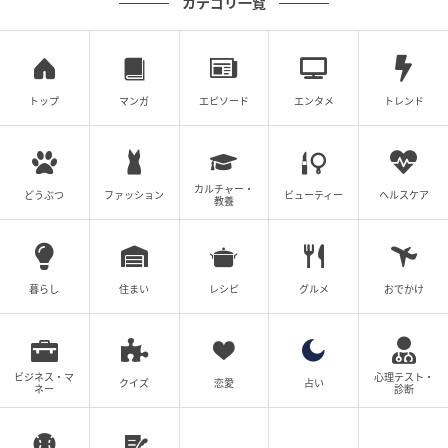
カテゴリ一覧
トップ
マンガ
エピソード
エンタメ
トレンド
カルチャー・
どうぶつ
ファッション
ビューティー
ヘルスケア
教養
暮らし
住まい
レシピ
グルメ
おでかけ
ビジネス・マ
心理テスト・
クイズ
恋愛
占い
ネー
診断