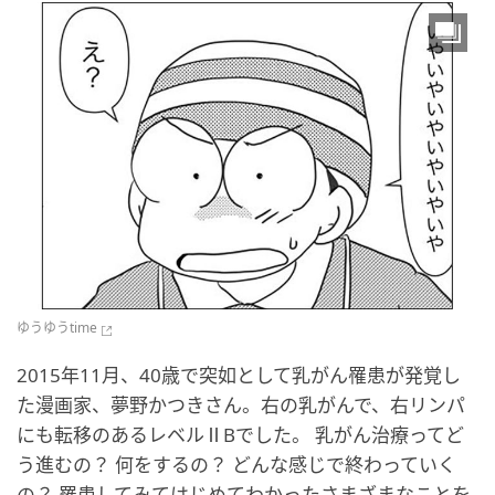
ゆうゆうtime
2015年11月、40歳で突如として乳がん罹患が発覚し
た漫画家、夢野かつきさん。右の乳がんで、右リンパ
にも転移のあるレベルⅡBでした。 乳がん治療ってど
う進むの？ 何をするの？ どんな感じで終わっていく
の？ 罹患してみてはじめてわかったさまざまなことを