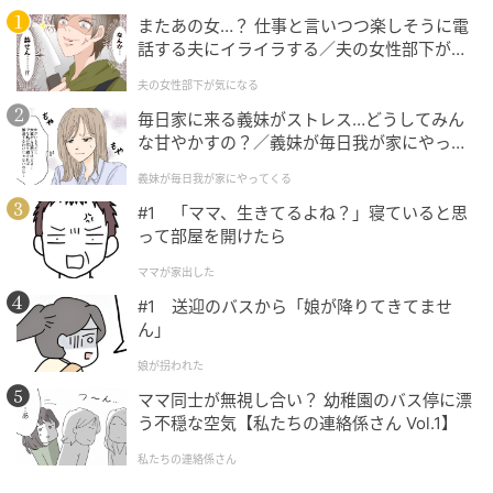
またあの女…？ 仕事と言いつつ楽しそうに電
話する夫にイライラする／夫の女性部下が気
になる（1）【夫婦の危機 まんが】
夫の女性部下が気になる
ウーマンエキサイト
毎日家に来る義妹がストレス…どうしてみん
な甘やかすの？／義妹が毎日我が家にやって
くる（1）【義父母がシンドイんです！ まん
義妹が毎日我が家にやってくる
が】
#1 「ママ、生きてるよね？」寝ていると思
って部屋を開けたら
ママが家出した
#1 送迎のバスから「娘が降りてきてませ
ん」
娘が拐われた
ママ同士が無視し合い？ 幼稚園のバス停に漂
う不穏な空気【私たちの連絡係さん Vol.1】
私たちの連絡係さん