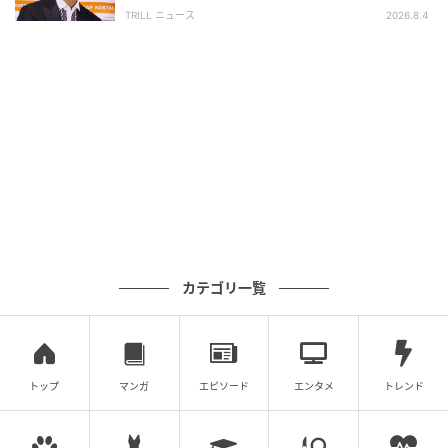
面白い」“賞 総なめ”『伝説級ドラマ』
TRILL ニュース
2026.8.4
元記事で読む
夫の同僚はなぜこんなに理解があるの？ その理
由は…【うちの夫は隠れモラハラ Vol.13】
次の話を読む
前の話
第13話
カテゴリ一覧
うちの夫は隠れモラハラ
ウーマンエキサイト
全話一覧を見る
トップ
マンガ
エピソード
エンタメ
トレンド
クリエイター情報