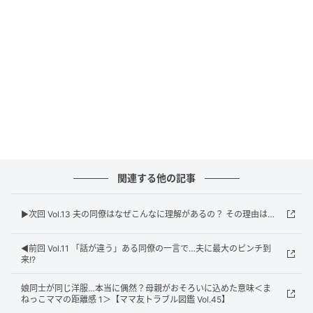
関連する他の記事
▶︎次回 Vol.13 夫の同僚はなぜこんなに理解があるの？ その理由は…
◀︎前回 Vol.11 「話が違う」ある同僚の一言で…夫に最大のピンチ到
ウーマンエキサイト
来!?
娘同士が同じ洋服…本当に偶然？母親がおそろいに込めた意味＜ま
ねっこママの距離感 1＞【ママ友トラブル図鑑 Vol.45】