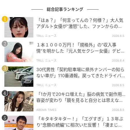
総合記事ランキング
「はぁ？」「何言ってんの？何様？」大人気
アダルト女優が“激怒”した、ファンからの
【質問】とは
TRILL ニュース
2026.8.5
１本１０００万円！「規格外」の“収入事
情”を明かした『元人気セクシー女優』デビュ
ー作が“１０万本”を記録した逸材
TRILL ニュース
2026.8.4
30代男性「契約駐車場に県外ナンバーの知ら
ない車が」110番通報。戻ってきたドライバー
ウーマンエキサイト
の“言い分”に「口論になった」
TRILL ニュース
2026.8.5
さとこの立場に立ち、夫に「家事の負担」について話
「1か月で20キロ増えた」脳の病気で副作用…
してくれた同僚。
容姿が変わり「鏡を見ると自分とは思えなか
った」壮絶な闘病生活明かす
ABEMA TIMES
2026.8.5
この同僚は、なぜこんなにも理解があるのか…。
「キタキタキター！」「エグすぎ」１３年ぶ
り“念願の続編”に相次いだ反響！「凄まじく
(はむら芥)