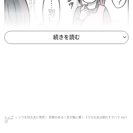
続きを読む
ウーマンエキサイト
トップ
シラを切る夫に愕然！ 同僚のある一言が胸に響く【うちの夫は隠れモラハラ Vol.1
2】