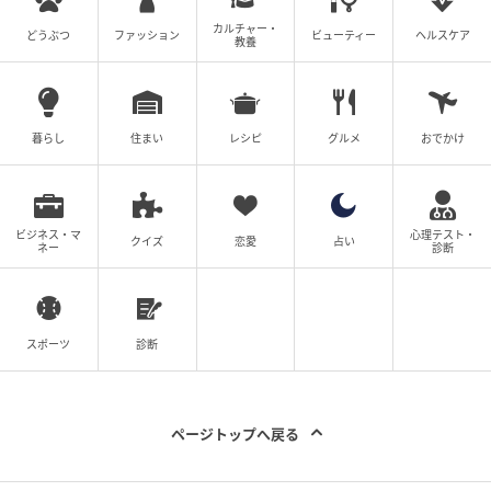
ウーマンエキサイト
カルチャー・
ウーマンエキサイトは、ママを中心とした女性向け
どうぶつ
ファッション
ビューティー
ヘルスケア
教養
の情報サービスサイト。数年先のことまで考えて、
子育て・くらし・レシピ・ハンドメイド・ビューテ
ィの情報がセレクトできるように、最新情報やラン
キング、すぐに役立つサービスをお届けします。
暮らし
住まい
レシピ
グルメ
おでかけ
作品をもっとみる
の記事をもっとみる
ビジネス・マ
心理テスト・
クイズ
恋愛
占い
ネー
診断
スポーツ
診断
ページトップへ戻る