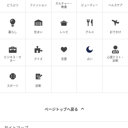
き、地域猫の管理において重要な役割を果たしていま
カルチャー・
どうぶつ
ファッション
ビューティー
ヘルスケア
教養
す。
Q. 寄付金はどのように使われますか？
暮らし
住まい
レシピ
グルメ
おでかけ
A. 大阪さくらねこの会のTNR（捕獲・不妊手術・元の
場所へ戻す活動）や保護猫の医療費として活用されま
す。
ビジネス・マ
心理テスト・
クイズ
恋愛
占い
ネー
診断
元記事で読む
次の記事
スポーツ
診断
都市にいながら温泉のような心地よさ！和SP
A「温泉全身パック」誕生
ページトップへ戻る
の記事をもっとみる
サイトマップ