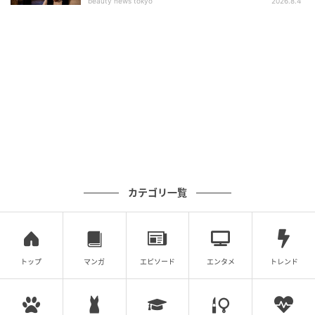
beauty news tokyo
2026.8.4
よくある質問
Q. 寄付額はどのように計算されますか？
A. 応募作品1点につき100円、投票1票につき10円とし
て計算されます。今回は487作品で48,700円、5,125票
で51,250円、合計99,950円が大阪さくらねこの会へ寄
付されています。
カテゴリ一覧
Q. さくらみみとは何ですか？
A. 不妊手術を受けた地域猫の目印で、耳先をさくらの
トップ
マンガ
エピソード
エンタメ
トレンド
花びら形にカットした状態を指します。この印がある
ことで捕獲・麻酔の繰り返しリスクを防ぐことがで