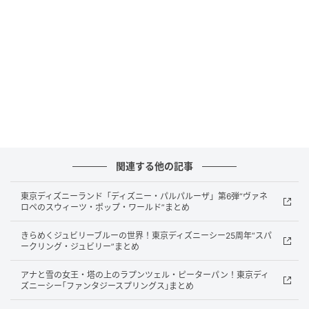
イラストを描く楽しさ、好きな作品に投票する楽し
さ、そのすべてが保護猫支援の資金に直結していま
す。
結果として応募48,700円＋投票51,250円の合計
99,950円が集まり、大阪さくらねこの会へ全額寄付さ
れています。
関連する他の記事
さくらみみとは何か
東京ディズニーランド「ディズニー・パルパルーザ」第6弾“ヴァネ
ロペのスウィーツ・ポップ・ワールド”まとめ
さくらみみとは、不妊手術を受けた「地域猫」を示す
目印で、耳先をさくらの花びら形にカットされた状態
きらめくジュビリーブルーの世界！東京ディズニーシー25周年“スパ
ークリング・ジュビリー”まとめ
を指します。
アナと雪の女王・塔の上のラプンツェル・ピーターパン！東京ディ
この印がない猫は何度も捕獲・麻酔のリスクにさらさ
ズニーシー｢ファンタジースプリングス｣まとめ
れるため、地域猫の管理と保護において重要な役割を