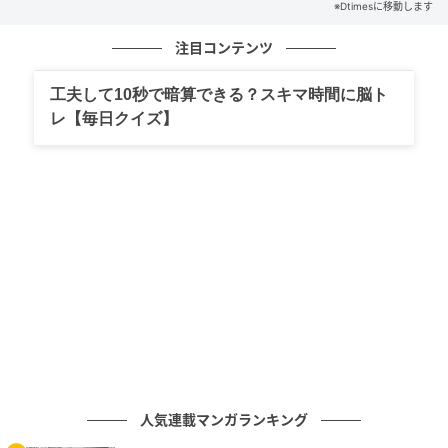
※Dtimesに移動します
果たしています。
注目コンテンツ
インターリンクはこのさくらみみの認知を広めること
を目的に、コンテストを通じた啓発活動を継続してい
工夫して10秒で暗算できる？スキマ時間に脳ト
ます。
レ【毎日クイズ】
大阪さくらねこの会とは
大阪さくらねこの会は、大阪を中心にTNR（捕獲・不
妊手術・元の場所へ戻す活動）と地域猫保護を行い、
殺処分ゼロを目指している団体です。
寄付金はTNRや保護猫の医療費として活用されます。
代表の原田氏は「オタクカルチャーの皆様の情熱と愛
の深さに心より敬意を表します」とコメントしていま
人気連載マンガランキング
す。