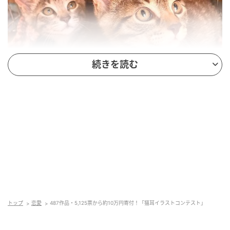
続きを読む
寄付先：大阪さくらねこの会
応募作品数：487作品（×100円＝48,700円）
投票数：5,125票（×10円＝51,250円）
合計寄付額：99,950円
参加するだけで保護猫を救える仕組み
このコンテストは、応募1作品につき100円、投票1票
トップ
恋愛
487作品・5,125票から約10万円寄付！「猫耳イラストコンテスト」
につき10円として寄付額が積み上がる仕組みを採用し
ています。