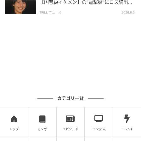
【国宝級イケメン】の“電撃婚”にロス続出！
永瀬演じる山下とのシーンで「僕の台本には書いてな
興収“９５億超え”シリーズで輝いた逸材
かったことたくさん言われるんです」とアドリブがあ
TRILL ニュース
2026.8.5
ったことを明かし、「最後にカットがかかってから
『すいません』って言えばいいと思ってた」と10年以
上の付き合いがある山下との仲睦まじい様子を披露。
山下は「“正直“最後に『ごめんなさい』と言っていれ
ばいいと思っていたかもしれません。」と”正直“に答え
ると会場からは笑いが起こった。
永瀬（山下）を見守る登坂不動産の社長・登坂寿郎を
演じた草刈は、「居心地のいい現場でした。山下くん
に関しては、台本読んだ時は、風が吹いた後にのたう
カテゴリ一覧
ち回って、すごいセリフを喋る。これどうするんだろ
うと思ってたんですけど、見事にやり遂げましたね」
と感慨深げに山下に語り掛けると、山下は「ありがと
うございます」と感謝と伝えた。
トップ
マンガ
エピソード
エンタメ
トレンド