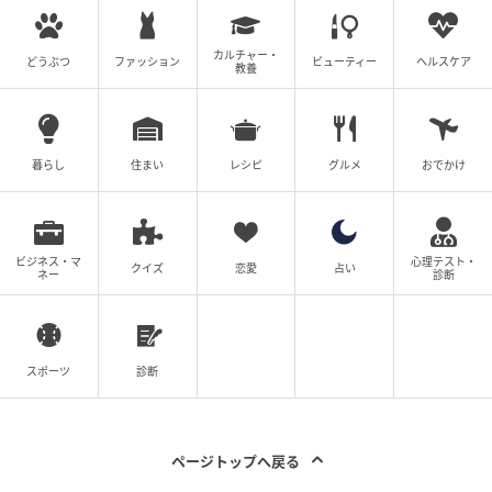
劇中でライバル同士である登坂不動産とミネルヴァ不
動産はまったく違う社風。撮影現場もそれぞれの雰囲
カルチャー・
どうぶつ
ファッション
ビューティー
ヘルスケア
気があるのかを聞かれた川村監督は「どっちの会社の
教養
シーンも和気あいあいと楽しかったです。同じフロア
にセットが両方立ってるのでキャストが行き来したり
していて、ミネルヴァ不動産の現場に永瀬（山下）と
暮らし
住まい
レシピ
グルメ
おでかけ
月下（福原）が乱入していました」と撮影エピソード
を披露した。
ビジネス・マ
心理テスト・
最後に山下は「2022年から撮影が始まり、4年以上同
クイズ
恋愛
占い
ネー
診断
じスタッフ・キャストさんと登壇できることも嬉しい
ですし、何よりも皆さまにずっと愛してもらえて応援
していただけていることが幸せです。今の世の中、何
スポーツ
診断
が本当で何が嘘かわかりにくい時代になっている気が
しますが、『正直不動産』は人に寄り添うことの大切
さを思い出させてくれる作品。あと、個人的な話には
ページトップへ戻る
なりますが、サウナでおじさまに話しかけていただく