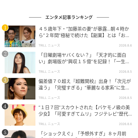
さらに、主人公・永瀬（山下）が務める登坂不動産と
は敵対関係にあるミネルヴァ不動産のメンバーを演
エンタメ記事ランキング
じ、本シリーズにはミネルヴァスペシャルからの参加
４５歳年下・“加藤茶の妻”が暴露…朝４時か
となった見上は山下の印象を「すごく気さくに話しか
ら“２年間”極秘で続けた【副業】とは「お金
けてくださって、チームの輪の中に入れてくださいま
を稼ぐのって大変」
TRILL ニュース
2026.8.6
した。ちょうど英語を喋る役をやらないといけない時
「日曜劇場ヤバくない？」「天才的に面白
に、山下さんに『英語どうやって勉強されたんです
い」劇場版が“興収１５億”を記録！「一生言
か』と聞いて教えていただいたりしていました」と英
い続ける」放送後も続く“切望の声”
語の勉強方法を教えてもらったと明かした。
TRILL ニュース
2026.8.5
偏差値７０超え『超難関校』出身！「次元が
同じくミネルヴァ不動産で働く花澤役の倉科は、撮影
違う」「完璧すぎる」“華麗なる家系”に生ま
れた【規格外の逸材】
後も「『今頃、山下さんは頑張ってるから私も頑張ら
TRILL ニュース
2026.8.5
なきゃ』って時々、思って背中を追いかけていま
“１日７回”スカウトされた【バケモノ級の美
す。」と励まされている明かすと、山下は恐縮してい
少女】「可愛すぎてムリ」フジテレビ“歴代N
る様子をみせた。
o.1作”で輝いた『美人女優』
TRILL ニュース
2026.8.6
「ショックえぐ」「予想外すぎ」８ヶ月前
また、ミネルヴァ不動産の社長・鵤を演じた高橋は、