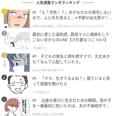
した時は22歳とかだったのですが、山下さんが色々引
人気連載マンガランキング
っ張ってくださり、アドリブなども月下と永瀬先輩で
#1 「え？浮気！？」夫がなかなか帰宅しない
たくさんできたので、勉強させていただきました！」
ので、ふと外を見ると…→予期せぬ光景が！
とチームワークの良さを伺えるエピソードを披露し
｜旦那の不倫が発覚して頭に来たのでメチャ
旦那の不倫が発覚して頭に来たのでメチャクチャにしてやった
た。
クチャにしてやった
最初に感じた違和感…普段マメに連絡をして
こない夫からのLINE【され妻なつこ Vol.1】
永瀬の元同僚・桐山役の市原は永瀬との関係性を「友
だちでもなく、家族でもなく、同志でもなく、なんと
され妻なつこ
も言えない繋がりがある」と話し、永瀬の恋人の美波
#1 子どもの実名と顔を晒すママ、大丈夫か
を演じている泉は、「この作品で美波というキャラク
な？なんて心配していたら。
ターに出会えて良かったなと心から思っています」と
SNSに子供の顔を晒すママ
感謝を語った。
#1 「ママ、生きてるよね？」寝ていると思
って部屋を開けたら
永瀬の上司である大河部長を演じた長谷川は「まさか
ママが家出した
映画になると思っていなかったのですが。『正直不動
#1 出産の喜びに包まれたあの瞬間。我が子
産』初のミステリーで。フルCGで出てくる人間に声し
を一番最初に抱いたのは、夫の不倫相手でし
かあててないですから…」と笑いを取る。
た。
助産師と不倫した夫の末路