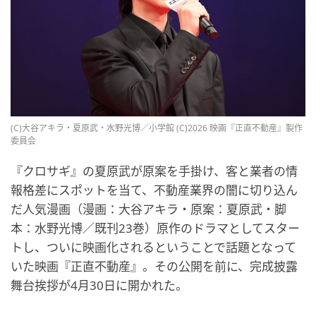
(C)大谷アキラ・夏原武・水野光博／小学館 (C)2026 映画『正直不動産』製作
委員会
『クロサギ』の夏原武が原案を手掛け、客と業者の情
報格差にスポットを当て、不動産業界の闇に切り込ん
だ人気漫画（漫画：大谷アキラ・原案：夏原武・脚
本：水野光博／既刊23巻）原作のドラマとしてスター
トし、ついに映画化されるということで話題となって
いた映画『正直不動産』。その公開を前に、完成披露
舞台挨拶が4月30日に開かれた。