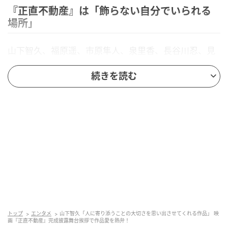
『正直不動産』は「飾らない自分でいられる
場所」
山下智久、福原遥、市原隼人、泉里香、長谷川忍、見
上愛、倉科カナ、高橋克典、草刈正雄、川村泰祐監督
続きを読む
が登壇。公開を目前に控え、ドレスアップした豪華キ
ャストが勢ぞろいし、会場は華やかな雰囲気に包まれ
た。
約1000人の観客に囲まれ本作の主演を務める山下をト
ップバッターにキャスト陣が会場後方からサプライズ
登場すると、会場からは大きな歓声が。
観客の拍手に迎えられながら、今回のために特別に設
けられた赤いレッドカーペットのランウェイを歩いて
ステージへと向かうキャストたちに会場の熱気も一層
トップ
エンタメ
山下智久「人に寄り添うことの大切さを思い出させてくれる作品」 映
に高まり、完成披露試写会にふさわしい晴れやかな幕
画『正直不動産』完成披露舞台挨拶で作品愛を熱弁！