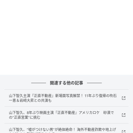
開けとなった。
「正直不動産」の存在について山下は、「飾らない自
分でいられる場所。スタッフ、キャストの皆さんが作
り出してくださるホーム感がすごく温かくて、居心地
が良いんです。たまに、登坂不動産のオフィスに帰り
たいなって思わせてくれるような作品です。帰れる場
所です」と、本作への想いを明かす。
本作の見どころのひとつでもある“風”については「アメ
リカでのロケがありまして。アメリカの扇風機の電圧
関連する他の記事
がめちゃくちゃ強かったんですが、日本の風よりもさ
らにダイナミックな風になっています。アメリカロケ
山下智久主演『正直不動産』新場面写真解禁！ 11年ぶり復帰の吹石
一恵＆岩﨑大昇との共演も
を通して、また一つ強くなって帰ってこれたなという
のもあります。」とアメリカロケでの苦労を明かす。
山下智久、8年ぶり映画主演『正直不動産』アメリカロケ 砂漠で
の“正直営業”に挑む
続けて「そよ風から、台風のような暴風までいろんな
山下智久、“嘘がつけない男”が絶体絶命！ 海外不動産詐欺や地上げ