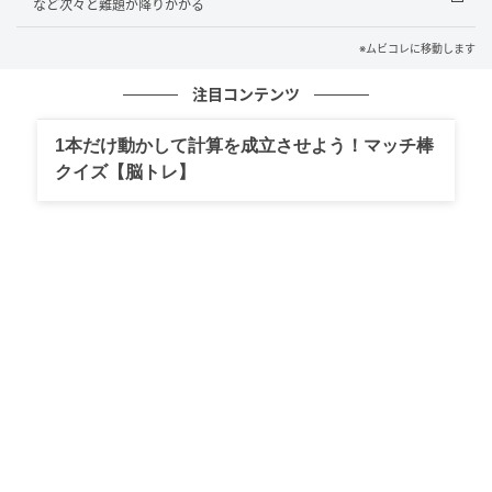
ものを受けてきました（笑）。そこも見どころの一つ
など次々と難題が降りかかる
かなと思うので、楽しみにしていただけたらと思いま
※ムビコレに移動します
す」と観客に呼びかけた。
注目コンテンツ
また、福原は、「私にとっても帰ってこれる場所とい
うか。家族のような温かさがある現場です。2022年か
1本だけ動かして計算を成立させよう！マッチ棒
クイズ【脳トレ】
ら毎年（正直不動産の）撮影をしているので、毎年
『正直不動産の撮影だ』と思いながら楽しみに現場に
入っています。ずっと笑いが絶えず、笑いを抑えるの
に必死なくらい、本当に和気あいあいとした楽しい現
場で、大好きなチームです！」と「正直不動産」チー
ムへの愛を語った。
さらに、本作で先輩・後輩という関係の永瀬役の山下
に関しては、「優しいです」と即答。「永瀬先輩とし
ても、登坂不動産のチームを一つにして、皆を明るく
前に引っ張っていってくださって。私も初めて、撮影