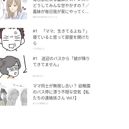
どうしてみんな甘やかすの？／
義妹が毎日我が家にやってくる
（1）【義父母がシンドイんで
義妹が毎日我が家にやってくる
す！ まんが】
#1 「ママ、生きてるよね？」
寝ていると思って部屋を開けた
ら
ママが家出した
#1 送迎のバスから「娘が降り
てきてません」
娘が拐われた
ママ同士が無視し合い？ 幼稚園
のバス停に漂う不穏な空気【私
たちの連絡係さん Vol.1】
私たちの連絡係さん