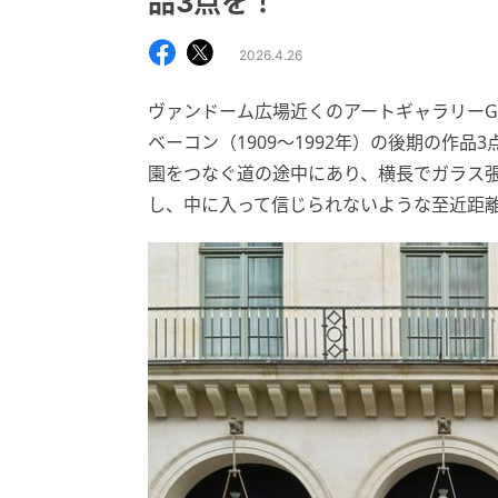
品3点を！
2026.4.26
ヴァンドーム広場近くのアートギャラリーGa
ベーコン（1909～1992年）の後期の作
園をつなぐ道の途中にあり、横長でガラス
し、中に入って信じられないような至近距