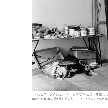
マレのビラーグ通りにアトリエを構えていた彼（写真）。パ
年から1987年の間頻繁に出入りしていたそうだ。photography: