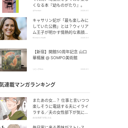
くなる本『幼ものがたり』。
＆Premium
2026.8.5
キャサリン妃が「最も楽しみに
していた公務」とは？ウィリア
ム王子が明かす情熱的な素顔と
健やかな回復への歩み
Women's Health
2026.8.4
【新宿】開館50周年記念 山口
華楊展 @ SOMPO美術館
リビングWeb
2026.8.5
気連載マンガランキング
またあの女…？ 仕事と言いつつ
楽しそうに電話する夫にイライ
ラする／夫の女性部下が気にな
る（1）【夫婦の危機 まんが】
夫の女性部下が気になる
毎日家に来る義妹がストレス…