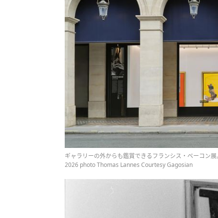
ギャラリーの外からも鑑賞できるフランシス・ベーコン展。ⒸThe Estate of
2026 photo Thomas Lannes Courtesy Gagosian