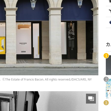
カ
 Francis Bacon. All rights reserved./DACS/ARS, NY