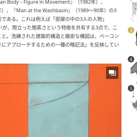
Body – Figure in Movement』（1982年）、
86年）、『Man at the Washbasin』（1989～90年）の3
mと大型である。これは例えば「部屋の中の3人の人物」
ないが、際立った簡素さという特徴を共有する3点で、こ
こと。洗練された建築的構造と緻密な構図は、ベーコン
さにアプローチするための一種の略記法」を反映してい