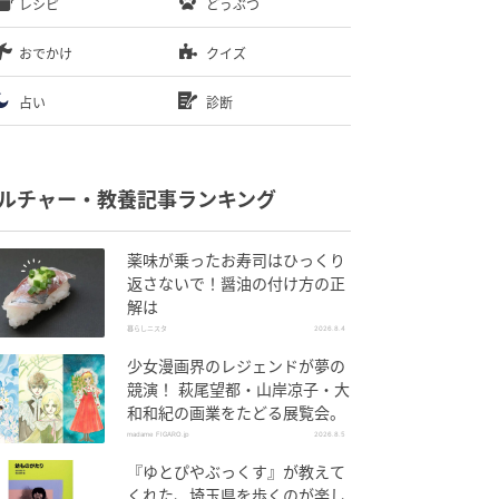
レシピ
どうぶつ
おでかけ
クイズ
占い
診断
ルチャー・教養記事ランキング
薬味が乗ったお寿司はひっくり
返さないで！醤油の付け方の正
解は
暮らしニスタ
2026.8.4
少女漫画界のレジェンドが夢の
競演！ 萩尾望都・山岸凉子・大
和和紀の画業をたどる展覧会。
madame FIGARO.jp
2026.8.5
『ゆとぴやぶっくす』が教えて
くれた、埼玉県を歩くのが楽し