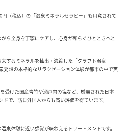
300円（税込）の「温泉ミネラルセラピー」も用意されて
ながら全身を丁寧にケアし、心身が和らぐひとときへと
由来するミネラルを抽出・濃縮した「クラフト温泉
り、温泉発想の本格的なリラクゼーション体験が都市の中で実
祷を受けた国産青竹や瀬戸内の塩など、厳選された日本
スパブランドで、訪日外国人からも高い評価を得ています。
な温泉体験に近い感覚が味わえるトリートメントです。