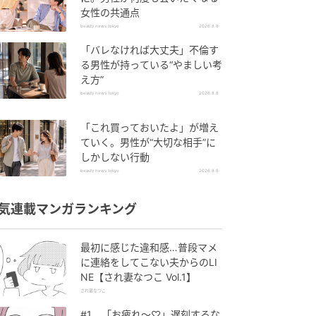
女性の共通点
beauty news tokyo
2026.8.8
「バレなければ大丈夫」不倫す
る男性が持っている“やましい考
え方”
beauty news tokyo
2026.8.8
「これ買っておいたよ」が増え
ていく。男性が“大切な相手”に
しかしない行動
beauty news tokyo
2026.8.8
気連載マンガランキング
最初に感じた違和感…普段マメ
に連絡をしてこない夫からのLI
NE【され妻なつこ Vol.1】
され妻なつこ
#1 「お疲れ〜♡」遅刻するな