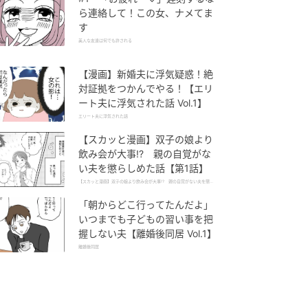
ら連絡して！この女、ナメてま
す
美人な友達は何でも許される
【漫画】新婚夫に浮気疑惑！絶
対証拠をつかんでやる！【エリ
ート夫に浮気された話 Vol.1】
エリート夫に浮気された話
【スカッと漫画】双子の娘より
飲み会が大事!? 親の自覚がな
い夫を懲らしめた話【第1話】
【スカッと漫画】双子の娘より飲み会が大事!? 親の自覚がない夫を懲ら
しめた話
「朝からどこ行ってたんだよ」
いつまでも子どもの習い事を把
握しない夫【離婚後同居 Vol.1】
離婚後同居