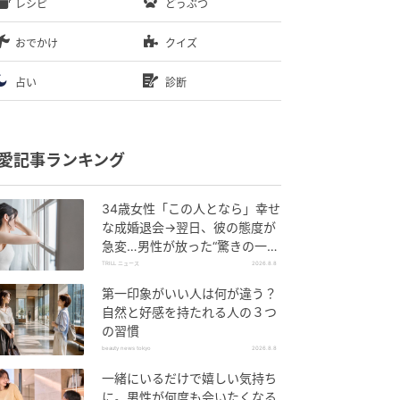
レシピ
どうぶつ
おでかけ
クイズ
占い
診断
愛記事ランキング
34歳女性「この人となら」幸せ
な成婚退会→翌日、彼の態度が
急変…男性が放った“驚きの一
言”に「誰も信じることができま
TRILL ニュース
2026.8.8
せん」
第一印象がいい人は何が違う？
自然と好感を持たれる人の３つ
の習慣
beauty news tokyo
2026.8.8
一緒にいるだけで嬉しい気持ち
に。男性が何度も会いたくなる