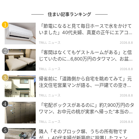
のです。
住まい記事ランキング
Aさまの問題は、
「自分の建てたい家」と「土地の特
性」がマッチしていなかった
ことにあります。
「節電になると見て毎日ホースで水をかけて
いました」40代夫婦、真夏の正午にエアコン
が効かなくなった事態
TRILL ニュース
2026.8.8
「土地を買う前に建築会社に相談する」とい
「客間はなくてもゲストルームがある」と信
う選択肢
じていたのに…6,800万円のタワマン、お盆に
義両親2泊で直面した“誤算”【一級建築士は見
TRILL ニュース
2026.8.8
た】
では、どうすればこのような失敗を防げるのでしょう
帰省前に「道路側から自宅を眺めてみて」元
か。
注文住宅営業マンが語る、一戸建ての空き巣
リスクを下げる数分の段取り
TRILL ニュース
2026.8.8
不動産会社は「土地売買を仲介するプロ」ですが、建
築の専門知識を持つ「建築のプロ」とは限りません。
「宅配ボックスがあるのに」約7,900万円のタ
ワマン、お中元の桃が実家へ帰った“本当の理
そのため、土地に理想の家が建つかどうかを判断でき
由”【一級建築士は見た】
ない場合があります。
TRILL ニュース
2026.8.8
隣人「そのブロック塀、うちの所有物です
こうした後悔を避けるために大切なのが、
土地を買う
が…」40代夫婦が新築庭に設置したフェン