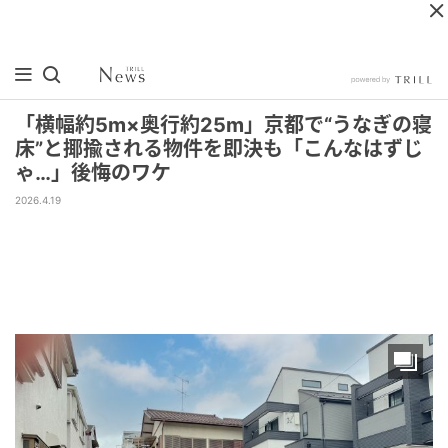
「横幅約5m×奥行約25m」京都で“うなぎの寝
床”と揶揄される物件を即決も「こんなはずじ
ゃ…」後悔のワケ
2026.4.19