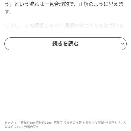
う」という流れは一見合理的で、正解のように思えま
す。
しかし、この順番こそが、理想の家づくりを遠ざける
一因になることがあります。
続きを読む
土地を買ってしまったあとに建築会社へ相談した結
果、
「その土地では理想の家が建てられない」と判明
するケース
が、じつは少なくありません。
私がかつて目の当たりにした、あるお客さまの苦い実
例をご紹介しましょう。
「お買い得」だった縦長の土地が招いた誤算
ある日、土地を購入したばかりのAさまが「ここに家
トップ
「横幅約5m×奥行約25m」京都で“うなぎの寝床”と揶揄される物件を即決も「こん
を建てたい」と相談に来られました。
なはずじゃ…」後悔のワケ