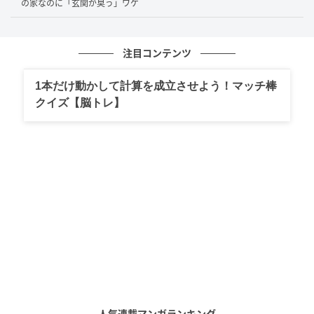
「アイランドキッチンのある広いLDK」
の家なのに「玄関が臭う」ワケ
「大きな窓で光を取り込みたい」
「回遊動線で家事効率を高めたい」
注目コンテンツ
といったご要望がありました。
1本だけ動かして計算を成立させよう！マッチ棒
クイズ【脳トレ】
ところが、2間幅ではAさまが希望されたキッチンを横
向きに置くと通路が塞がり、隣家が近いため窓を大き
くしても開放感が得にくく、回遊動線を設けるスペー
スの余裕もありません。
Aさまの希望をできるだけかなえる形でプランを作成
したものの、工夫を重ねた分だけ予算オーバーに。
最終的にAさまは、予算に合う別の建築会社で、当初の
理想とは異なるプランでの建築を進めることになりま
した。
人気連載マンガランキング