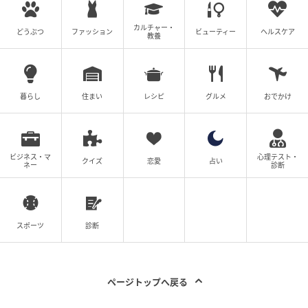
なお、地盤や法規制の確認など、正式な調査が別途必
カルチャー・
どうぶつ
ファッション
ビューティー
ヘルスケア
教養
要です。まずは気軽な相談として、建築会社にプロの
視点で見てもらうことから始めてみてください。
暮らし
住まい
レシピ
グルメ
おでかけ
土地と家は「セット」で考えるのが成功のカ
ギ
ビジネス・マ
心理テスト・
クイズ
恋愛
占い
ネー
診断
新しく土地を購入して家を建てる場合、土地探しと家
づくりは「切り離せないセットの作業」です。
「広さ」や「価格」といった土地単体のスペックだけ
スポーツ
診断
で判断せず、
「この土地に自分たちの理想の家が建つ
か」を常に想像
してください。
ページトップへ戻る
そして、建築会社という頼れるパートナーと一緒に土