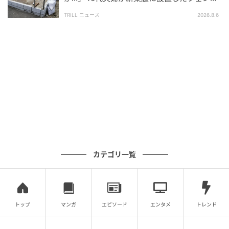
ス、直後に迫られた"顛末"
前に建築会社に相談する
ことです。
TRILL ニュース
2026.8.6
具体的には、建築会社と「どんな家を建てたいか」を
事前に共有し、気になる土地が見つかったら建築会社
にも見てもらってから購入するかどうかを判断しま
す。
建築のプロの目で土地を見てもらえば――
「この形状ではアイランドキッチンは難しい」
「日当たり確保には工夫が必要」
「この土地を買うと建築の予算が残らない」
カテゴリ一覧
といった判断を、購入前に得られる場合があります。
「購入の意思決定が遅くなる」というデメリットはあ
トップ
マンガ
エピソード
エンタメ
トレンド
るものの、「建てたい家が建たない」という取り返し
のつかない失敗を防ぎやすくなるはずです。