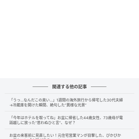
見せていただいた測量図を確認すると、
横幅約5m×奥
行約25m
――京都などでは「うなぎの寝床」と呼ばれ
る、奥に長い形状の土地でした。
面積の割にリーズナブルで、Aさまは「お買い得だっ
た」と話してくれました。
しかし、民法の規定等に基づき隣地との境界から必要
な離隔距離を確保すると、このケースでは
家の有効幅
（間口）はわずか2間（約3.6m）しか取れないことが
関連する他の記事
判明
。
「うっ…なんだこの臭い…」1週間の海外旅行から帰宅した30代夫婦
間取りをつくれないわけではありませんが、設計上の
→冷蔵庫を開けた瞬間、絶句した“異様な光景”
制約はかなり大きくなります。
「今年はホテルを取ってね」お盆に帰省した44歳女性、73歳母が電
話越しに放った“思わぬひと言”、なぜ？
Aさまには――
お盆の来客前に見直したい！元住宅営業マンが目撃した、ぴかぴか