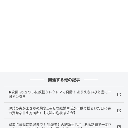
ウーマンエキサイト
関連する他の記事
▶︎次回 Vol.2 ついに妖怪クレクレママ発動！ ありえないひと言に一
同ドン引き
理想の夫がまさかの豹変…幸せな結婚生活が一瞬で揺らいだ日＜夫
の異常な甘え方 1話＞【夫婦の危機 まんが】
家事に育児に美容まで！ 完璧夫との結婚生活が…ある話題で一変!?