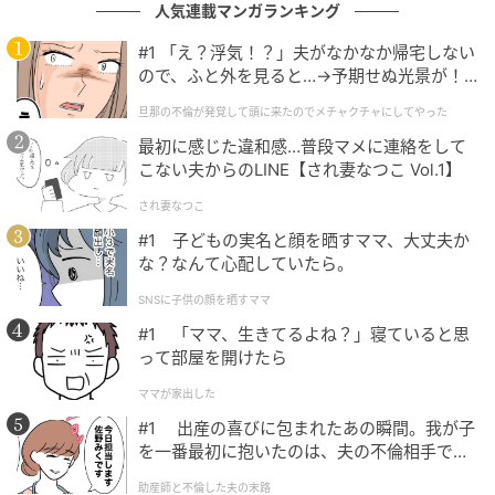
人気連載マンガランキング
#1 「え？浮気！？」夫がなかなか帰宅しない
ウーマンエキサイト
ので、ふと外を見ると…→予期せぬ光景が！
｜旦那の不倫が発覚して頭に来たのでメチャ
旦那の不倫が発覚して頭に来たのでメチャクチャにしてやった
クチャにしてやった
■最初に感じた小さな違和感
最初に感じた違和感…普段マメに連絡をして
こない夫からのLINE【され妻なつこ Vol.1】
され妻なつこ
#1 子どもの実名と顔を晒すママ、大丈夫か
な？なんて心配していたら。
SNSに子供の顔を晒すママ
#1 「ママ、生きてるよね？」寝ていると思
って部屋を開けたら
ママが家出した
#1 出産の喜びに包まれたあの瞬間。我が子
を一番最初に抱いたのは、夫の不倫相手でし
た。
助産師と不倫した夫の末路