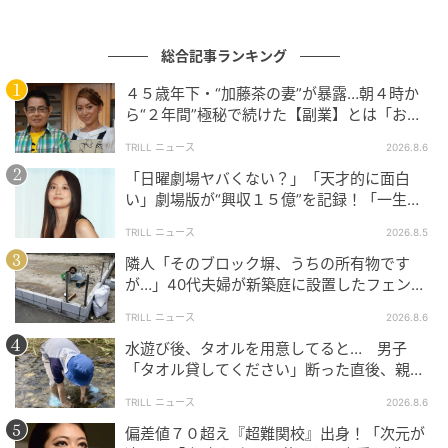
総合記事ランキング
４５歳年下・“加藤茶の妻”が暴露…朝４時か
ら“２年間”極秘で続けた【副業】とは「お金
を稼ぐのって大変」
TRILL ニュース
2026.8.6
ウーマンエキサイト
「日曜劇場ヤバくない？」「天才的に面白
い」劇場版が“興収１５億”を記録！「一生言
い続ける」放送後も続く“切望の声”
TRILL ニュース
2026.8.5
隣人「そのブロック塀、うちの所有物です
が…」40代夫婦が新築庭に設置したフェン
ス、直後に迫られた"顛末"
TRILL ニュース
2026.8.6
水遊び後、タオルを用意してると… 男子
「タオル貸してください」断った直後、親が
大声で放った一言に絶句
TRILL ニュース
2026.8.6
偏差値７０超え『超難関校』出身！「次元が