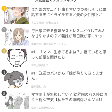
子どもを抱えながら車を移動させ、再び停め直す。朝
またあの女…？ 仕事と言いつつ楽しそうに電
の忙しい時間帯に、その作業が毎日のように続いてい
話する夫にイライラする／夫の女性部下が気
ったのです。
になる（1）【夫婦の危機 まんが】
夫の女性部下が気になる
最初の頃は「まあ慣れれば何とかなるよね」と話して
毎日家に来る義妹がストレス…どうしてみん
いた夫婦でしたが、徐々に疲れが溜まっていきまし
な甘やかすの？／義妹が毎日我が家にやって
くる（1）【義父母がシンドイんです！ まん
た。
義妹が毎日我が家にやってくる
が】
#1 「ママ、生きてるよね？」寝ていると思
ある朝、出勤準備をしながら夫がぽつりとこう漏らし
って部屋を開けたら
たそうです。
ママが家出した
「毎朝これやるの、地味にきついな…」
#1 送迎のバスから「娘が降りてきてませ
ん」
一方で、妻側にもストレスが積み重なっていました。
娘が拐われた
ママ同士が無視し合い？ 幼稚園のバス停に漂
「雨の日は本当に大変…」
う不穏な空気【私たちの連絡係さん Vol.1】
「朝の10分って想像以上に大きいんだね」
私たちの連絡係さん