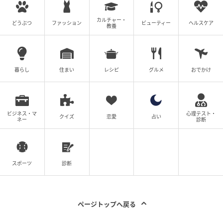
スでも生活全体の余裕を削っていきます。購入前に
カルチャー・
どうぶつ
ファッション
ビューティー
ヘルスケア
は、「2台駐車可能」という表記だけで安心せず、実際
教養
の使いやすさまで確認しておくことが重要です。
実際、不動産の現場では「駐車場の使いづらさが原因
暮らし
住まい
レシピ
グルメ
おでかけ
でストレスが溜まった」「外構工事を追加で行った」
という相談は珍しくありません。
家は毎日暮らす場所だからこそ、駐車場を日常生活の
ビジネス・マ
心理テスト・
クイズ
恋愛
占い
ネー
診断
中で無理なく使い続けられるかまで想像しておく必要
があります。
スポーツ
診断
筆者：合同会社ゆう不動産 代表 岩井佑樹
不動産売買の専門家として仲介・査定・買取に携わり
ページトップへ戻る
ながら、不動産Webライターとして1,000記事以上を