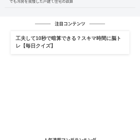
でも冷房を我慢した戸建て住宅の誤算
車を動かす時間も数分程度です。その頃はまだ、“毎日
その作業が続く生活”を現実的に想像できていなかった
のです。
注目コンテンツ
工夫して10秒で暗算できる？スキマ時間に脳ト
レ【毎日クイズ】
毎朝始まる“車入れ替え作業”に困惑
しかし、住み始めて状況は一変しました。特に大変だ
ったのが朝です。
たとえば、夫が先に出勤する日は、妻の車を一度外へ
出す必要があります。さらに、妻が保育園送迎や買い
物へ行くタイミングでは、今度は夫の車が邪魔にな
り、再び車移動が発生することもありました。
雨の日はさらに大変です。
人気連載マンガランキング