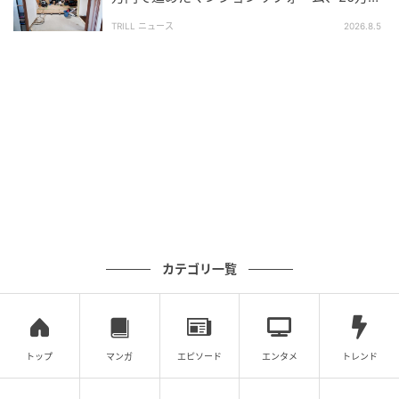
結果、総額は約100万円。Aさん夫婦は「最初から並列
上乗せの事態に…なぜ？
駐車の家を選んでおけば…」と後悔したそうです。
TRILL ニュース
2026.8.5
家を購入する当初は「2台停められれば十分」と考えて
いました。しかし実際には、“毎日ストレスなく使える
か”まで想定できていなかったことが、大きな誤算にな
ってしまったのです。
戸建て駐車場は“日々の車動線”まで想像する必
要がある
カテゴリ一覧
縦列駐車は、一見すると大きな問題に見えないかもし
れません。しかし、共働き世帯や子育て家庭では、車
を使う回数そのものが多く、毎日の小さな手間が想像
以上の負担になることがあります。
トップ
マンガ
エピソード
エンタメ
トレンド
特に朝の出勤時間や保育園送迎の時間帯は、数分のロ