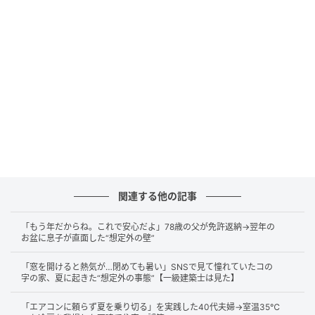
の子どもが1人いる家庭です。夫婦それぞれ車を所有し
ており、駐車場2台付き戸建てが絶対条件でした。
当時見つけたのが、郊外にある中古戸建てです。駅か
ら少し離れている分、価格は相場より安く、建物状態
も比較的良好でした。そしてAさん夫婦が魅力を感じた
のが「車2台駐車可能」という点でした。
ただし、駐車方式は“縦列駐車”です。前側に妻の軽自動
車、奥側に夫のミニバンを停める形で、奥の車を出す
には、手前の車を一度移動させる必要がありました。
関連する他の記事
ただ当時のAさん夫婦は、縦列駐車について深く考えて
「もう年だからね。これで安心だよ」78歳の父が免許返納→翌年の
お盆に息子が直面した“想定外の壁”
いなかったそうです。
「窓を開けると熱気が…閉めても暑い」SNSで見て憧れていたコの
「少し動かすだけですよね？」
字の家、夏に起きた“想定外の事態”【一級建築士は見た】
「慣れれば平気そう」
「エアコンに頼らず夏を乗り切る」を実践した40代夫婦→室温35℃