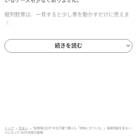
いるケースも少なくありません。
縦列駐車は、一見すると少し車を動かすだけに思えま
す。
しかし、朝の出勤時間や雨の日、子どもを乗せ降ろし
する場面が毎日続くと、その小さな手間が大きなスト
続きを読む
レスへ変わっていくことがあります。
今日は、縦列駐車を甘く見たことで、毎日の車入れ替
えに追われる生活となり、最終的に100万円の追加工事
まで発生した40代夫婦の実話をご紹介します。
「2台停められるなら縦列でも十分」と中古戸
建てを購入
これは、2年前の話です。戸建て購入の相談に来られた
トップ
住まい
“駐車場2台可”中古戸建て購入も「地味にきついな…」毎朝地獄を見るハ
メになった“40代夫婦の後悔”
のは、40代前半のAさん夫婦。夫婦共働きで、保育園