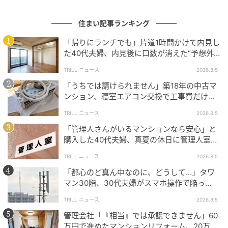
当初は「少し面倒なくらい」と思っていた縦列駐車
が、少しずつ生活全体のストレスへ変わっていったの
住まい記事ランキング
です。
「帰りにランチでも」片道1時間かけて内見し
た40代夫婦、内見後に口数が消えた“予想外
の現実”
もう限界…庭を壊して駐車場拡張も追加費用
TRILL ニュース
2026.8.5
100万円
「うちでは請けられません」築18年の中古マ
ンション、寝室エアコン交換で工事費だけ約8
万円の“痛い出費”
その後、Aさん夫婦は限界を迎えました。最終的に、庭
TRILL ニュース
2026.8.5
の一部を解体して駐車場を横並びへ変更する工事を決
「管理人さんがいるマンションなら安心」と
購入した40代夫婦、真夏の休日に管理人室を
断。ただ、この工事費用が想像以上でした。
訪ねて驚愕したワケ
TRILL ニュース
2026.8.5
庭の撤去
「都心のど真ん中なのに、どうして…」タワ
ブロック塀解体
マン30階、30代夫婦がスマホ操作で陥っ
土間コンクリート工事
た“誤算”【一級建築士は見た】
TRILL ニュース
2026.8.5
外構再施工
管理会社「『相当』では承認できません」60
万円で進めたマンションリフォーム、20万円