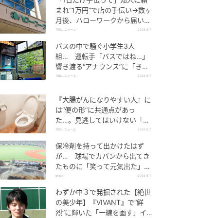
まれ“1万円”で店の手伝い→数ヶ
月後、ハローワークから届いた
電話に50代女性が“青ざめたワ
TRILL ニュース
2026.8.7
ケ”
バスの中で騒ぐ小学生3人
組… 運転手「バスではね…」
響き渡る“アナウンス”に「きっ
といい経験になった」
TRILL ニュース
2026.8.7
『大腸がんになりやすい人』に
は“便の形”に共通点があっ
た…。見逃してはいけない「危
険なサイン」とは？【医師が解
TRILL ニュース
2026.8.7
説】
保冷剤を持って出かけたはず
が… 球場でカバンから出てき
たものに「笑って元気出た」
「そんなことある？」の声
grape
2026.8.7
わずか中３で発掘された【絶世
の美少年】『VIVANT』で“鮮
烈”に輝いた「一線を画す」イケ