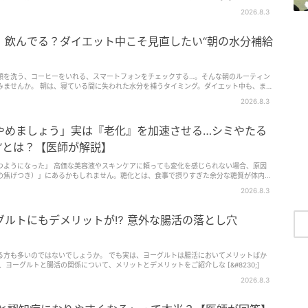
2026.8.3
、飲んでる？ダイエット中こそ見直したい“朝の水分補給
顔を洗う、コーヒーをいれる、スマートフォンをチェックする…。そんな朝のルーティン
みませんか。 朝は、寝ている間に失われた水分を補うタイミング。ダイエット中も、まず
を気持ちよ…
2026.8.3
やめましょう」実は『老化』を加速させる…シミやたる
”とは？【医師が解説】
頼っても変化を感じられない場合、原因
の焦げつき）」にあるかもしれません。糖化とは、食事で摂りすぎた余分な糖質が体内の
べ選びや食後の血糖値コントロ
2026.8.3
管の老化を招く糖化の仕組みと、今すぐ見直したい老け見え食品、若々しさを保つ賢い食べ
グルトにもデメリットが⁉ 意外な腸活の落とし穴
る方も多いのではないでしょうか。 でも実は、ヨーグルトは腸活においてメリットばか
ヨーグルトと腸活の関係について、メリットとデメリットをご紹介しな [&#8230;]
2026.8.3