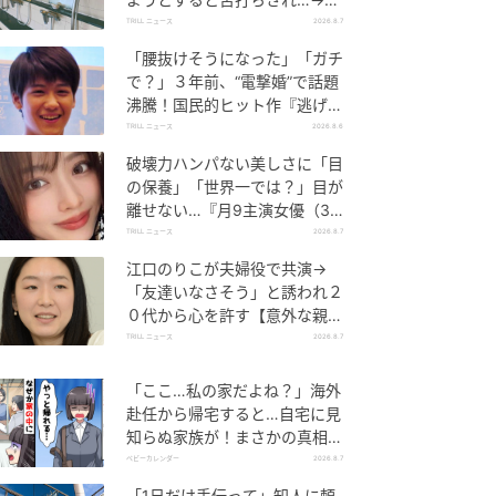
後、娘の放った“純粋な一言”に
TRILL ニュース
2026.8.7
「心の中で拍手」
「腰抜けそうになった」「ガチ
で？」３年前、“電撃婚”で話題
沸騰！国民的ヒット作『逃げ
恥』で異彩放った【国宝級イケ
TRILL ニュース
2026.8.6
メン】
破壊力ハンパない美しさに「目
の保養」「世界一では？」目が
離せない…『月9主演女優（34
歳）』“極上”美ショットがすご
TRILL ニュース
2026.8.7
い
江口のりこが夫婦役で共演→
「友達いなさそう」と誘われ２
０代から心を許す【意外な親友
芸人】とは？
TRILL ニュース
2026.8.7
「ここ…私の家だよね？」海外
赴任から帰宅すると…自宅に見
知らぬ家族が！まさかの真相と
は！？
ベビーカレンダー
2026.8.7
「1日だけ手伝って」知人に頼