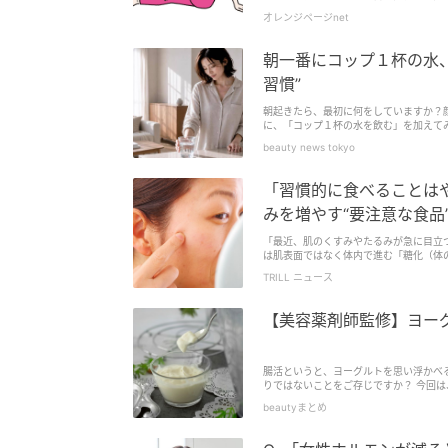
オレンジページnet
朝一番にコップ１杯の水
習慣”
朝起きたら、最初に何をしていますか？
に、「コップ１杯の水を飲む」を加えて
水を飲む習慣を取り入れることで、１日
beauty news tokyo
「習慣的に食べることは
みを増やす“要注意な食品
「最近、肌のくすみやたるみが急に目立つようになった」 高価な美容液やスキンケアに
は肌表面ではなく体内で進む「糖化（体
タンパク質と結びつき、細胞を劣化させる現象です。 見た目年齢を左右するこの糖化は、毎日の食
TRILL ニュース
ールによって防ぐことができます。 今回は、書籍『食べてはいけないもの×いいもの: からだの不調は食べもので解決できます』
（Gakken）の抜粋をもとに、肌や血
方のコツを詳しく解説します。
【美容薬剤師監修】ヨー
腸活というと、ヨーグルトを思い浮かべ
りではないことをご存じですか？ 今回は、
beautyまとめ