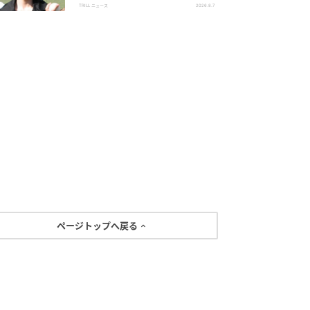
メン俳優
TRILL ニュース
2026.8.7
ページトップへ戻る