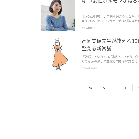
Q. 「女性ホルモンが減
【医師が回答】更年期を過ぎると女性ホ
まるのか、そして今からできる対策はあるのか
All About
高尾美穂先生が教える3
整える新常識
「妊活」というと“時間がかかりそう”“
らのほんの少しの意識と向き合い方こそ
にお話を聞きました。
InRed web
3