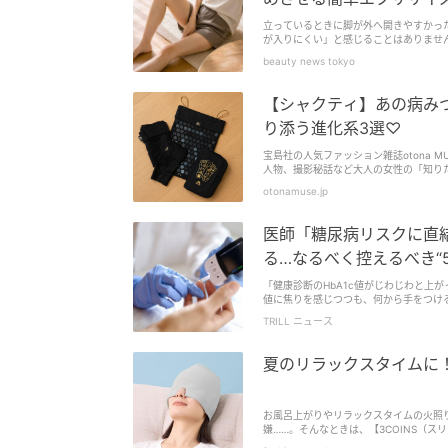
立っているときに脚が外へ開きやすかっ
が入りにくい」と感じることはありませ
姿勢を安定させたりする働きがあります。
beauty news tokyo
【シャクティ】あの病み
り添う進化系3選♡
宝島社の人気ファッション雑誌otona
人物、撮影秘話など大人の女性の「知り
otonamuse.jp
医師「糖尿病リスクに直
る…なるべく控えるべき“
「健康診断のHbA1c値がじわじわと上がっ
値に焦りを感じつつも、何から手をつけ
慢ではありません。問題の本質は、私た
TRILL ニュース
き起こす原因」にあります。 今回は、書籍『食べてはいけないもの×いいもの: からだの不調は食べもので解決できます』（Gakk
en）より、健康診断の数値を正しく読
れる健康的で美味しい代替習慣までを分
夏のリラックスタイムに！
お風呂上がりやリラックスタイムの火照
嫌……。そんなときは、【3COINS（
ボディケアグッズは、夏のリラックスタ