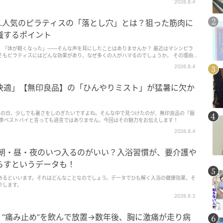
2026.8.4
…人気のピラティスの「落とし穴」とは？狙った筋肉に
識するポイント
」「体が軽くなった」――そんな声を耳にしたことはありませんか？ 最近はマシンピラ
そもピラティスにはどんな効果があり、なぜ多くの人がハマるのでしょうか。 その理由
レーナーのmiey氏。体をただ…
2026.8.4
快適」【無印良品】の「ひんやりミスト」が猛暑に欠か
】
暑の日、少しでも暑さをしのぎたいですよね。そんな中で見つけたのが、無印良品の「服
今季ベストバイと言っても過言ではありません。今回はその魅力をお伝えします！
2026.8.4
は朝・昼・夜のいつ入るのがいい？入浴習慣が、要介護や
らすというデータも！
あるといいます。それはどんなことなのでしょう。データでひも解く入浴の健康効果、そ
介します。
2026.8.3
“痛み止め”を飲んで放置→数年後、胸に激痛が走り病