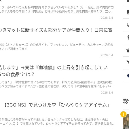
たり、歩いていて太ももの内側をあまり使っていない気がしたり。「最近、脚の内側に力
んか？太ももの内側には「内転筋」と呼ばれる筋肉があり、脚を内側へ寄せたり、立った
 内転筋は…
2026.8.4
つきマットに新サイズ＆部分ケアが仲間入り！日常に寄
 MUSE（オトナミューズ）の公式サイト。ファッション、ビューティ、カルチャー、話題の
たい」が詰まってます
2026.8.4
結します」→実は『血糖値』の上昇を引き起こしてい
5つの食品”とは？
てきた」「炭水化物や甘いものがやめられず、将来の糖尿病発症が怖い」 血糖値の数
るべきか悩んではいませんか？血糖値の管理は、決して毎日の食事量を極端に削る辛い我
ちが日常的に食べている精製された主食や手軽な加工食品の中に潜む「急激な高血糖を引
2026.8.4
み解くコツから、無意識に血糖値を跳ね上げてしまうNG食品、そして無理なく取り入れら
総
かりやすく解説します。
【3COINS】で見つけた♡「ひんやりケアアイテム」
りが気になる季節がやってきました。せっかくさっぱりしたのに、また汗をかくのは
スリーコインズ）】で販売されている、ひんやりケアアイテムを使ってみて。爽快感のある
イムにぴったり。今回は、筆者が愛用しているアイテムのリアルな感想もあわせて解説し