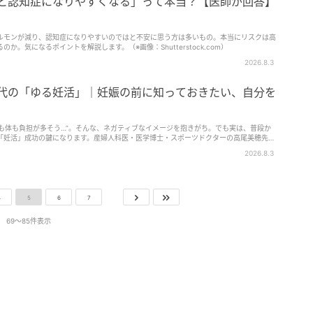
ると認知症になりやすくなる」って本当？【医師が回答】
ルモンが減り、認知症になりやすいのではと不安に思う方は多いもの。本当にリスクは高
。気になるポイントを解説します。（※画像：Shutterstock.com）
2026.8.3
0代の「ゆる妊活」｜妊娠の前に知っておきたい、自分を
心も体も負担が多そう…”。そんな、ネガティブなイメージを抱きがち。でも実は、普段か
「妊活」成功の鍵になります。産婦人科医・医学博士・スポーツドクターの高尾美穂先生
2026.8.3
4
5
6
7
69〜85件表示