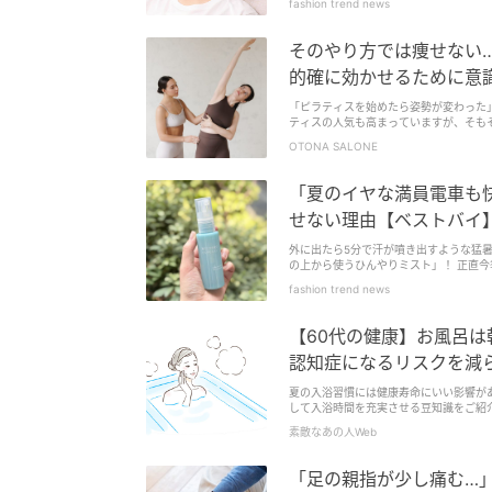
fashion trend news
ます。
そのやり方では痩せない
的確に効かせるために意
「ピラティスを始めたら姿勢が変わった
ティスの人気も高まっていますが、そも
について語るのが、骨格矯正ピラティスト
OTONA SALONE
「夏のイヤな満員電車も
せない理由【ベストバイ
外に出たら5分で汗が噴き出すような猛
の上から使うひんやりミスト」！ 正直
fashion trend news
【60代の健康】お風呂
認知症になるリスクを減
夏の入浴習慣には健康寿命にいい影響が
して入浴時間を充実させる豆知識をご紹
素敵なあの人Web
「足の親指が少し痛む…」