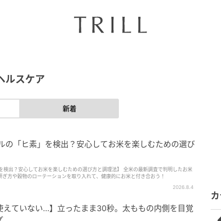
ヘルスケア
新着
ベルの「ヒ素」を検出？安心してお米を楽しむための選び
」を検出？安心してお米を楽しむための選び方と調理法】 全米の最新調査で判明したお米
研ぎ方や穀物のローテーションを取り入れて、健康的にお米と付き合おう！
2026.8.4
カ
使えていない…】立ったまま30秒。太ももの内側を目覚
ズ