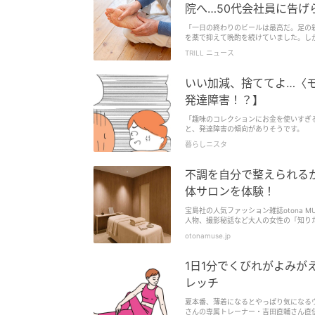
院へ…50代会社員に告げ
「一日の終わりのビールは最高だ。足の親指が少し痛むが
を薬で抑えて晩酌を続けていました。し
たものの、再発の恐怖を抱え、大好きな飲み会も楽しめなくな
TRILL ニュース
なう麻酔科専門医の松岡です。今回は単
き起こすメカニズムについて解説します
いい加減、捨ててよ…〈
発達障害！？】
「趣味のコレクションにお金を使いすぎ
と、発達障害の傾向がありそうです。
暮らしニスタ
不調を自分で整えられる
体サロンを体験！
宝島社の人気ファッション雑誌otona
人物、撮影秘話など大人の女性の「知り
otonamuse.jp
1日1分でくびれがよみ
レッチ
夏本番、薄着になるとやっぱり気になるウ
さんの専属トレーナー・吉田直輔さん直伝の