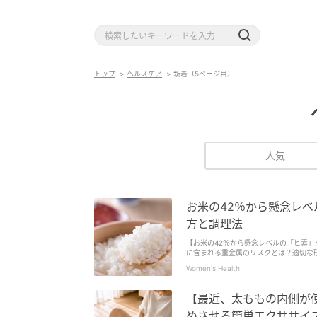
トップ
ヘルスケア
新着（5ページ目）
人気
お米の42％から懸念レ
方と調理法
【お米の42％から懸念レベルの「ヒ素
に含まれる重金属のリスクとは？適切な
Women's Health
【最近、太ももの内側が
めさせる簡単エクササイ