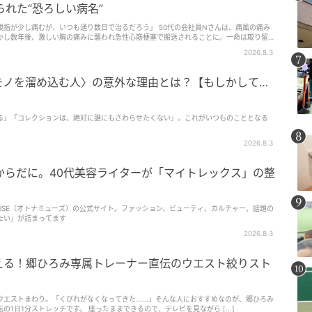
られた“恐ろしい病名”
、いつも通り数日で治るだろう」 50代の会社員Nさんは、痛風の痛み
かし数年後、激しい胸の痛みに襲われ急性心筋梗塞で搬送されることに。一命は取り留め
ってしまいました。 皆様、こんにちは。周術期の全身管理をおこ
2026.8.3
なる足の痛みと思われがちな痛風が、実は全身の血管を傷つけ、命に関わる心筋梗塞を引
。
モノを溜め込む人〉の意外な理由とは？【もしかして…
る」「コレクションは、絶対に誰にもさわらせたくない」。これがいつものこととなる
2026.8.3
からだに。40代美容ライターが「マイトレックス」の整
 MUSE（オトナミューズ）の公式サイト。ファッション、ビューティ、カルチャー、話題の
たい」が詰まってます
2026.8.3
がえる！郷ひろみ専属トレーナー直伝のウエスト絞りスト
エストまわり。「くびれがなくなってきた......」そんな人におすすめなのが、郷ひろみ
1日1分ストレッチです。 座ったままできるので、テレビを見ながら [...]