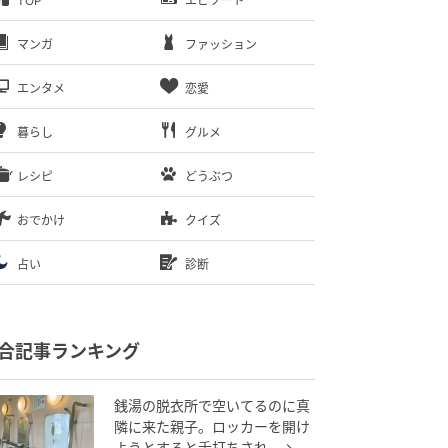
TOP
エピソード
マンガ
ファッション
エンタメ
恋愛
暮らし
グルメ
レシピ
どうぶつ
おでかけ
クイズ
占い
診断
合記事ランキング
銭湯の脱衣所で空いてるのに真
隣に来た親子。ロッカーを開け
ようとすると舌打ちされ…→直