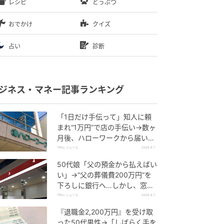
レシピ
どうぶつ
おでかけ
クイズ
占い
診断
ジネス・マネー記事ランキング
「1日だけ手伝って」知人に頼
まれ“1万円”で店の手伝い→数ヶ
月後、ハローワークから届いた
電話に50代女性が“青ざめたワ
TRILL ニュース
2026.8.7
ケ”
50代娘「父の預金から払えばい
い」→“父の葬儀費200万円”を
下ろしに銀行へ…しかし、窓口
で告げられた“恐ろしい事実”に
TRILL ニュース
2026.8.7
絶句
『退職金2,200万円』を受け取
った50代男性→「しばらく手を