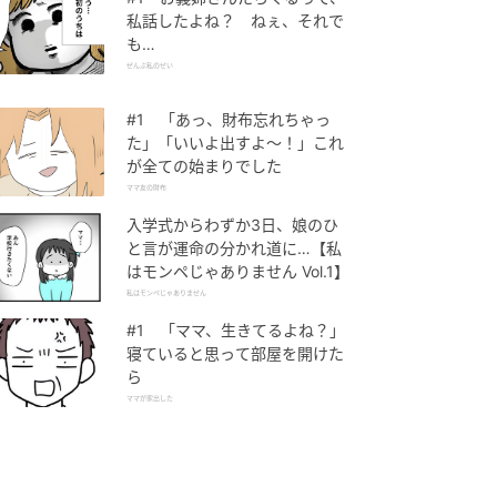
私話したよね？ ねぇ、それで
も…
ぜんぶ私のせい
#1 「あっ、財布忘れちゃっ
た」「いいよ出すよ〜！」これ
が全ての始まりでした
ママ友の財布
入学式からわずか3日、娘のひ
と言が運命の分かれ道に…【私
はモンペじゃありません Vol.1】
私はモンペじゃありません
#1 「ママ、生きてるよね？」
寝ていると思って部屋を開けた
ら
ママが家出した