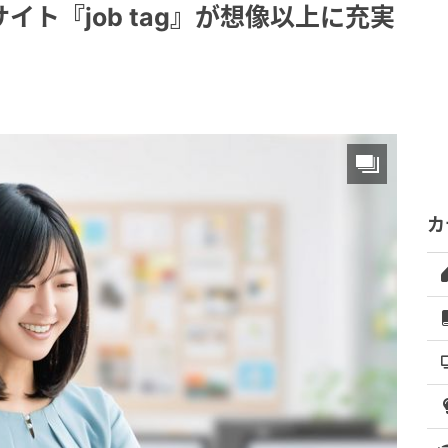
ト『job tag』が想像以上に充実
カ