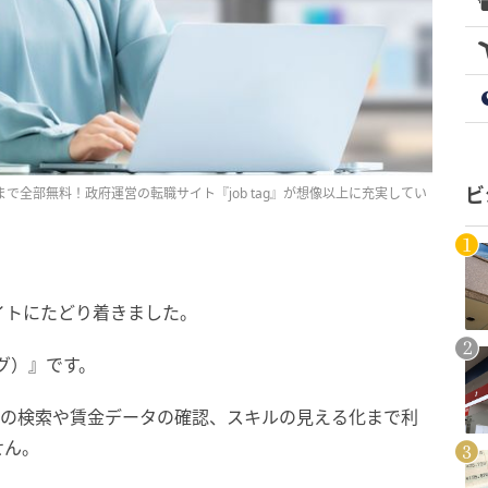
で全部無料！政府運営の転職サイト『job tag』が想像以上に充実してい
ビ
イトにたどり着きました。
タグ）』です。
報の検索や賃金データの確認、スキルの見える化まで利
せん。