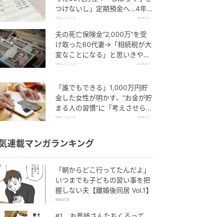
つけないし」定期預金へ…4年
後、通帳を見て“青ざめたワケ”
TRILL ニュース
2026.8.7
夫の死亡保険金“2,000万”を受
け取った60代妻→「相続税が大
変なことになる」と思いきや…
税理士から受けた“予想外の回
TRILL ニュース
2026.8.7
答”
「誰でもできる」1,000万円貯
金した女性が明かす、“お金が貯
まる人の習慣”に「考えさせられ
ました」「どんどん貯められそ
TRILL ニュース
2026.8.7
う」
気連載マンガランキング
「朝からどこ行ってたんだよ」
いつまでも子どもの習い事を把
握しない夫【離婚後同居 Vol.1】
離婚後同居
#1 お義姉さんたちくるって、