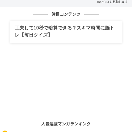
※andGIRLに移動します
文／andGIRLweb編集部
出典元／コトバンク
注目コンテンツ
元記事で読む
工夫して10秒で暗算できる？スキマ時間に脳ト
レ【毎日クイズ】
次の記事
【懐疑】はなんと読む？間違えずに読みたい
二文字！
の記事をもっとみる
人気連載マンガランキング