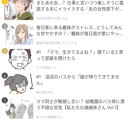
またあの女…？ 仕事と言いつつ楽しそうに電
話する夫にイライラする／夫の女性部下が気
になる（1）【夫婦の危機 まんが】
夫の女性部下が気になる
毎日家に来る義妹がストレス…どうしてみん
な甘やかすの？／義妹が毎日我が家にやって
くる（1）【義父母がシンドイんです！ まん
義妹が毎日我が家にやってくる
が】
#1 「ママ、生きてるよね？」寝ていると思
って部屋を開けたら
ママが家出した
#1 送迎のバスから「娘が降りてきてませ
ん」
娘が拐われた
ママ同士が無視し合い？ 幼稚園のバス停に漂
う不穏な空気【私たちの連絡係さん Vol.1】
私たちの連絡係さん