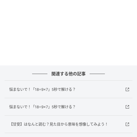
andGIRL
正解は「かんじゅ」でした！
「甘受」は「かんじゅ」と読み、嫌なことや辛い状況
をあえて受け入れることを意味する言葉です。仕事で
失敗したとき、その結果を「甘受する」というように
使います。「甘」という字が入っていますが、甘いと
いう意味ではなく、心を広く持って受け止める様子を
関連する他の記事
表しているのがポイント。もともと中国の古典に由来
し、日本でも古くから使われてきた言葉です。日常会
悩まないで！「18÷9×7」5秒で解ける？
話ではあまり登場しませんが、文学やビジネスシーン
でふと出会ったとき、意味がわかるとちょっと誇らし
悩まないで！「18÷9×7」5秒で解ける？
い気持ちになれそうですね！
【甘受】はなんと読む？見た目から意味を想像してみよう！
みなさんはわかりましたか？家族や友だちにも、「知
ってる？」と聞いて自慢してみて！