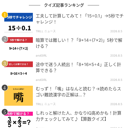
クイズ記事ランキング
工夫して計算してみて！「15÷0.1」→5秒でチ
ャレンジ！
TRILL ニュース
2026.8.5
暗算では難しい！？「9+14÷(7×2)」5秒で解
ける？
andGIRL
2026.8.5
途中で迷う人続出！「8+16×5÷4」正しく計
算できる？
andGIRL
2026.8.5
むっず！「嘴」はなんと読む？→読めたらス
ゴい難読漢字の正解は…？
TRILL ニュース
2026.8.5
しれっと解けた人、かなりIQ高めかも！計算
力チェックしてみて♪【算数クイズ】