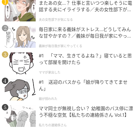
またあの女…？ 仕事と言いつつ楽しそうに電
話する夫にイライラする／夫の女性部下が気
になる（1）【夫婦の危機 まんが】
夫の女性部下が気になる
毎日家に来る義妹がストレス…どうしてみん
な甘やかすの？／義妹が毎日我が家にやって
くる（1）【義父母がシンドイんです！ まん
義妹が毎日我が家にやってくる
が】
#1 「ママ、生きてるよね？」寝ていると思
って部屋を開けたら
ママが家出した
#1 送迎のバスから「娘が降りてきてませ
ん」
娘が拐われた
オレンジページnet
ママ同士が無視し合い？ 幼稚園のバス停に漂
う不穏な空気【私たちの連絡係さん Vol.1】
気になるお味ですが、こってりしたところがなく、あ
私たちの連絡係さん
っさりめに仕上がりました。