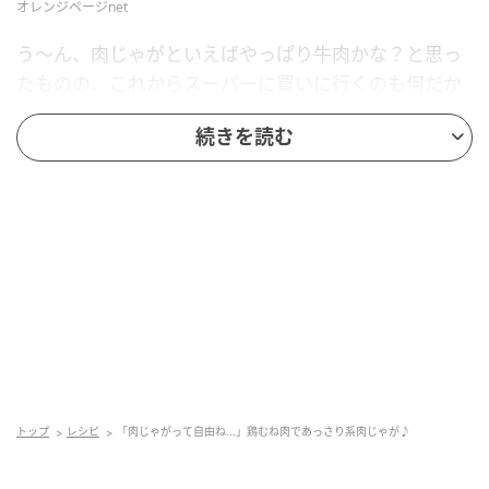
オレンジページnet
う～ん、肉じゃがといえばやっぱり牛肉かな？と思っ
たものの、これからスーパーに買いに行くのも何だか
億劫……。
続きを読む
そんな時、ふと、ある漫画を思い出しました。それは
『メゾンプアナの7人の食卓』（オトクニ/秋田書
店）。こちらの漫画に肉じゃがが登場するのですが、
豚バラのブロック肉を使っているんですね。そのシー
ンで個人的に印象的だったのが「
肉じゃがって自由ね…」という一言。
そんなわけで、牛肉以外のお肉を使った肉じゃがを作
るチャンスだと思い、鶏むね肉で挑戦してみることに
トップ
レシピ
「肉じゃがって自由ね...」鶏むね肉であっさり系肉じゃが♪
しました！