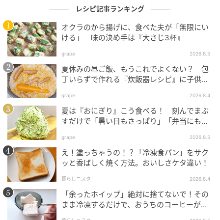
鶏むね肉は高タンパク、低脂質と言われていますし
レシピ記事ランキング
ね！
オクラのから揚げに、食べた夫が「無限にい
ける」 味の決め手は『大さじ3杯』
家計的にもちょっとした節約になって、これは意外と
アリかもと思いました。
grape
2026.8.5
夏休みの昼ご飯、もうこれでよくない？ 包
ほんと、肉じゃがって自由ですね♪
丁いらずで作れる『炊飯器レシピ』に子供が
大喜び！
grape
2026.8.4
今度は少しリッチに、ブロック肉でも作ってみたいで
夏は『おにぎり』こう食べる！ 刻んでまぶ
す！
すだけで「暑い日もさっぱり」「弁当にもい
い」
元記事で読む
grape
2026.8.5
え！塗っちゃうの！？「冷凍食パン」をサク
次の記事
ッと香ばしく焼く方法。おいしさケタ違い！
なんちゃってサラダ軍艦おにぎり
暮らしニスタ
2026.8.4
「余ったホイップ」絶対に捨てないで！その
まま冷凍するだけで、おうちのコーヒーが
〈お店レベル〉に激変します♡