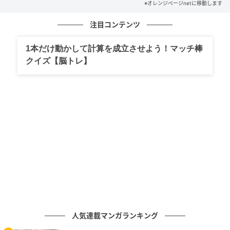
※オレンジページnetに移動します
注目コンテンツ
1本だけ動かして計算を成立させよう！マッチ棒
クイズ【脳トレ】
オレンジページnet
鶏むね肉は、少し大きめにカットしてみました。見た
人気連載マンガランキング
目も食べ応えがありそうで、食欲をそそります！