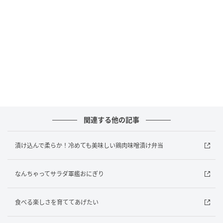
関連する他の記事
漬け込んで柔らか！冷めても美味しい鶏肉味噌漬け弁当
オレンジページnet
なんちゃってサラダ軍艦おにぎり
いつもの肉じゃがレシピを、鶏むね肉に変えて……。
食べる楽しさを育ててあげたい
味付けは白だしをベースに、しょうゆとみりんで仕上
げます。