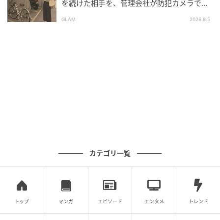
を続けた相手を、管理会社が防犯カメラで特
定した朝
元記事で読む
GLAM
2026.8.5
次の記事
恥ずかしがって「こんにちは」が言えない息
子が、、、スーパーでとった『意外な行動』
に胸が熱くなる
の記事をもっとみる
カテゴリ一覧
トップ
マンガ
エピソード
エンタメ
トレンド