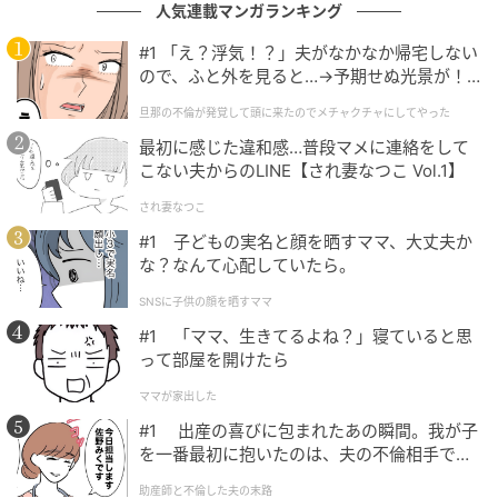
人気連載マンガランキング
そうやってできた物語を実際に書き出してみると、か
#1 「え？浮気！？」夫がなかなか帰宅しない
なり面白い小説にさえなります。
ので、ふと外を見ると…→予期せぬ光景が！
｜旦那の不倫が発覚して頭に来たのでメチャ
旦那の不倫が発覚して頭に来たのでメチャクチャにしてやった
今では、姑の長い話も「豊かな人間観察の時間」とし
クチャにしてやった
て穏やかな気持ちで受け流せるようになっています。
最初に感じた違和感…普段マメに連絡をして
こない夫からのLINE【され妻なつこ Vol.1】
され妻なつこ
考え方次第
#1 子どもの実名と顔を晒すママ、大丈夫か
な？なんて心配していたら。
以前の私は、姑の愚痴に振り回されていました。
SNSに子供の顔を晒すママ
でも、自分の受け取り方を変えただけで、こんなにも
#1 「ママ、生きてるよね？」寝ていると思
気持ちに変化が現れたのです。
って部屋を開けたら
ママが家出した
「他人を変えることは難しい。だけど、自分から変わ
#1 出産の喜びに包まれたあの瞬間。我が子
ることならできる」
を一番最初に抱いたのは、夫の不倫相手でし
そう学んだ出来事でした。
た。
助産師と不倫した夫の末路