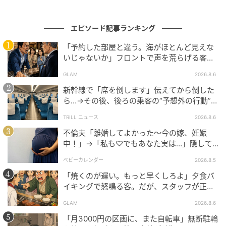
【体験者：30代・女性主婦、回答時期：2026年4月】
エピソード記事ランキング
※本記事は、執筆ライターが取材した実話です。ライタ
「予約した部屋と違う。海がほとんど見えな
ーがヒアリングした内容となっており、取材対象者の
いじゃないか」フロントで声を荒らげる客。
個人が特定されないよう固有名詞などに変更を加えな
だが、支配人が予約記録を示した結果
がら構成しています。
GLAM
2026.8.6
新幹線で「席を倒します」伝えてから倒した
FTNコラムニスト：Junko.A
ら…→その後、後ろの乗客の“予想外の行動”に
「不快ですぐに立ち去りました」
子育てに奮闘しながら、フリーランスのライターとし
TRILL ニュース
2026.8.6
て活躍中。地方移住や結婚、スナックの仕事、そして3
不倫夫「離婚してよかった〜今の嫁、妊娠
人の子育てと、さまざまな経験を通じて得た知見をラ
中！」→「私も♡でもあなた実は…」隠して
イティングに活かしている。文章を書くことがもとも
いた事実を暴露した結果
ベビーカレンダー
2026.8.5
と好きで、3人目の子どもを出産後に、ライターの仕事
「焼くのが遅い。もっと早くしろよ」夕食バ
をスタート。自身の体験談や家族、ママ友からのエピ
イキングで怒鳴る客。だが、スタッフが正論
ソードを元に、姑に関するテーマを得意としている。
を並べた結果
GLAM
2026.8.6
また、フリーランスを目指す方へ向けた情報ブログを
「月3000円の区画に、また自転車」無断駐輪
運営中。