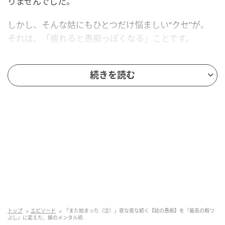
りませんでした。
しかし、そんな姑にもひとつだけ悩ましい“クセ”が。
それは、「疲れると愚痴っぽくなる」ことです。
特に、夜になるとその傾向が強まります。
姑は話すことでストレスを発散しているのかもしれま
続きを読む
せんが、「あの人はだめ」「これからなんてお先真っ
暗」など暗い話題ばかり聞かされるのは、私にとって
知らず知らずのうちに負担になっていました。
そんな姑でしたが、愚痴っぽいのは夜だけで、体力が
残っている昼間はポジティブな考え方もできているの
です。
とある提案をしてみる
トップ
エピソード
「また始まった（泣）」夜な夜な続く【姑の愚痴】を『最高の暇つ
ぶし』に変えた、嫁のメンタル術