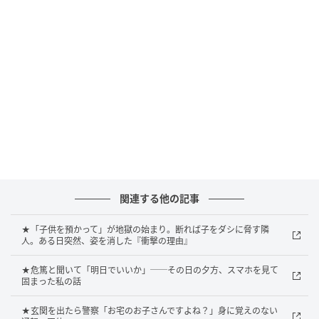
ある晩、またネガティブな発言が始まった姑。
私は寄り添うつもりでこう声をかけてみました。
「お義母さん、疲れているから悪い方向に考えちゃう
んじゃないですか？ そんなときは早く寝て、疲れを取
るのが一番ですよ」
しかし姑は、
「そんなことない。あの人が私のことを悪く言ってい
るのは事実よ。悪口を言われたら、腹が立つのは昼で
も夜でも一緒！」
関連する他の記事
私の正論は、今の姑には「自分の気持ちを否定され
た」と受け止められてしまったのかもしれません。
★「子供を預かって」が地獄の始まり。断れば子をダシに脅す隣
人。ある日突然、姿を消した『衝撃の理由』
アドバイスをすればするほど姑の愚痴は加速し、私の
心はさらに削られていきました。
★危篤と聞いて「明日でいいか」──その日の夕方、スマホを見て
固まった私の話
★玄関を出たら警察「お宅のお子さんですよね？」身に覚えのない