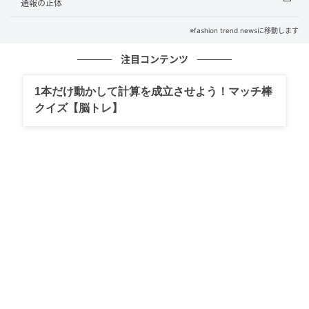
通報の正体
姑は変わらない、それならば……
※fashion trend newsに移動します
私は思いました。
注目コンテンツ
「人の性格や長年の習慣を変えるのは、簡単じゃな
い」と。
1本だけ動かして計算を成立させよう！マッチ棒
だからこそ、私自身の受け取り方を変えてみようと考
クイズ【脳トレ】
えました。
姑の愚痴を聞くと、つい自分の気持ちもどんよりと落
ち込んでいましたが、姑の話を“物語”として客観的に観
察してみることにしたのです。
捉え方を変えると、不思議な変化が起きました。
「お義母さんは今、こういう感情の波の中にいるんだ
な」「次はどんなエピソードが出てくるだろう」と、
心に余裕を持って耳を傾けられるようになったので
す。