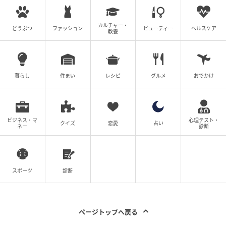
見つかりませんでした」
カルチャー・
しかし義母はすぐに「うちの息子が原因なわけないじ
どうぶつ
ファッション
ビューティー
ヘルスケア
教養
ゃない！」「絶対にあなたの問題よ！」と言ってきた
のです。夫は黙ったままでした。
暮らし
住まい
レシピ
グルメ
おでかけ
ああ、もう限界だ。そう思った私は深呼吸をして、は
っきり言いました。
「私は、協力する気もない人と不妊治療を受けるつも
ビジネス・マ
心理テスト・
クイズ
恋愛
占い
ネー
診断
りはありません」
「それに、この家で子どもを育てたいとも思えない」
スポーツ
診断
「離婚します」
突然の離婚宣言に、義母は激怒。
ページトップへ戻る
「嫁のくせに何様なの！」