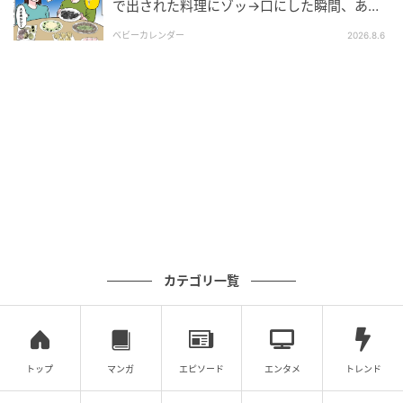
で出された料理にゾッ→口にした瞬間、あ
「不妊治療をするか、養子を迎えるか、どっちにする
然！刺身の正体は
の？」
ベビーカレンダー
2026.8.6
あまりに一方的な言い方に、私は言葉を失いました。
「家の空気が良くなるなら、養子でもいいんじゃない
か」と夫。
「どちらでも、妹に自慢できるでしょ」と義母。
その瞬間、この人たちは“子ども”を一人の人間として
考えていないのだと感じました。
カテゴリ一覧
私はため息をつき、かばんから1枚の紙を取り出して、
義母と夫の前へ。そこには、私の婦人科での検査結果
が記されていました。
トップ
マンガ
エピソード
エンタメ
トレンド
「先日、婦人科で検査を受けてきました。特に異常は