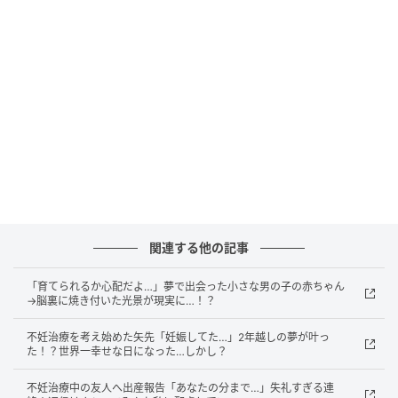
耳にタコができそうなくらい、繰り返し義母から言わ
れた言葉たち。やがて義母は、生活にも干渉してくる
ようになりました。
ある日のこと。帰宅すると大量のサプリメントがテー
ブルに並べられていました。
「妊活に良いって聞いたから買っておいたの」
「全部ちゃんと飲んでね」
それから義母は、私がサプリメントをすべて飲み終わ
関連する他の記事
るまで監視するようになったのです。
「育てられるか心配だよ…」夢で出会った小さな男の子の赤ちゃん
さらに、
「体を冷やす服はダメ」「甘い物は控えなさ
→脳裏に焼き付いた光景が現実に…！？
い」「外食ばかりしてるから妊娠できないのよ」
と、
不妊治療を考え始めた矢先「妊娠してた…」2年越しの夢が叶っ
食事や服装にまで口を出されるように。私は次第に閉
た！？世界一幸せな日になった…しかし？
塞感を抱くようになっていきました。
不妊治療中の友人へ出産報告「あなたの分まで…」失礼すぎる連