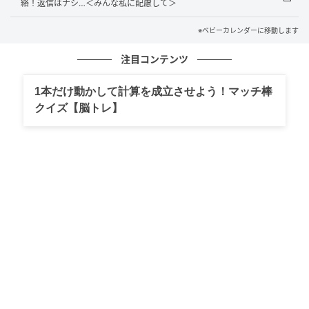
絡！返信はナシ…＜みんな私に配慮して＞
義母の肩を持つ夫
※ベビーカレンダーに移動します
義母は「妊活中なんだから体を動かしたほうがいい」
注目コンテンツ
と言って、家事をすべて私に押しつけてきました。
1本だけ動かして計算を成立させよう！マッチ棒
クイズ【脳トレ】
仕事から帰宅しても、食事の準備、掃除、洗濯は当然
のように私任せ。体調が悪くても休ませてもらえませ
んでした。
私は夫に、義母から毎日のように子どものことで責め
られてつらいこと、家政婦のように扱われていること
を伝えました。しかし、返ってきたのは冷たい言葉だ
け。
「母さんも悪気があるわけじゃない」
「それくらい我慢しろよ、母さんを怒らせるお前が悪
いんだから」