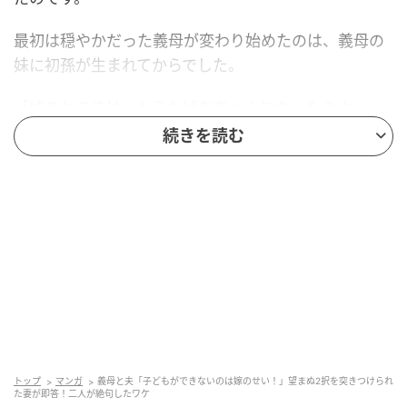
最初は穏やかだった義母が変わり始めたのは、義母の
妹に初孫が生まれてからでした。
「妹のところは、もうおばあちゃんになったのよ」
続きを読む
そう言っては、ため息をつくようになっていったので
す。
まだ見ぬ孫への執着
最初は軽い愚痴だと思っていたのですが、次第にその
言葉は私への圧力へ変わっていきました。
「若いうちに産まないと大変よ」
「早く孫の顔を見せてちょうだい」
トップ
マンガ
義母と夫「子どもができないのは嫁のせい！」望まぬ2択を突きつけられ
た妻が即答！二人が絶句したワケ