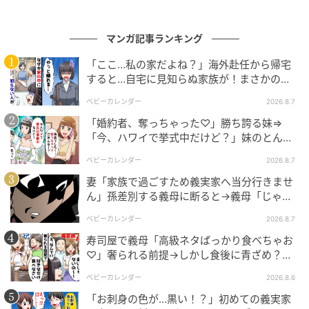
「まずは証拠を残したほうがいい、録音をしておくと
マンガ記事ランキング
いいよ」
「ここ…私の家だよね？」海外赴任から帰宅
親友の兄からの冷静なアドバイスを受け、私は義母や
すると…自宅に見知らぬ家族が！まさかの真
相とは！？
夫との会話を記録するように。さらに、スマホに送ら
ベビーカレンダー
2026.8.7
れてきた暴言もすべて保存しました。
「婚約者、奪っちゃった♡」勝ち誇る妹⇒
「今、ハワイで挙式中だけど？」妹のとんで
それまでは二度と見たくないと思って即座に消してい
もない勘違いとは
ベビーカレンダー
2026.8.7
たのですが……保存するたびに、だんだんと夫への愛情
妻「家族で過ごすため義実家へ当分行きませ
も消え失せていくようでした。
ん」孫差別する義母に断ると→義母「じゃ
あ、私は…」妻絶句＜こどおじ義兄＞
ベビーカレンダー
2026.8.7
望まぬ2択を突きつけられ…
寿司屋で義母「高級ネタばっかり食べちゃお
♡」奢られる前提→しかし食後に青ざめ？通
ある日の夜、帰宅すると夫と義母がそろって座ってい
報され警察沙汰！
ベビーカレンダー
2026.8.6
ました。そして義母が突然こう言ってきたのです。
「お刺身の色が…黒い！？」初めての義実家