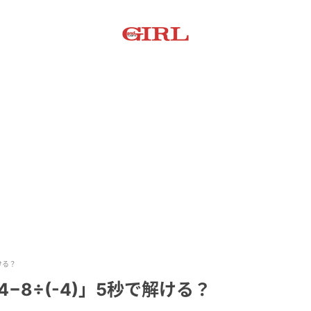
ける？
−8÷(-4)」5秒で解ける？