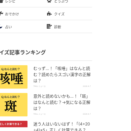
レシピ
どうぶつ
おでかけ
クイズ
占い
診断
イズ記事ランキング
むっず…！「咳唾」はなんと読
む？読めたらスゴい漢字の正解
は？
TRILL ニュース
2026.8.7
意外と読めないかも…！「斑」
はなんと読む？→気になる正解
は？
TRILL ニュース
2026.8.7
迷う人はいないはず！「(4+20
÷4)×5」正しく計算できる？