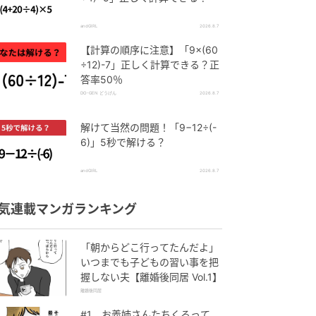
andGIRL
2026.8.7
【計算の順序に注意】「9×(60
÷12)-7」正しく計算できる？正
答率50％
DO-GEN どうげん
2026.8.7
解けて当然の問題！「9−12÷(-
6)」5秒で解ける？
andGIRL
2026.8.7
気連載マンガランキング
「朝からどこ行ってたんだよ」
いつまでも子どもの習い事を把
握しない夫【離婚後同居 Vol.1】
離婚後同居
#1 お義姉さんたちくるって、