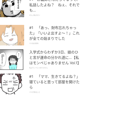
私話したよね？ ねぇ、それで
も…
ぜんぶ私のせい
#1 「あっ、財布忘れちゃっ
た」「いいよ出すよ〜！」これ
が全ての始まりでした
ママ友の財布
入学式からわずか3日、娘のひ
と言が運命の分かれ道に…【私
はモンペじゃありません Vol.1】
私はモンペじゃありません
#1 「ママ、生きてるよね？」
寝ていると思って部屋を開けた
ら
ママが家出した