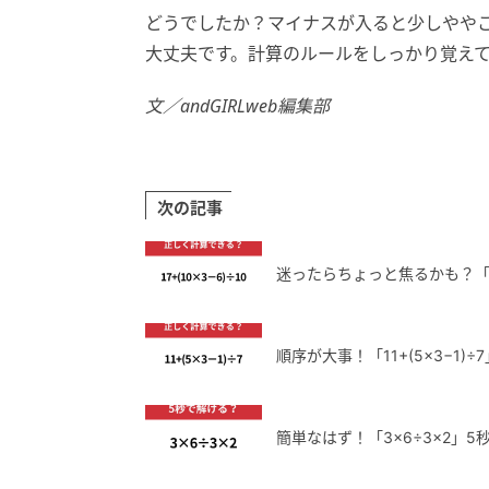
どうでしたか？マイナスが入ると少しやや
大丈夫です。計算のルールをしっかり覚え
文／andGIRLweb編集部
次の記事
迷ったらちょっと焦るかも？「17
順序が大事！「11+(5×3−1)
簡単なはず！「3×6÷3×2」5