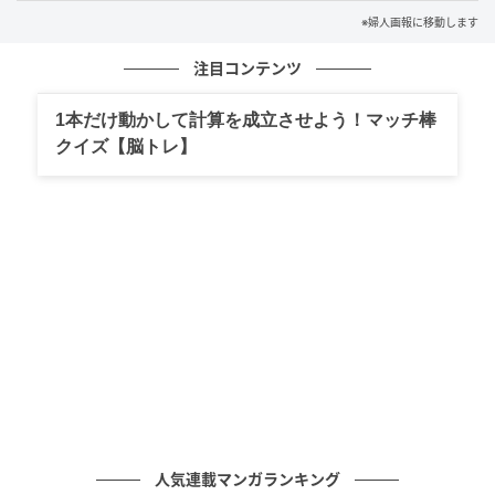
※婦人画報に移動します
注目コンテンツ
1本だけ動かして計算を成立させよう！マッチ棒
クイズ【脳トレ】
撮影＝森山雅智
木の柾目をぴたりと合わせる柾合わせの技法は、人間
国宝である父、清司（きよつぐ）さんが考案したも
の。中川さんはその技を再研究し、意匠性を出しなが
ら、次の世代につないでいこうとしている。
木の柔和な質感が伝わるオブジェ
人気連載マンガランキング