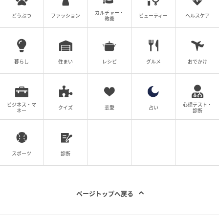
カルチャー・
どうぶつ
ファッション
ビューティー
ヘルスケア
教養
暮らし
住まい
レシピ
グルメ
おでかけ
撮影＝森山雅智
自然の力でつくり出された、たくましい曲線。コロナ
禍の期間、それまで廃材とされていた節や枝のある材
ビジネス・マ
心理テスト・
クイズ
恋愛
占い
のありのままの美しさを再認識。花器に仕上げ、自然
ネー
診断
への畏敬の念を込めて《依代（よりしろ）》と名付け
た。
スポーツ
診断
イタリア人デザイナーと手掛けたおひつ
ページトップへ戻る