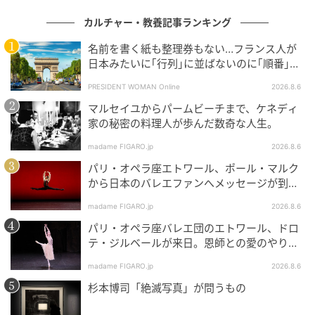
カルチャー・教養記事ランキング
名前を書く紙も整理券もない…フランス人が
日本みたいに｢行列｣に並ばないのに｢順番｣を
守れる謎システム
PRESIDENT WOMAN Online
2026.8.6
マルセイユからパームビーチまで、ケネディ
撮影＝森山雅智
家の秘密の料理人が歩んだ数奇な人生。
柾合わせの技法を生かしたアート作品。やわらかなフ
madame FIGARO.jp
2026.8.6
ォルムに繊細で流れるような木目が映え、削り進める
パリ・オペラ座エトワール、ポール・マルク
ことで現れる枝の跡も味わいを添える。思いがけない
から日本のバレエファンへメッセージが到
文様との出合いも自然を相手にする仕事の醍醐味。
着！
madame FIGARO.jp
2026.8.6
パリ・オペラ座バレエ団のエトワール、ドロ
力強い木肌が際立つ、野趣溢れる花器
テ・ジルベールが来日。恩師との愛のやりと
りを特別公開！
madame FIGARO.jp
2026.8.6
杉本博司「絶滅写真」が問うもの