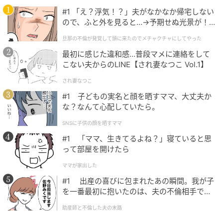
#1 「え？浮気！？」夫がなかなか帰宅しない
ので、ふと外を見ると…→予期せぬ光景が！
｜旦那の不倫が発覚して頭に来たのでメチャ
旦那の不倫が発覚して頭に来たのでメチャクチャにしてやった
クチャにしてやった
最初に感じた違和感…普段マメに連絡をして
こない夫からのLINE【され妻なつこ Vol.1】
され妻なつこ
#1 子どもの実名と顔を晒すママ、大丈夫か
な？なんて心配していたら。
SNSに子供の顔を晒すママ
#1 「ママ、生きてるよね？」寝ていると思
って部屋を開けたら
ママが家出した
#1 出産の喜びに包まれたあの瞬間。我が子
を一番最初に抱いたのは、夫の不倫相手でし
た。
助産師と不倫した夫の末路