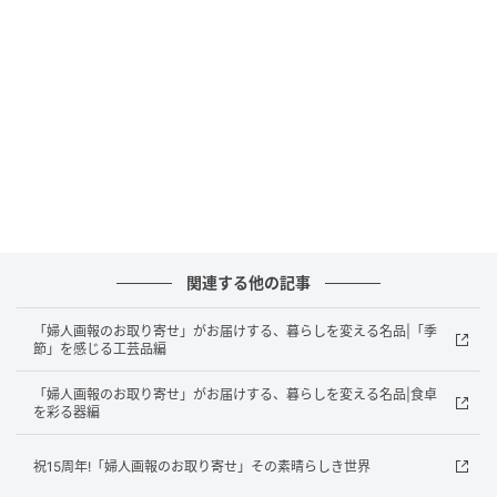
比良山系の麓、木の香りが漂う工房には、100種を超える鉋（かんな）が並
ぶ。道具棚の前で、木を削るわずかな角度を見極める中川さん。 撮影＝森山
雅智
関連する他の記事
父が考案した柾(まさ)合わせの香合
「婦人画報のお取り寄せ」がお届けする、暮らしを変える名品|「季
節」を感じる工芸品編
「婦人画報のお取り寄せ」がお届けする、暮らしを変える名品|食卓
を彩る器編
祝15周年!「婦人画報のお取り寄せ」その素晴らしき世界