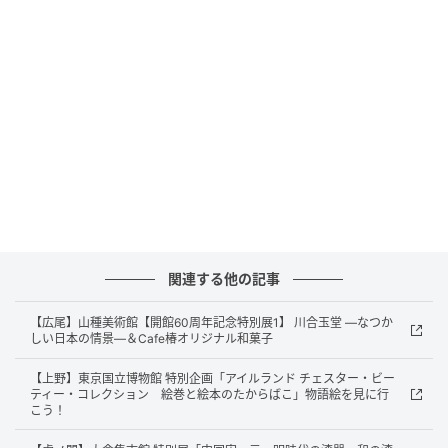
てくれる様々な文字が記されています。また注文主や
もとの持ち主の祈りや願いが込められた文字があらわ
されている作品もあります。
例えば画家の署名、印章（落款（らっかん））、所蔵
を意味する鑑蔵印（かんぞういん）。また、詩文や和
歌で自筆や他筆の賛（さん）を記した文字は、現代で
はこれイイネ！と推しているような感じでしょうか。
屏風絵や絵巻、漆工芸品の風景のなかに組み込まれた
文字は謎解きワークのよう。見つけて読めた時は、よ
関連する他の記事
り作品と近づけた気分に。 信仰心の篤さが伝わる仏画
のなかの文字や、銘文、文房具や器物に記された詩歌
【広尾】山種美術館【開館60周年記念特別展1】 川合玉堂 ―なつか
しい日本の情景―＆Cafe椿オリジナル和菓子
や吉祥文字には繁栄と幸福への願いが込められている
ようです。
【上野】東京国立博物館 特別企画「アイルランド チェスター・ビー
ティー・コレクション 絵巻と絵本のたからばこ」物語絵を見に行
こう！
経文で描かれた仏画《文字絵十一面観音像