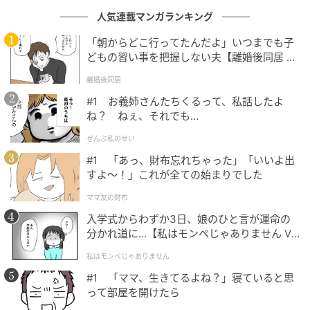
人気連載マンガランキング
「朝からどこ行ってたんだよ」いつまでも子
どもの習い事を把握しない夫【離婚後同居 Vo
l.1】
離婚後同居
#1 お義姉さんたちくるって、私話したよ
ね？ ねぇ、それでも…
出典：リビング東京Web
ぜんぶ私のせい
企画展 はじめての古美術鑑賞 －美術のなかの文字－
#1 「あっ、財布忘れちゃった」「いいよ出
入口付近 根津美術館
すよ〜！」これが全ての始まりでした
ママ友の財布
季節の茶道具取り合わせ 涼一味の茶
入学式からわずか3日、娘のひと言が運命の
分かれ道に…【私はモンペじゃありません Vo
季節の茶道具取り合わせは涼一味の茶です。 夏の暑さ
l.1】
私はモンペじゃありません
を少しでも和らげて涼しく感じさせるような茶道具と
#1 「ママ、生きてるよね？」寝ていると思
茶室のしつらえでした。 コバルトブルーの染付の《祥
って部屋を開けたら
瑞水玉文茶碗（しょんずいみずたまもんちゃわん）》