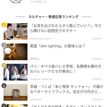
（景徳鎮窯 中国・明時代・17世紀 根津美術館蔵）が
ママが家出した
一幅の清涼感となっていました。
カルチャー・教養記事ランキング
床の掛軸は《蓮池水禽図（れんちすいきんず）》（梅
「お茶を出されたらすぐ飲んでいい？」今さ
隠筆 1幅 室町時代・16世紀 根津美術館蔵（小林中氏寄
ら聞けない訪問先でのマナー
贈））。蓮池に2羽の鷺が佇んでいる夏らしい情景で
beauty news tokyo
2026.8.7
す。
英語「dim lighting」の意味とは？
中国では「蓮」と「連」、「鷺」と「路」の発音が通
じることから「一路連科（いちろれんか）」（続けて
朝時間.jp
2026.8.7
科挙に合格する、立身出世する。）という意味の吉祥
パリ・オペラ座バレエ学校、名教師お墨付き
画題になるそうです。
のバレリーナたちが東京に！
madame FIGARO.jp
2026.8.7
ミュージアムグッズ
茨城・つくば『本と喫茶 サッフォー』 が届け
るベターライフブックス。店主が10代のとき
ミュージアムグッズは、小皿にメダカが泳いでいるよ
に、私の生き方を変えた本として挙げてくれ
＆Premium
2026.8.6
た本は『くちびるから散弾銃』。
うなメダカ3寸皿（1,400円）、重要文化財《江天遠意
「大人のための絵本」モデル・アンヌさんの