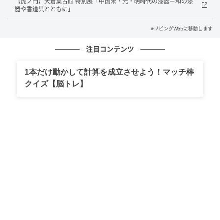
【虎ノ門】大倉集古館 特別展「中国宋・元・明時代の漆器－和の漆
（もじえじゅういちめんかんのんぞう）》
器や香道具とともに」
企画展のキービジュアルになっている仏画《文字絵十
※リビングWebに移動します
一面観音像》（大臨晋城筆 1幅 絹本墨画 日本・江戸時
注目コンテンツ
代 嘉永6年（1853） 根津美術館蔵（福島静子氏寄
贈））。 展示室の仏画の前のルーペから覗くと観音様
1本だけ動かして計算を成立させよう！マッチ棒
のお顔や髪飾り、髪の毛から衣、足下の蓮華、観音様
クイズ【脳トレ】
を乗せた雲や龍まで経文を書き連ねて描かれているこ
とがわかります。
仏への祈りが込められた経文で描かれた観音様のお姿
は、優しく柔らかで大らかな印象を受けます。