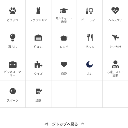
カルチャー・
どうぶつ
ファッション
ビューティー
ヘルスケア
教養
暮らし
住まい
レシピ
グルメ
おでかけ
ビジネス・マ
心理テスト・
クイズ
恋愛
占い
ネー
診断
出典：リビング東京Web
ミュージアムグッズ 根津美術館
スポーツ
診断
青紅葉の庭園を散策
ページトップへ戻る