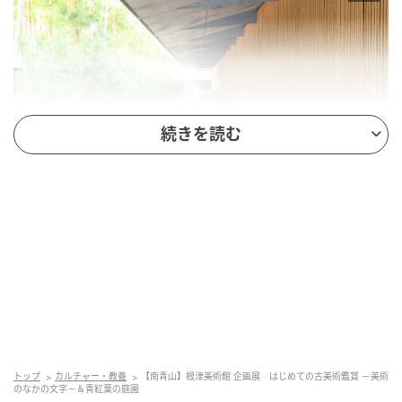
続きを読む
出典：リビング東京Web
根津美術館
鑑賞を深めてくれる文字、祈りや願いが込め
られた文字
トップ
カルチャー・教養
【南青山】根津美術館 企画展 はじめての古美術鑑賞 －美術
古美術には多くの場合、作者や制作年代、来歴を教え
のなかの文字－＆青紅葉の庭園