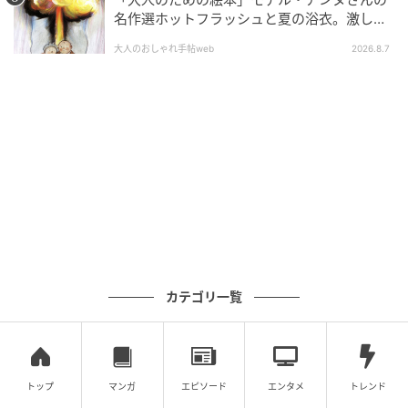
図（こうてんえんいず）》（部分、伝周文筆 1幅 紙本
名作選ホットフラッシュと夏の浴衣。激しい
墨画淡彩 日本・室町時代 15世紀 前期展示）のポスト
「熱」が教えてくれた平和の絵本～『風が吹
大人のおしゃれ手帖web
2026.8.7
くとき』『やばっ！』～vol.47
カード（150円）、《夕顔蒔絵板戸（ゆうがおまきえ
いたど）》（柴田是真・三浦乾也作 江戸時代）の夕顔
をモチーフにした夏らしい懐紙（600円）を購入。
展示されていた重文《江天遠意図》は縦長の軸の画面
上部から三分の二くらいまで、大岳周崇（だいがくし
ゅうすう）ほか11僧の「賛」で埋め尽くされている作
品です。 ポストカードの絵（部分）は、軸の画面下部
の三分の一くらいに墨画淡彩で描かれた水辺の風景で
す。手前の茅家を理想の棲家として禅僧たちが心情を
カテゴリ一覧
漢詩に詠み賛として記された書斎画だそうです。対岸
には遠く霞む山並みが見えます。
※価格は全て税込みです。文中に記載のないものは根
トップ
マンガ
エピソード
エンタメ
トレンド
津美術館蔵です。在庫はご確認ください。