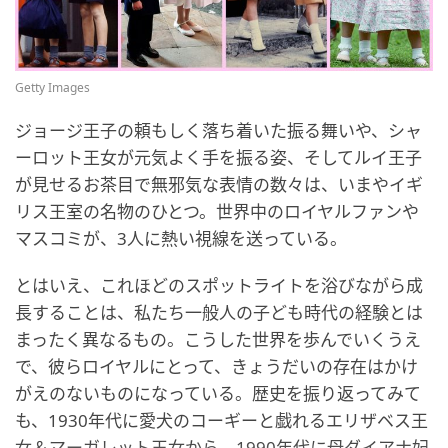
Getty Images
ジョージ王子の頼もしく落ち着いた振る舞いや、シャ
ーロット王女が元気よく手を振る姿、そしてルイ王子
が見せるお茶目で無邪気な表情の数々は、いまやイギ
リス王室の名物のひとつ。世界中のロイヤルファンや
マスコミが、3人に熱い視線を送っている。
とはいえ、これほどのスポットライトを浴びながら成
長することは、私たち一般人の子ども時代の経験とは
まったく異なるもの。こうした世界を歩んでいくうえ
で、彼らロイヤルにとって、きょうだいの存在はかけ
がえのないものになっている。歴史を振り返ってみて
も、1930年代に愛犬のコーギーと戯れるエリザベス王
女＆マーガレット王女から、1990年代に母ダイアナ妃