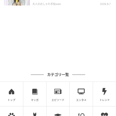
「熱」が教えてくれた平和の絵本～『風が吹
大人のおしゃれ手帖web
2026.8.7
2025年
くとき』『やばっ！』～vol.47
ジョージ王子とシャーロット王女は、ウィンブルドン
選手権のロイヤルボックスでそっくりなポーズを披
露。キリリとしたクールな表情まで瓜二つ。
カテゴリ一覧
トップ
マンガ
エピソード
エンタメ
トレンド