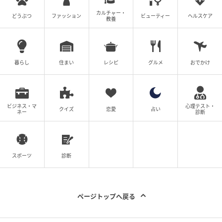
この投稿をInstagramで見る
カルチャー・
どうぶつ
ファッション
ビューティー
ヘルスケア
教養
暮らし
住まい
レシピ
グルメ
おでかけ
ビジネス・マ
心理テスト・
クイズ
恋愛
占い
ネー
診断
Princess Eugenie(@princesseugenie)がシェアした投稿
スポーツ
診断
2025年
ともにブルーのフローラルワンピースをまとい、イギ
ページトップへ戻る
リスの春の恒例イベント、チェルシー・フラワー・シ
ョーを訪れたベアトリス王女とユージェニー王女姉