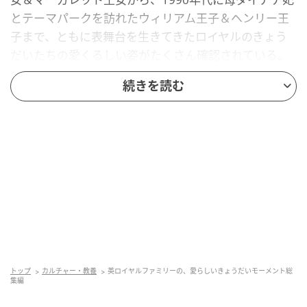
とテーマパークを訪れたウィリアム王子＆ヘンリー王
子まで、ともに表舞台を生きてきたロイヤルのきょう
だいたちの愛くるしい姿がたくさん確認されている。
続きを読む
ここでは、4月10日の「きょうだいの日（Siblings
Day）」を前に、時代を超えて愛されるロイヤルファ
ミリーのきょうだいたちの、最高にキュートな瞬間を
振り返ってみよう。
※肩書は当時のものです
From TOWN&COUNTRY
トップ
カルチャー・教養
英ロイヤルファミリーの、愛らしいきょうだいモーメント総
集編