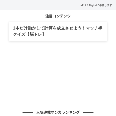
2026年
※ELLE Digitalに移動します
注目コンテンツ
ウィンザー城のセント・ジョージ礼拝堂で行われる毎
年恒例のイースター礼拝に、両親とともに参列したジ
1本だけ動かして計算を成立させよう！マッチ棒
ョージ王子たち3きょうだい。王子2人はおそろいのネ
クイズ【脳トレ】
クタイをつけ、礼拝堂の入り口でチャールズ国王夫妻
の到着を待ちながら、言葉を交わして。
人気連載マンガランキング