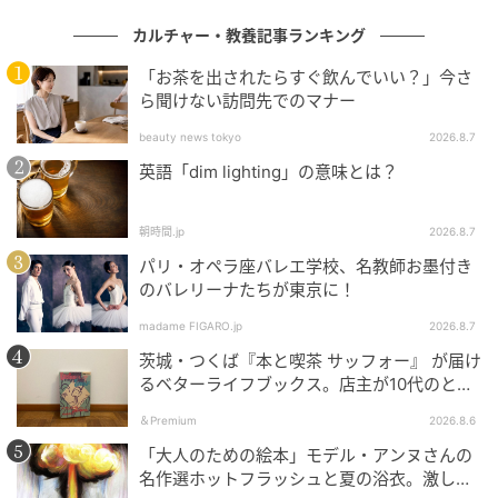
礼拝が終わり、集まった市民に向けそっくりな表情で
カルチャー・教養記事ランキング
手を振りながら礼拝堂をあとにする、シャーロット王
「お茶を出されたらすぐ飲んでいい？」今さ
女とルイ王子。
ら聞けない訪問先でのマナー
beauty news tokyo
2026.8.7
英語「dim lighting」の意味とは？
朝時間.jp
2026.8.7
パリ・オペラ座バレエ学校、名教師お墨付き
のバレリーナたちが東京に！
madame FIGARO.jp
2026.8.7
茨城・つくば『本と喫茶 サッフォー』 が届け
るベターライフブックス。店主が10代のとき
に、私の生き方を変えた本として挙げてくれ
＆Premium
2026.8.6
た本は『くちびるから散弾銃』。
「大人のための絵本」モデル・アンヌさんの
Karwai Tang / Getty Images
名作選ホットフラッシュと夏の浴衣。激しい