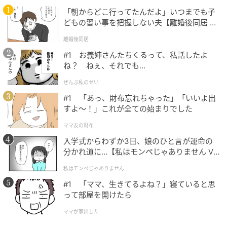
「朝からどこ行ってたんだよ」いつまでも子
どもの習い事を把握しない夫【離婚後同居 Vo
l.1】
離婚後同居
#1 お義姉さんたちくるって、私話したよ
ね？ ねぇ、それでも…
ぜんぶ私のせい
#1 「あっ、財布忘れちゃった」「いいよ出
すよ〜！」これが全ての始まりでした
ママ友の財布
入学式からわずか3日、娘のひと言が運命の
分かれ道に…【私はモンペじゃありません Vo
l.1】
私はモンペじゃありません
Karwai Tang / Getty Images
#1 「ママ、生きてるよね？」寝ていると思
って部屋を開けたら
2026年
ママが家出した