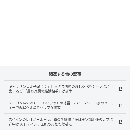
関連する他の記事
キャサリン皇太子妃とウェセックス伯爵のおしゃべりシーンに注目
集まる 新「最も理想の結婚相手」が誕生
メーガン&ヘンリー、ハリウッドの地雷に? カーダシアン家のパーテ
ィーでの写真削除でセレブが警戒
Samir Hussein / Getty Images
スペインのレオノール王女、軍の訓練修了後は王室御用達の大学に
進学か 母レティシア王妃の母校も候補に