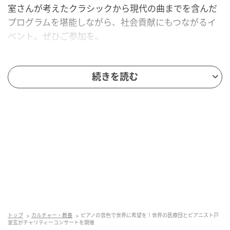
室さんが考えたクラシックから現代の曲までを含んだ
プログラムを堪能しながら、社会貢献にもつながるイ
ベント。ぜひご参加を。
ピアニスト戸室玄さんが語る、支援への想い
続きを読む
と音楽の力
2022年に世界の医療団が初めて戸室さんを招いてチャ
リティーコンサートを開催してから4回目を迎える。
それ以前にも、東日本大震災の被災地 福島県に足を運
び、学校や災害公営住宅でも演奏してきた戸室さん。
今回のコンサートに込めた想いを伺った。
Q. 音楽を通して支援を続けられている理由
トップ
カルチャー・教養
ピアノの音色で世界に希望を！世界の医療団とピアニスト戸
は？
室玄がチャリティーコンサートを開催