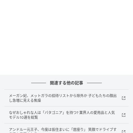
「福島県の被災地で演奏をした経験はとても大きいで
す。演奏したあと、地域の方々に各地を案内してもら
い、被災した当時、どのようなことが起こったのかも
お聴きしました」
「その別れ際に、一人の方が『もうちょっと話したか
った』とおっしゃったのです。被災してから8年近く経
過していた時期にもかかわらず、今もまだ話しきれな
い想いがあり、言葉にできない感情があることに気づ
かされました。今でもあの言葉は、私の心に深く刻ま
関連する他の記事
れていますし、音楽を通して支援を、そして希望を届
けたいと強く思うようになった出来事でした」
メーガン妃、メットガラの招待リストから除外か 子どもたちの顔出
し急増に見える焦燥
「とても残念ではありますが、今も世界各地で助けを
なぜおしゃれな人は「パタゴニア」を持つ? 業界人の愛用品と人気
求めている人々が大勢います。私が演奏家としてでき
モデル10選を総覧
ることは、絶望する出来事があっても、最後には希望
アンドルー元王子、今度は仮住まいに「居座り」 笑顔でドライブす
を持つことができるように、聴いてくださる方々と心