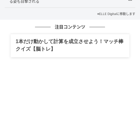
る姿も目撃される
を一つにして、遠くからでもエールを送ることだと思
※ELLE Digitalに移動します
っています」
注目コンテンツ
1本だけ動かして計算を成立させよう！マッチ棒
クイズ【脳トレ】
2022年に清泉女子大学講堂で開催した「ウクライナ医療支援チャリティーコ
ンサート」で演奏をしている戸室玄さん。ショパン：バラード第1番、ラヴェ
ル：ラ・ヴァルスなどを演奏されました。 Yoriko Saito