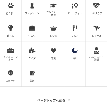
リーに包まれて、希望にあふれた気持ち、そして夢の
世界に来たような体験を持ち帰っていただきたく、準
カルチャー・
どうぶつ
ファッション
ビューティー
ヘルスケア
備しています。人々の心を一つにしてくれる音楽の力
教養
を、ぜひ体感しにきてください」
開催概要
暮らし
住まい
レシピ
グルメ
おでかけ
日時 ● 5月8日（金）19時 開演 18時30分 開場
会場 ● Hakuju ホール（東京都渋谷区富ヶ谷 1-37-5）
ビジネス・マ
心理テスト・
アクセス ● 代々木公園駅（千代田線）出口 1より徒歩
クイズ
恋愛
占い
ネー
診断
5分／代々木八幡駅（小田急線）南口より徒歩5分
チケット ● 一般 6000円（学生 3000円）
席 ● 全席自由席
スポーツ
診断
ページトップへ戻る
申し込み方法