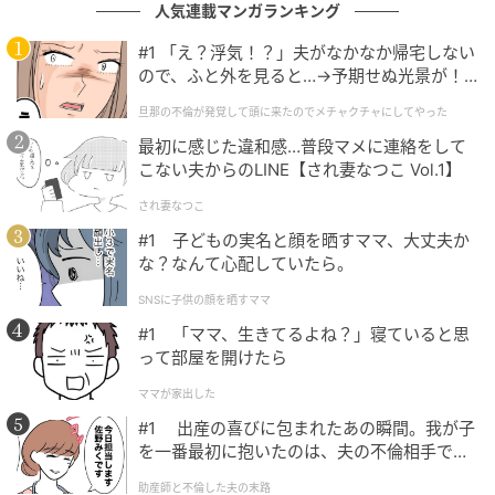
人気連載マンガランキング
Q. チャリティーコンサートの反響は？
#1 「え？浮気！？」夫がなかなか帰宅しない
ので、ふと外を見ると…→予期せぬ光景が！
「コンサートのあとに『晴れやかな気持ちになった』
｜旦那の不倫が発覚して頭に来たのでメチャ
『楽しい気持ちで聴いていた』『来年も開催されるの
旦那の不倫が発覚して頭に来たのでメチャクチャにしてやった
クチャにしてやった
か？』『また聴きたい』などのお声をいただくことが
最初に感じた違和感…普段マメに連絡をして
こない夫からのLINE【され妻なつこ Vol.1】
あり、とてもありがたいです」
され妻なつこ
「こうして音楽を通して人と人とが心を通わせるこ
#1 子どもの実名と顔を晒すママ、大丈夫か
と、コミュニティをつくっていくことは、私が音楽家
な？なんて心配していたら。
として今後も挑戦しつづけたいことです」
SNSに子供の顔を晒すママ
#1 「ママ、生きてるよね？」寝ていると思
Q. 今回の選曲に込められた思いは？
って部屋を開けたら
ママが家出した
「今回のコンサートのテーマは“音楽の旅”。フラン
#1 出産の喜びに包まれたあの瞬間。我が子
ス、イタリアなどのさまざまな国の多様なシーンが思
を一番最初に抱いたのは、夫の不倫相手でし
い浮かぶ曲を選んでいます。例えば、ショパンの『バ
た。
助産師と不倫した夫の末路