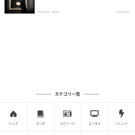
Premium Japan
2026.8.6
2024年のチャリティーコンサート「希望をつなぐ」の様子。会場は、都会の
オアシスを思わせる港区名勝の庭園に面した岩崎小彌太記念ホールでした。
MdM Japan
Q. コンサートに向けてお気持ちをお聞かせく
ださい。
「今回初めて演奏させていただく会場のHakujuホール
カテゴリ一覧
は、エントランスロビーから美しく、とても素敵な空
間が広がっています。ここで演奏できることを私自
身、とてもワクワクしています」
トップ
マンガ
エピソード
エンタメ
トレンド
「聴いてくださる皆さまが素敵な会場で音楽とストー