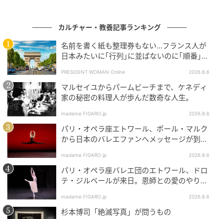
ラード 第2番 ヘ長調 作品38』では、作曲した当時、彼
がフランスに疎開しており、その間に母国がなくなっ
てしまったという時代背景から、戦争と平和のシーン
カルチャー・教養記事ランキング
が交互に出てきます。選んだすべての曲に共通してい
名前を書く紙も整理券もない…フランス人が
るのは、喜びや苦しみなどの人間の複雑で豊かな感情
日本みたいに｢行列｣に並ばないのに｢順番｣を
が散りばめられていることです」
守れる謎システム
PRESIDENT WOMAN Online
2026.8.6
マルセイユからパームビーチまで、ケネディ
「時代や文化や国を超えて、現代の私たちに引き継が
家の秘密の料理人が歩んだ数奇な人生。
れた曲たちが、聴いている皆さまを別の世界にいざな
madame FIGARO.jp
2026.8.6
ってくれます。それが遠くの人々に想いを馳せるきっ
かけにもなれれば嬉しいですし、そんな時間と空間を
パリ・オペラ座エトワール、ポール・マルク
から日本のバレエファンへメッセージが到
一緒につくりたいですね」
着！
madame FIGARO.jp
2026.8.6
パリ・オペラ座バレエ団のエトワール、ドロ
テ・ジルベールが来日。恩師との愛のやりと
りを特別公開！
madame FIGARO.jp
2026.8.6
杉本博司「絶滅写真」が問うもの