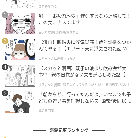
され妻なつこ
あの日に受けた御恩はこれからも忘れずにいたいと思
#1 「お疲れ〜♡」遅刻するなら連絡して！
います。
この女、ナメてます
美人な友達は何でも許される
あなたの「やさしい思い出」、聞かせて！
【漫画】新婚夫に浮気疑惑！絶対証拠をつか
んでやる！【エリート夫に浮気された話 Vol.
名前も知らない、どこにいるかもわからない......。そ
1】
エリート夫に浮気された話
んな誰かに伝えたい「ありがとう」や「ごめんなさ
【スカッと漫画】双子の娘より飲み会が大
い」、あるいは「どんなもんだい！」を心の中に秘め
事!? 親の自覚がない夫を懲らしめた話【第1
ている、という人もいるだろう。
話】
【スカッと漫画】双子の娘より飲み会が大事!? 親の自覚がない夫を
懲らしめた話
Jタウンネットでは読者の皆さんの「『ありがとう』と
「朝からどこ行ってたんだよ」いつまでも子
どもの習い事を把握しない夫【離婚後同居 Vo
伝えたいエピソード」「『ごめんなさい』を伝えたい
l.1】
エピソード」「親切自慢エピソード」「親切目撃談」
離婚後同居
などを募集している。
恋愛記事ランキング
読者投稿フォームもしくは公式X（＠jtown_net）のダ