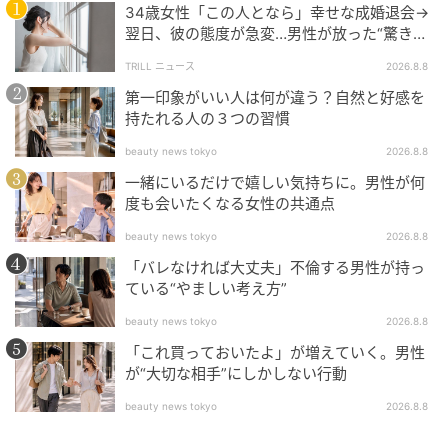
イレクトメッセージ、メール（toko@j-town.net）か
34歳女性「この人となら」幸せな成婚退会→
翌日、彼の態度が急変…男性が放った“驚きの
ら、具体的な内容（どんな風に親切にしてもらったの
一言”に「誰も信じることができません」
か、どんなことで助かったのか、どんなことをしてし
TRILL ニュース
2026.8.8
まい謝りたいのかなど、500文字程度～）、体験の時
第一印象がいい人は何が違う？自然と好感を
持たれる人の３つの習慣
期・場所、あなたの住んでいる都道府県、年齢（20
代、30代など大まかで結構です）、性別を明記してお
beauty news tokyo
2026.8.8
送りください。秘密は厳守いたします。
一緒にいるだけで嬉しい気持ちに。男性が何
度も会いたくなる女性の共通点
（※本コラムでは読者の皆さんに投稿していただいた
beauty news tokyo
2026.8.8
体験談を紹介しています。プライバシー配慮などのた
「バレなければ大丈夫」不倫する男性が持っ
めに体験談中の場所や固有名詞等の情報を変更してい
ている“やましい考え方”
る場合がありますので、あらかじめご了承ください）
beauty news tokyo
2026.8.8
元記事で読む
「これ買っておいたよ」が増えていく。男性
が“大切な相手”にしかしない行動
次の記事
beauty news tokyo
2026.8.8
「子供がいるのに何やってんだ」 買い物に