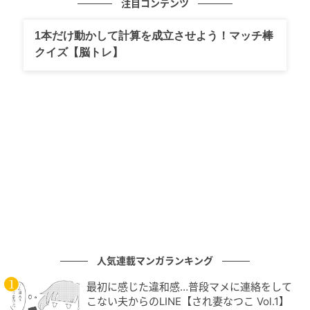
注目コンテンツ
するとお店の上の階にあるご自宅に招き入れて下さ
1本だけ動かして計算を成立させよう！マッチ棒
り、お夕食までもてなして下さったのです。
クイズ【脳トレ】
そして注射の時間が深夜にもかかわらず、姪御さんが
車で病院まで送って下さいました。
お饅頭屋さんは今はなく...
おかげ様で治療は成功し我が子を抱くことが出来まし
た。
しばらくしてお店に顔を見せに行った時は姪御さんも
いらっしゃって、和やかなひと時を過ごしました。
人気連載マンガランキング
残念なことにその後お店は無くなっています。店主の
最初に感じた違和感…普段マメに連絡をして
おじさんはお元気にされているといいのですが......。
こない夫からのLINE【され妻なつこ Vol.1】