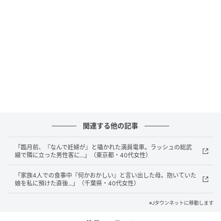
出来立てのお饅頭をいただいて姪御さんとお話しもし
ましたが、店主はなかなか戻ってみえませんでした。
やがて戻られて挨拶ができ、閉店時間も近づいたとこ
ろで再訪した訳を話すことになりました。
関連する他の記事
「臨月前、『なんで妊婦が』と囁かれた満員電車。ラッシュの総武
線で隣に立った男性客に...」（東京都・40代女性）
「家族4人での食事中『何かおかしい』と言い出した母。抱いていた
娘を私に預けた直後...」（千葉県・40代女性）
※Jタウンネットに移動します