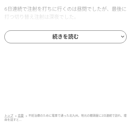
6日連続で注射を打ちに行くのは昼間でしたが、最後に
打つ切り替え注射は深夜でした。
昼から深夜までどこでどう過ごそうかと考え北九州の
続きを読む
知人に連絡をしてみたものの都合がつかず、駅の近く
にあるお饅頭屋さんを訪れました。
閉店時間が近付いて
そのお饅頭屋さんへは前日に初めて訪れ、出来立ての
お饅頭を店内でいただいてたお店でした。「美味しい
です」と言って店主と少し話もしてました。
なのでそのお店を再度訪ねてみたのですが店主は不在
トップ
恋愛
不妊治療のために電車で通った北九州。地元の饅頭屋に2日連続で訪れ、理
で姪御さんがお店にいらっしゃいました。
由を話すと...