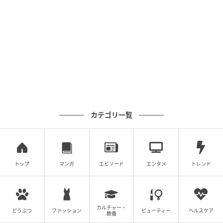
行こうとしたら、店の前で見知らぬオジサン
に怒鳴られて...
の記事をもっとみる
カテゴリ一覧
トップ
マンガ
エピソード
エンタメ
トレンド
カルチャー・
どうぶつ
ファッション
ビューティー
ヘルスケア
教養