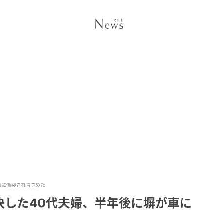
車に衝突され青ざめた
決した40代夫婦、半年後に塀が車に