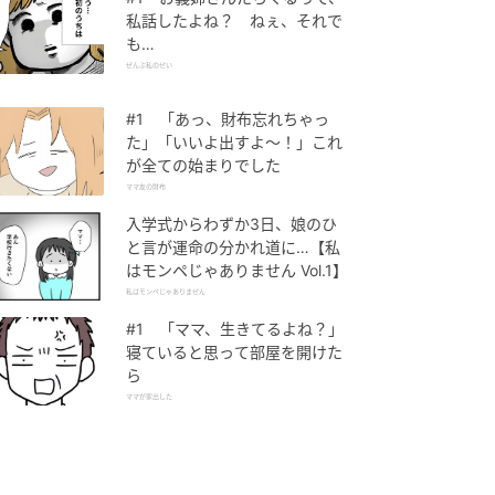
私話したよね？ ねぇ、それで
も…
ぜんぶ私のせい
#1 「あっ、財布忘れちゃっ
た」「いいよ出すよ〜！」これ
が全ての始まりでした
ママ友の財布
入学式からわずか3日、娘のひ
と言が運命の分かれ道に…【私
はモンペじゃありません Vol.1】
私はモンペじゃありません
#1 「ママ、生きてるよね？」
寝ていると思って部屋を開けた
ら
ママが家出した