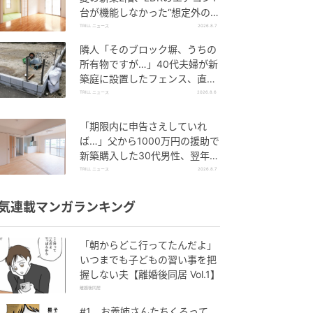
台が機能しなかった“想定外のワ
ケ”【一級建築士は見た】
TRILL ニュース
2026.8.7
隣人「そのブロック塀、うちの
所有物ですが…」40代夫婦が新
築庭に設置したフェンス、直後
に迫られた"顛末"
TRILL ニュース
2026.8.6
「期限内に申告さえしていれ
ば…」父から1000万円の援助で
新築購入した30代男性、翌年夏
に届いた“税務署からの通知”
TRILL ニュース
2026.8.7
気連載マンガランキング
「朝からどこ行ってたんだよ」
いつまでも子どもの習い事を把
握しない夫【離婚後同居 Vol.1】
離婚後同居
#1 お義姉さんたちくるって、