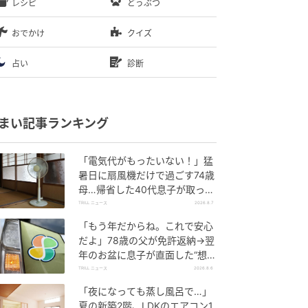
レシピ
どうぶつ
おでかけ
クイズ
占い
診断
まい記事ランキング
「電気代がもったいない！」猛
暑日に扇風機だけで過ごす74歳
母…帰省した40代息子が取っ
た“実家のエアコン”対策
TRILL ニュース
2026.8.7
「もう年だからね。これで安心
だよ」78歳の父が免許返納→翌
年のお盆に息子が直面した“想定
外の壁”
TRILL ニュース
2026.8.6
「夜になっても蒸し風呂で…」
夏の新築2階、LDKのエアコン1