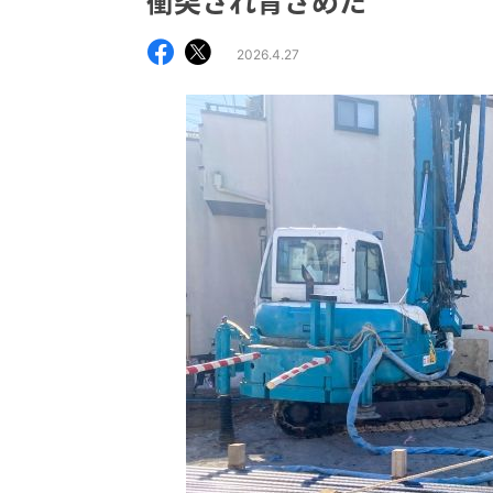
衝突され青ざめた
2026.4.27