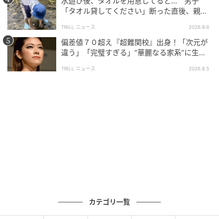
水遊び後、タオルを用意してると… 男子
「タオル貸してください」断った直後、親が
大声で放った一言に絶句
TRILL ニュース
2026.8.6
偏差値７０超え『超難関校』出身！「次元が
違う」「完璧すぎる」“華麗なる家系”に生ま
れた【規格外の逸材】
TRILL ニュース
2026.8.5
カテゴリ一覧