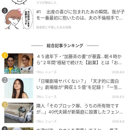
ママが家出した
#1 出産の喜びに包まれたあの瞬間。我が子
を一番最初に抱いたのは、夫の不倫相手でし
た。
助産師と不倫した夫の末路
総合記事ランキング
４５歳年下・“加藤茶の妻”が暴露…朝４時か
ら“２年間”極秘で続けた【副業】とは「お金
を稼ぐのって大変」
TRILL ニュース
2026.8.6
「日曜劇場ヤバくない？」「天才的に面白
い」劇場版が“興収１５億”を記録！「一生言
い続ける」放送後も続く“切望の声”
TRILL ニュース
2026.8.5
隣人「そのブロック塀、うちの所有物です
が…」40代夫婦が新築庭に設置したフェン
ス、直後に迫られた"顛末"
TRILL ニュース
2026.8.6