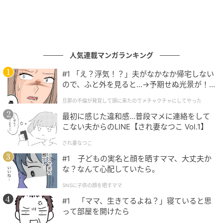
人気連載マンガランキング
#1 「え？浮気！？」夫がなかなか帰宅しない
ので、ふと外を見ると…→予期せぬ光景が！
｜旦那の不倫が発覚して頭に来たのでメチャ
旦那の不倫が発覚して頭に来たのでメチャクチャにしてやった
クチャにしてやった
最初に感じた違和感…普段マメに連絡をして
こない夫からのLINE【され妻なつこ Vol.1】
され妻なつこ
#1 子どもの実名と顔を晒すママ、大丈夫か
な？なんて心配していたら。
SNSに子供の顔を晒すママ
#1 「ママ、生きてるよね？」寝ていると思
って部屋を開けたら