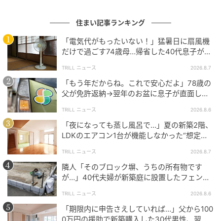
補助錠の設置
住まい記事ランキング
チャイルドロックの設置
窓付近の家具移動
「電気代がもったいない！」猛暑日に扇風機
だけで過ごす74歳母…帰省した40代息子が取
ベランダの収納ボックス撤去
った“実家のエアコン”対策
踏み台になりそうな物の排除
TRILL ニュース
2026.8.7
「もう年だからね。これで安心だよ」78歳の
できる限りの対策を行ったそうです。
父が免許返納→翌年のお盆に息子が直面し
た“想定外の壁”
TRILL ニュース
2026.8.6
しかし、不安は簡単には消えませんでした。テレビや
「夜になっても蒸し風呂で…」夏の新築2階、
インターネットでマンションの転落事故が報じられる
LDKのエアコン1台が機能しなかった“想定外
たびに「もし我が家だったら…」という思いが頭をよ
のワケ”【一級建築士は見た】
ぎるようになったのです。
TRILL ニュース
2026.8.7
隣人「そのブロック塀、うちの所有物です
実際、消費者庁も住宅の窓やベランダからの子どもの
が…」40代夫婦が新築庭に設置したフェン
ス、直後に迫られた"顛末"
転落事故について繰り返し注意喚起を行っています。
TRILL ニュース
2026.8.6
事故の多くは、保護者が少し目を離した隙や、子ども
「期限内に申告さえしていれば…」父から100
が椅子や収納ボックスなどを足場にしたことで発生し
0万円の援助で新築購入した30代男性、翌年