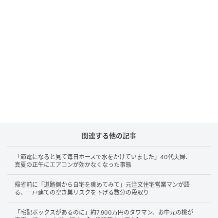
これは、数年前に市内のタワーマンションを購入した
Aさんご夫妻の話です。当時、ご夫妻には0歳のお子さ
まがいました。
購入の決め手になったのは、共働き世帯にとって魅力
的な住環境だったことです。
駅直結に近い利便性
キッズルーム
ゲストルーム
関連する他の記事
24時間ゴミ出し可能
高層階からの眺望
「節電になると見て毎日ホースで水をかけていました」40代夫婦、
真夏の正午にエアコンが効かなくなった事態
特に奥様はリビングから見える景色を気に入り「毎日
帰省前に「道路側から自宅を眺めてみて」元注文住宅営業マンが語
この景色を見ながら子育てできるなんて最高ですね」
る、一戸建ての空き巣リスクを下げる数分の段取り
と笑顔で話されていました。
「宅配ボックスがあるのに」約7,900万円のタワマン、お中元の桃が