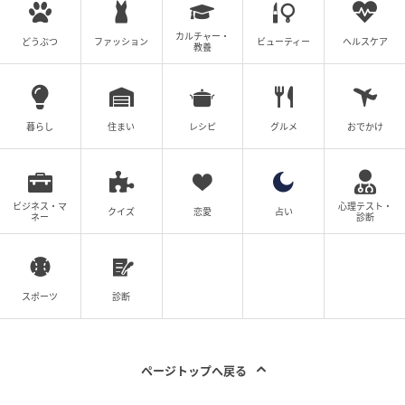
カルチャー・
どうぶつ
ファッション
ビューティー
ヘルスケア
購入から6年後、低層マンションへの住み替え
教養
を決断
転機となったのは、お子さまの小学校入学を控えた頃
暮らし
住まい
レシピ
グルメ
おでかけ
でした。お子さまの行動範囲はさらに広がり、一人で
過ごす時間も少しずつ増えていきます。
ビジネス・マ
心理テスト・
そのたびにご夫妻は「本当にこのまま高層階で暮らし
クイズ
恋愛
占い
ネー
診断
続けて大丈夫だろうか」と考えるようになったそうで
す。何度も話し合いを重ねた結果、ご夫妻は住み替え
を決断しました。
スポーツ
診断
購入から約6年。売却時には仲介手数料や各種費用も発
生します。住宅ローンの返済状況や当時の市場環境も
ページトップへ戻る
あり、大きな利益が出る売却にはならなかったそうで
す。