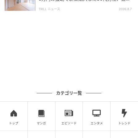
ています。
夏に届いた“税務署からの通知”
TRILL ニュース
2026.8.7
Aさんご夫妻も「今までできなかったことが、翌月に
はできるようになっている。子どもの成長が早すぎて
対策が追いつかない感覚でした」と振り返っていまし
た。
眺望に魅力を感じて購入したはずの住まいでしたが、
次第に窓やベランダを見るたびに緊張するようになり
ます。
やがて景色を楽しむ時間よりも、窓の鍵や家具の位置
カテゴリ一覧
を確認する時間の方が長くなっていったそうです。
参考：
窓やベランダからの子どもの転落事故に御注意
ください!ー網戸に補助錠を付ける、ベランダに台にな
トップ
マンガ
エピソード
エンタメ
トレンド
る物を置かないなどの対策を
（消費者庁）