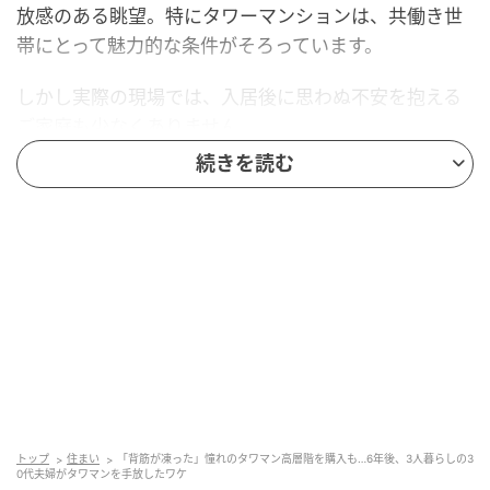
放感のある眺望。特にタワーマンションは、共働き世
帯にとって魅力的な条件がそろっています。
しかし実際の現場では、入居後に思わぬ不安を抱える
ご家庭も少なくありません。
続きを読む
今日ご紹介するのは、利便性と資産価値を重視してタ
ワーマンション高層階を購入した30代ご夫妻の体験談
です。理想の子育て環境だと思っていた住まいでした
が、お子さまの成長とともに状況は一変します。
眺望に憧れて購入したはずなのに、やがてベランダを
見るたびに不安を感じるように...。高層階ならではの
子育ての誤算についてお話しします。
理想の子育て環境だと思って購入したタワー
トップ
住まい
「背筋が凍った」憧れのタワマン高層階を購入も…6年後、3人暮らしの3
マンション
0代夫婦がタワマンを手放したワケ