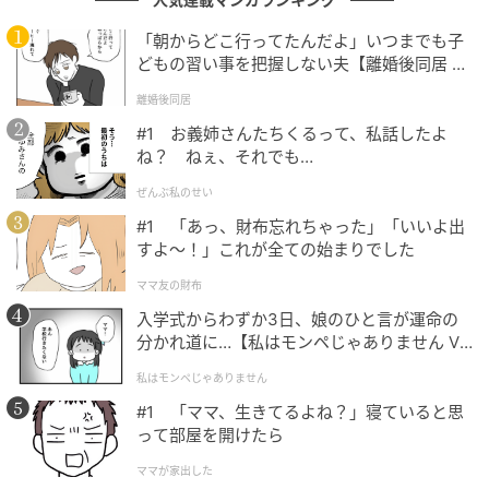
ランダへ出たがることも増え、柵の近くまで寄ろうと
「朝からどこ行ってたんだよ」いつまでも子
する場面もあったそうです。
どもの習い事を把握しない夫【離婚後同居 Vo
l.1】
もちろん常に保護者が見守っていました。それでも
離婚後同居
「次は何をするか分からない」という恐怖が消えませ
#1 お義姉さんたちくるって、私話したよ
んでした。
ね？ ねぇ、それでも…
ぜんぶ私のせい
子どもは大人が思いもしない行動を突然取ります。Aさ
#1 「あっ、財布忘れちゃった」「いいよ出
んは「今まで魅力だった高さが、急に怖く感じるよう
すよ〜！」これが全ての始まりでした
になりました」と話していました。
ママ友の財布
入学式からわずか3日、娘のひと言が運命の
分かれ道に…【私はモンペじゃありません Vo
転落事故のニュースを見るたびに不安が大き
l.1】
くなった
私はモンペじゃありません
#1 「ママ、生きてるよね？」寝ていると思
って部屋を開けたら
危機感を抱いたご夫妻は、すぐに転落防止対策に取り
組みました。
ママが家出した