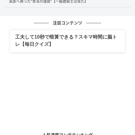
実家へ帰った“本当の理由”【一級建築士は見た】
当時、お子さまはまだ乳児でした。ご夫妻も私も、高
層階ならではの子育ての悩みを想像していませんでし
た。
注目コンテンツ
工夫して10秒で暗算できる？スキマ時間に脳ト
2歳を過ぎた頃から始まった想定外の行動
レ【毎日クイズ】
状況が変わったのは、お子さまが2歳を過ぎた頃だった
そうです。子どもの成長は想像以上に早く、自分で椅
子を運べるようになりました。
ある日、奥様が家事をしていると、お子さまがダイニ
ングチェアを窓際まで動かして外を見ていたそうで
す。その光景を見た瞬間、背筋が凍ったといいます。
さらに成長するにつれ「高いところから見たい」「外
を見たい」という好奇心も強くなっていきました。ベ
人気連載マンガランキング