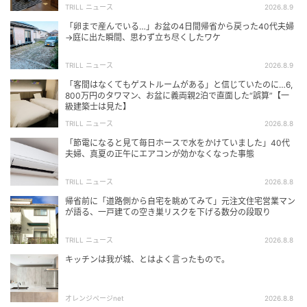
TRILL ニュース
2026.8.9
「卵まで産んでいる…」お盆の4日間帰省から戻った40代夫婦
→庭に出た瞬間、思わず立ち尽くしたワケ
TRILL ニュース
2026.8.9
「客間はなくてもゲストルームがある」と信じていたのに…6,
800万円のタワマン、お盆に義両親2泊で直面した“誤算”【一
級建築士は見た】
TRILL ニュース
2026.8.8
「節電になると見て毎日ホースで水をかけていました」40代
夫婦、真夏の正午にエアコンが効かなくなった事態
TRILL ニュース
2026.8.8
帰省前に「道路側から自宅を眺めてみて」元注文住宅営業マン
が語る、一戸建ての空き巣リスクを下げる数分の段取り
TRILL ニュース
2026.8.8
キッチンは我が城、とはよく言ったもので。
オレンジページnet
2026.8.8