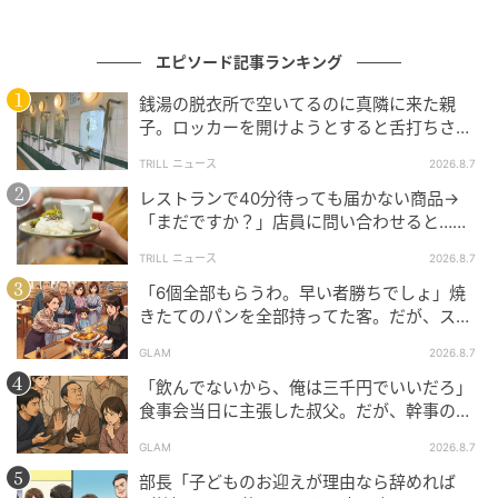
エピソード記事ランキング
銭湯の脱衣所で空いてるのに真隣に来た親
子。ロッカーを開けようとすると舌打ちさ
れ…→直後、娘の放った“純粋な一言”に「心の
TRILL ニュース
2026.8.7
中で拍手」
レストランで40分待っても届かない商品→
「まだですか？」店員に問い合わせると…そ
の後、“理不尽な対応”に「二度と行っていま
TRILL ニュース
2026.8.7
せん」
「6個全部もらうわ。早い者勝ちでしょ」焼
きたてのパンを全部持ってた客。だが、スタ
ッフの一言で状況が一変
GLAM
2026.8.7
「飲んでないから、俺は三千円でいいだろ」
食事会当日に主張した叔父。だが、幹事のい
とこが告げた一言とは
GLAM
2026.8.7
部長「子どものお迎えが理由なら辞めれば