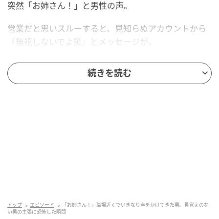
突然「お姉さん！」と男性の声。
営業だと思いスルーすると、見知らぬアカウントから
『無視しないでよ笑』とメッセージが。
驚いて見渡すと、先ほどの男性が近づいてきました。
続きを読む
「お姉さん、〇〇でよく飲んでた人でしょ？」
血の気が引きました。「〇〇」は私の行きつけです
が、電車で30分も離れた場所です。
「この後、ご飯食べようよ」
強引に誘ってくる彼。強めに断っても全く引き下がり
ません。
これ以上は危険だと感じ、「ごちそうしてくれるな
トップ
エピソード
「お姉さん！」職場近くでいきなり声をかけてきた男。見覚えのな
い男の主張に恐怖した瞬間