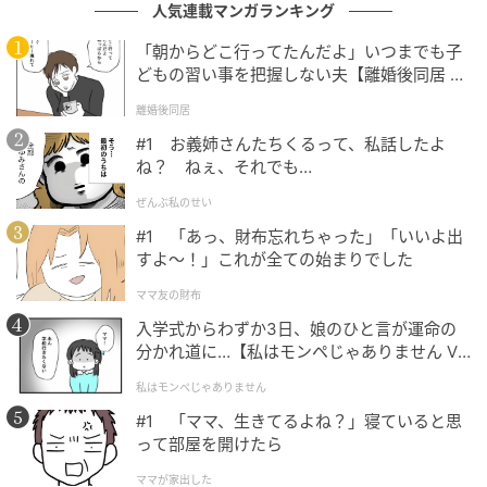
と反省もしました。
人気連載マンガランキング
「朝からどこ行ってたんだよ」いつまでも子
どもの習い事を把握しない夫【離婚後同居 Vo
l.1】
※GLAMが独自に実施したアンケートで集めた、30
離婚後同居
代・女性読者様の体験談をもとに記事化しています
#1 お義姉さんたちくるって、私話したよ
ね？ ねぇ、それでも…
※本コンテンツ内の画像は、生成AIを利用して作成し
ぜんぶ私のせい
ています。
#1 「あっ、財布忘れちゃった」「いいよ出
すよ〜！」これが全ての始まりでした
元記事で読む
ママ友の財布
次の記事
入学式からわずか3日、娘のひと言が運命の
分かれ道に…【私はモンペじゃありません Vo
「分別違反、お宅のゴミでしょ？」ゴミ袋を
l.1】
家まで持ってきた女性。だが、私が誤解を解
私はモンペじゃありません
いた証拠で立場が一変
#1 「ママ、生きてるよね？」寝ていると思
って部屋を開けたら
の記事をもっとみる
ママが家出した