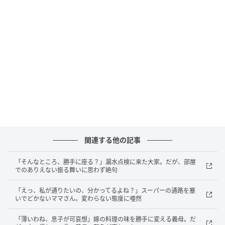
ら」と、自分の知る店へ誘導しました。
行きつけの店で下した痛快な制裁
食事後、このまま終わらせるのは怖いと決意。
「この後、〇〇に行きませんか？」と提案すると、
「用事が終わった後なら」と彼。
「先に行って待ってますね」と約束し、逃げるように
〇〇へ向かいました。
関連する他の記事
「ママ！今こんなことがあって！」
「そんなところ、勝手に座る？」漏水点検に来た大家。だが、部屋
でのありえない振る舞いに思わず絶句
入店するなり事の顛末を伝えると、ママは「それは大
「えっ、私が通りたいの、分かってるよね？」スーパーの通路を塞
変。私がしっかり怒ってあげる」と言ってくれまし
いでどかないママさん。変わらない態度に唖然
た。
「薄いわね、息子が可哀想」嫁の料理の味を勝手に変える義母。だ