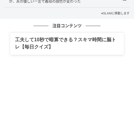
が、夫の優しい一言で義母の顔色が変わった
その後、男性が上機嫌で入店してきました。
※GLAMに移動します
待ち構えていたママと常連客たちが、一斉に彼を問い
詰めます。
注目コンテンツ
非常識な行動を猛烈に非難され、彼は逃げ帰っていき
工夫して10秒で暗算できる？スキマ時間に脳ト
レ【毎日クイズ】
ました。
当然、彼はその店を出禁に。
もともと他店でも素行が怪しかったらしく、この一件
が広まり界隈の店からも一斉に出禁になったそうで
す。
その後私は引っ越しましたが、あの日私に連絡してこ
なければ、彼もまだ楽しく飲めていたのでしょう。
ただ、同時に不用意に連絡先を交換するのはやめよう