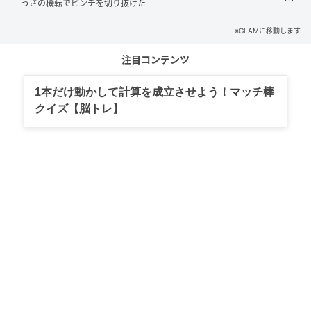
っさの機転でピンチを切り抜けた
その温かいフォローの言葉に、どれほど救われたこと
※GLAMに移動します
でしょう。
注目コンテンツ
私も思わず、涙ぐみながら返信を打ちました。
1本だけ動かして計算を成立させよう！マッチ棒
「ありがとうございます。いつもごめんなさい。本当
クイズ【脳トレ】
に助かります！」
気まずい空気を和ませてくれた彼女たちの思いやり。
後日、誤爆した本人からは平謝りの個別メッセージが
届きました。
便利なツールですが、思わぬところで本音が見える怖
さと、人の優しさに触れた出来事です。