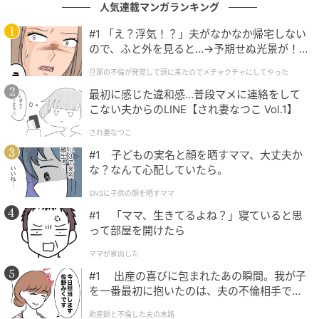
人気連載マンガランキング
※GLAMが独自に実施したアンケートで集めた、40
代・女性読者様の体験談をもとに記事化しています
#1 「え？浮気！？」夫がなかなか帰宅しない
ので、ふと外を見ると…→予期せぬ光景が！
※本コンテンツ内の画像は、生成AIを利用して作成し
｜旦那の不倫が発覚して頭に来たのでメチャ
旦那の不倫が発覚して頭に来たのでメチャクチャにしてやった
クチャにしてやった
ています。
最初に感じた違和感…普段マメに連絡をして
こない夫からのLINE【され妻なつこ Vol.1】
元記事で読む
され妻なつこ
次の記事
#1 子どもの実名と顔を晒すママ、大丈夫か
な？なんて心配していたら。
「神経質なんじゃないですか」騒音を注意し
たら逆ギレした上の階の住人。半年分の記録
SNSに子供の顔を晒すママ
が動かした結末
#1 「ママ、生きてるよね？」寝ていると思
って部屋を開けたら
の記事をもっとみる
ママが家出した
#1 出産の喜びに包まれたあの瞬間。我が子
を一番最初に抱いたのは、夫の不倫相手でし
た。
助産師と不倫した夫の末路