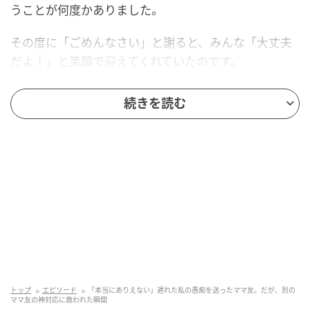
うことが何度かありました。
その度に「ごめんなさい」と謝ると、みんな「大丈夫
だよ！」と笑顔で迎えてくれていたのです。
しかし、ある日のグループトークで突然トラブルが起
続きを読む
きました。
いつものように私が遅れる連絡を入れた後、グループ
トークにママ友からメッセージが届いたのです。
「また遅れてくるらしい。毎回だよね。本当にありえ
ない」
あきらかに私のことを言っていると気づき、顔からサ
ッと血の気が引きました。
トップ
エピソード
「本当にありえない」遅れた私の愚痴を送ったママ友。だが、別の
どうやら、別の仲良しグループに送るつもりの愚痴
ママ友の神対応に救われた瞬間