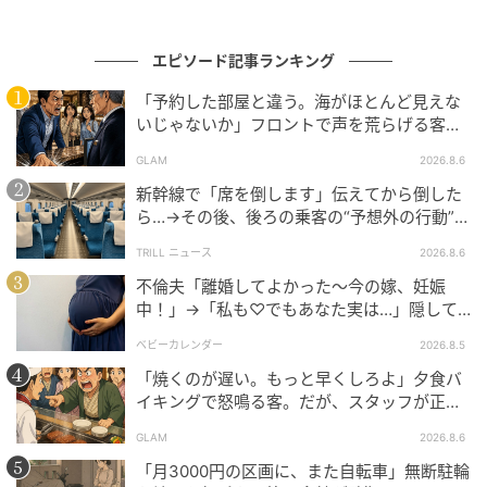
エピソード記事ランキング
「予約した部屋と違う。海がほとんど見えな
いじゃないか」フロントで声を荒らげる客。
だが、支配人が予約記録を示した結果
GLAM
2026.8.6
新幹線で「席を倒します」伝えてから倒した
ら…→その後、後ろの乗客の“予想外の行動”に
「不快ですぐに立ち去りました」
TRILL ニュース
2026.8.6
不倫夫「離婚してよかった〜今の嫁、妊娠
中！」→「私も♡でもあなた実は…」隠して
いた事実を暴露した結果
ベビーカレンダー
2026.8.5
「焼くのが遅い。もっと早くしろよ」夕食バ
イキングで怒鳴る客。だが、スタッフが正論
を並べた結果
GLAM
2026.8.6
「月3000円の区画に、また自転車」無断駐輪