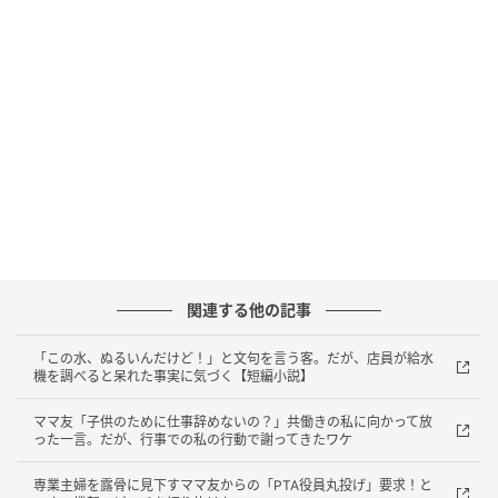
を、誤爆してしまった様子。
凍りつく画面と、救世主の登場
数分後、ハッとしたのかそのメッセージは「送信取り
消し」されました。
しかし、一度見てしまった悪意は心に重くのしかか
り、スマホを開くことすら苦痛に。
その重苦しい空気を打ち破ったのは、別のママ友から
関連する他の記事
のメッセージでした。
「この水、ぬるいんだけど！」と文句を言う客。だが、店員が給水
機を調べると呆れた事実に気づく【短編小説】
「みんな忙しいし、それぞれの事情があるから気にし
なくていいと思うよ！」
ママ友「子供のために仕事辞めないの？」共働きの私に向かって放
った一言。だが、行事での私の行動で謝ってきたワケ
「そうそう、お互い様だから無理せずいこうねー！」
専業主婦を露骨に見下すママ友からの「PTA役員丸投げ」要求！と