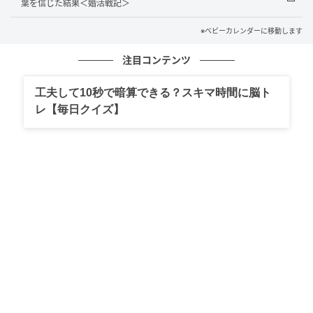
葉を信じた結果＜婚活戦記＞
次の日の夜も証拠を集めるべく、夫が寝てからLINEア
ルバムを見ることに。そこには、夫と後輩の仲睦まじ
※ベビーカレンダーに移動します
い姿があったようで、さすがにそれを見た友人は気持
注目コンテンツ
ちが爆発……！
工夫して10秒で暗算できる？スキマ時間に脳ト
「おい！ 起きろよ！ なんだよこの写真は！」
と、夫に
レ【毎日クイズ】
枕を投げつけたたき起こします。夫は尋常ではない妻
の様子に「え？ 何？ どうした？」と状況がつかめませ
ん。
「とぼけんなよ。スマホ見たから全部知ってんだ
よ」
。友人は怒りが抑えきれず、部屋中のものを夫に
投げつけ、部屋はぐちゃぐちゃ。コップをたたきつけ
「バカにするな！」と泣きわめきながら飾ってあった
結婚式の写真までビリビリに破ったのです。
普段とは違う友人を見た夫は「どうしよう……。待っ