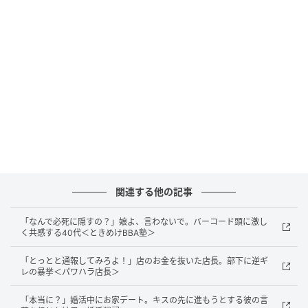
で、驚がくの事実を知ることに……！ そこには、
「先
輩がいるから仕事を頑張れます。もう会いたい！」
と
あったそう。相手は例の後輩でした。「とりあえず証
拠！」と友人は自分のスマホにLINEのトーク履歴を送
信しました。
改めてトーク履歴を全部見たところ、後輩が先に夫に
好意を持ち、既婚者だからとうまくかわしていた夫
も、次第に後輩のことが気になっていった様子。
「離婚するまでもう少し待ってて」「早く一緒に住み
関連する他の記事
たいです」
といったやりとりもあり、
「私、不倫され
「なんで必死に隠すの？」娘よ、言わないで。バーコード頭に激し
てるの？ 夫は離婚したいんだ……」
と、悲しみと怒り
く共感する40代＜ときめけBBA塾＞
で友人の心は崩壊寸前でした。
「とっとと通報してみろよ！」店のお金を抜いた店長。部下に逆ギ
レの暴挙＜パワハラ店長＞
穏やかな妻が豹変！
「本当に？」婚活中にお家デート。キスの先に進もうとする彼の言