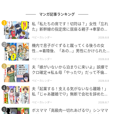
いるのに後輩に好きって言われて調子に乗った。絶対
許してもらえないと思うけど、俺のことを気が済むま
で責めていいよ」と言う夫。それを聞いた友人は、
マンガ記事ランキング
「もう二度と不倫なんかするな！」
とたまりにたまっ
私「私たちの席です！切符は？」女性「忘れ
た怒りを全力でぶつけたそうです。
た」新幹線の指定席に居座る親子→車掌の注
意に移動…直後、ゾッとする発言
ベビーカレンダー
2026.8.8
◇◇◇◇◇
機内で息子がぐずると蹴ってくる後ろの女
性…⇒着陸後、「あの…」男性にかけられた驚
友人夫婦は話し合いを重ねて離婚はせずに、関係修復
きの言葉とは
を頑張っています。不倫のフラッシュバックには、夫
ベビーカレンダー
2026.8.8
もきちんと向き合ってくれているそう。今は、どれだ
夫「嫁がいないから泊まりに来いよ」誤爆で
け傷ついても離婚せずに前を向くと決めた友人をサポ
クロ確定⇒私＆母「やった♡」だって不倫相
手の正体は！
ートしたいと思っています。
ベビーカレンダー
2026.8.8
夫「起業する！支える気がないなら離婚！」
著者：山﨑 みさ・30代女性／ライター。産後の物忘れ
私「じゃあ離婚で♡」無断で会社を辞めた元
の悪化に悩む、2018年生まれの男の子と2022年生ま
夫、お先真っ暗！
ベビーカレンダー
2026.8.7
れの女の子のママ。趣味は甘い物を食べること、緩く
ボスママ「高級肉一切れあげる♡」シンママ
宅トレをすること。