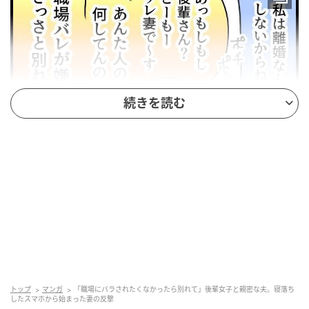
続きを読む
ベビーカレンダー
36歳の友人は、レスとは無縁の仲良し夫婦。結婚5年
目の4月、友人の夫は女性新入社員のメンターとしてサ
ポートすることになったそうです。普段から友人に何
でも話してくれる夫は、その後輩の話も普通にしてく
れていました。
トップ
マンガ
「職場にバラされたくなかったら別れて」後輩女子と親密な夫。寝落ち
したスマホから始まった妻の反撃
しかしある日、夫が寝落ちしたLINEの画面を見たこと