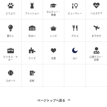
私は実家に滞在している際、想定外の大雪で帰ること
が難しくなりました。夫に電話してその旨を伝える
カルチャー・
どうぶつ
ファッション
ビューティー
ヘルスケア
と、妙に上機嫌だったのです。
教養
何かおかしいと思い、数時間後にもう一度電話しまし
た。すると、なんだか物音がするのです。カチャカチ
暮らし
住まい
レシピ
グルメ
おでかけ
ャという食器の音や、野菜を刻む音。夫に聞くと、
「友だちが来ている
」と言うのです。
雪は明け方には止んでいて、昼にはバスが動きまし
ビジネス・マ
心理テスト・
クイズ
恋愛
占い
ネー
診断
た。早く安心したくて、私は急いで帰りました。
あからさまな証拠の数々
スポーツ
診断
玄関を開けた瞬間、微かに香水の香りがしました。部
屋に入ると、テーブルにはホットプレートと空の食
ページトップへ戻る
器。
食器には、口紅がベッタリ。お風呂場には明らか