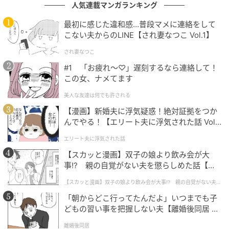
て……」と言い訳を考えている様子。
人気連載マンガランキング
最初に感じた違和感…普段マメに連絡をして
「何が待ってだよ。言っとくけど私は離婚しないか
こない夫からのLINE【され妻なつこ Vol.1】
ら」
され妻なつこ
友人は夫のスマホを奪い、後輩に電話をかけたので
#1 「お疲れ〜♡」遅刻するなら連絡して！
この女、ナメてます
す。
美人な友達は何でも許される
【漫画】新婚夫に浮気疑惑！絶対証拠をつか
夫に怒りの鉄槌を
んでやる！【エリート夫に浮気された話 Vol.
1】
「残念でした、A（夫）の妻です。ねぇ、人の夫に何し
エリート夫に浮気された話
てんの？ 職場にバラされたくなかったらさっさと別れ
【スカッと漫画】双子の娘より飲み会が大
て！」
と言い放ったそう。夫はただぼうぜんとしてい
事!? 親の自覚がない夫を懲らしめた話【第1
話】
ました。
【スカッと漫画】双子の娘より飲み会が大事!? 親の自覚がない夫を
懲らしめた話
「朝からどこ行ってたんだよ」いつまでも子
電話を切り「あの女はもう関わらないって。で、あな
どもの習い事を把握しない夫【離婚後同居 Vo
たはどうするの？」と聞くと、「本当にごめん。妻が
l.1】
離婚後同居