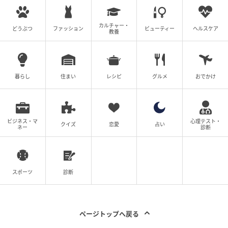
せん。法的な手続きを覆す気力さえ、今の彼には残っ
ていないはずです。
カルチャー・
どうぶつ
ファッション
ビューティー
ヘルスケア
教養
結局、私が途中まで引き受けていた義母に関する諸々
の手続きは、すべて夫が一人で背負うことになりまし
た。私に丸投げしていたツケが回り、相当な苦労を強
暮らし
住まい
レシピ
グルメ
おでかけ
いられたようです。
再婚の申し出
ビジネス・マ
心理テスト・
クイズ
恋愛
占い
ネー
診断
離婚から10カ月が経ったころ、元夫から連絡が届きま
した。「色々と水に流してやるから、戻ってきてもい
いぞ」という上から目線の言葉から始まるメッセージ
スポーツ
診断
です。
その後かかってきた電話で話を聞くと、家のことをす
ページトップへ戻る
べて自分でやることに疲れ果てている様子が手に取る