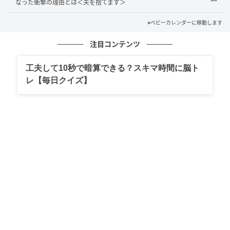
なった衝撃の理由とは＜夫を捨てます＞
しかし義母が私に言いつける内容は理不尽なものばか
※ベビーカレンダーに移動します
り。1時間以内に家中の掃除と庭の草刈りを終わらせる
ようにと命じられたこともあれば、家具を動かして模
注目コンテンツ
様替えをしろと言われることもありました。どれも一
工夫して10秒で暗算できる？スキマ時間に脳ト
人では到底こなせない内容です。
レ【毎日クイズ】
中には危険を感じる用事もあり丁重にお断りすると、
夫は姑に逆らうなと怒鳴り散らしました。そしてある
日、テーブルの上に1枚の紙が置かれていたのです。そ
れは夫が署名した離婚届でした。
「出したければ出せ。いつでも俺たちの関係は終わら
せることができる。毎日それを見て思い出せ」そう言
い放った夫の表情を、今でも忘れることができませ
ん。