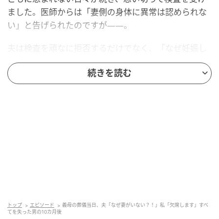
ました。医師からは「妻側の身体に異常は認められな
い」と告げられたのですが——。
夫は検査を頑なに拒否するだけでなく、「なぜ妊娠し
ないんだ！」と不機嫌になるばかり。不妊治療を提案
続きを読む
しても「余計な金がかかる」と怒鳴り、義母に申し訳
が立たないと言い続けました。
不安から出た言葉なのかもしれませんが、八つ当たり
としか思えないその態度は、私にとって大きなショッ
クでした。
夫との不和
夫の言葉は、日を追うごとにひどくなっていきまし
トップ
エピソード
義母の葬儀当日、夫「なぜ妻がいない？！」私「欠席します」すべ
た。不妊治療の話が出るたびに、金のかかる女だと責
てを失った男の10カ月後