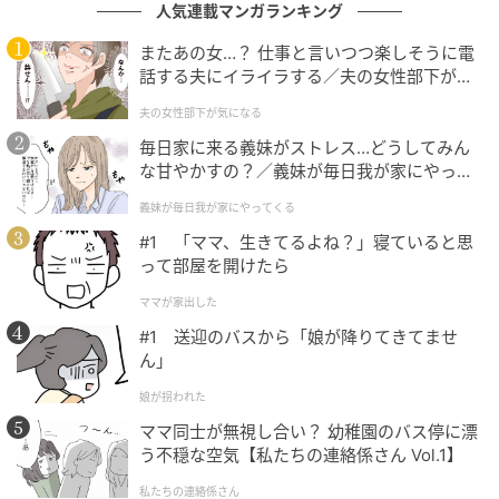
人気連載マンガランキング
義母の他界
またあの女…？ 仕事と言いつつ楽しそうに電
それから半年ほどが経ったある日、義母から草刈りに
話する夫にイライラする／夫の女性部下が気
になる（1）【夫婦の危機 まんが】
来いと連絡が入りました。急いで向かうと、義母が庭
夫の女性部下が気になる
に倒れていました。すぐに救急車を呼び病院に付き添
毎日家に来る義妹がストレス…どうしてみん
ったものの、そのまま帰らぬ人に……。
な甘やかすの？／義妹が毎日我が家にやって
くる（1）【義父母がシンドイんです！ まん
義妹が毎日我が家にやってくる
が】
#1 「ママ、生きてるよね？」寝ていると思
夫に電話をかけ、息を引き取ったことを伝えると「今
って部屋を開けたら
日はどうしても抜けられない会議があるんだ。俺が今
ママが家出した
から行ったところでどうにもならないだろ」と言い放
#1 送迎のバスから「娘が降りてきてませ
ちました。葬儀の準備はすべて私に任せる、わからな
ん」
ければネットで調べろと続け、電話を切ったのです。
娘が拐われた
義母が亡くなったその日、夫が病院へ来ることはあり
ママ同士が無視し合い？ 幼稚園のバス停に漂
ませんでした。私は一人で葬儀社への連絡から手続き
う不穏な空気【私たちの連絡係さん Vol.1】
の一切を進めたのです。
私たちの連絡係さん