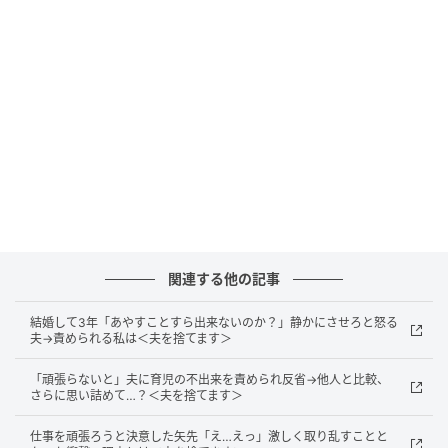
め、妻として失格だという言葉を繰り返します。
それでもなんとか説得し、不妊治療を始めることがで
きました。しかし夫は、治療にかかる費用は生活費か
ら差し引くと言って聞きません。私の服代や化粧品代
まで削るよう命令しました。
持病のせいで余計な金がかかると言い、私が少しでも
意見すると嫁は夫に従えと主張する夫……。反論の余地
はほとんど残されていませんでした。
関連する他の記事
嫁いびり義母
結婚して3年「あやすことすら出来ないのか？」静かにさせろと怒る
夫→責められる私は＜夫を捨てます＞
その後、状況はさらに複雑になっていきました。夫は
子どもができない償いとして、義母に尽くすよう命じ
「頑張らないと」夫に育児の不出来を責められ反省→他人と比較、
さらに思い詰めて…？＜夫を捨てます＞
ます。私は、腰の具合が悪くなった義母のもとへ、仕
事終わりや休日に通うことが日課になりました。
仕事を頑張ろうと決意した矢先「え…えっ」激しく取り乱すことと