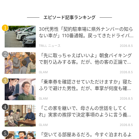
もし私が夫より先に死んだら、私も同じような扱いを
エピソード記事ランキング
受けるのでしょうか……。そう考えると、居ても立って
もいられなくなりました。
30代男性「契約駐車場に県外ナンバーの知ら
ない車が」110番通報。戻ってきたドライバー
私はすぐに役所の窓口に足を運びました。以前夫が署
の“言い分”に「口論になった」
TRILL ニュース
2026.8.5
名して私に渡した離婚届に、私の署名と証人のサイン
「先に取っちゃえばいいよ」朝食バイキング
を揃え、窓口の担当者に手渡したのです。受理の印を
で割り込みする客。だが、他の客の正論で状
確認したとき、長い間胸の中に澱んでいたものが、す
況が一変
GLAM
2026.8.5
っとほどけていく感覚がありました。
「乗車券を確認させていただけますか」寝た
ふりで避けた男性。だが、車掌が何度も確認
葬儀に妻不在
した結果
GLAM
2026.8.5
「この家を継いで、母さんの世話をしてく
数日後、義母の葬儀当日に夫から「なんで来ていない
れ」実家の挨拶で決定事項のように言う義
んだ！」と怒号のようなメッセージが届きました。私
父。だが、普段は反論しない夫が言ってくれ
GLAM
2026.8.5
た一言
はただ一言、「欠席します。私はもう独身ですから」
「空いてる部屋あるだろ。今すぐ泊まれるよ
とだけ返信。