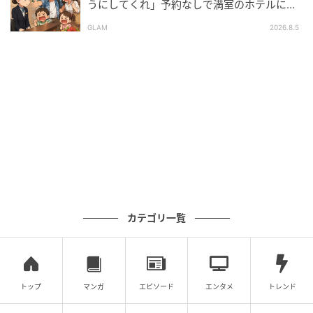
うにしてくれ」予約なしで満室のホテルに押
しかけた家族。だが、責任者の対応で状況が
慌ててかかってきた電話越しに、私は冷ややかに告げ
GLAM
2026.8.5
一変
ました。「あなたが用意して『いつでも出していい』
と言っていた離婚届を、提出しただけです」
離婚届を出した後も、私は最後の奉公のつもりで葬儀
の手配を淡々と進めていました。その傍らで自分の荷
物をまとめていましたが、夫は相変わらず私に無関
心。私が離婚届を出し、家を出る準備をしていたこと
など、彼にとっては寝耳に水だったのでしょう。
葬儀の進捗すら気にも留めず、こちらが必要な情報を
カテゴリ一覧
尋ねても返事すら寄越さない夫……。私から離婚を告げ
る機会もありませんでした。
電話を切る直前、彼は「脅しのつもりだった、考え直
トップ
マンガ
エピソード
エンタメ
トレンド
せ」と喚いていましたが、今さら応じるはずもありま