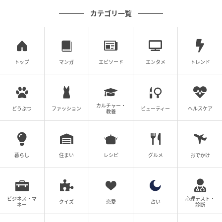
テレ東・新ドラマ【夫婦と16歳〜狂気の隣
カテゴリ一覧
人〜】次回のあらすじ、写真を公開！ 第1話の
ストーリー展開は？（ネタバレあり）
の記事をもっとみる
トップ
マンガ
エピソード
エンタメ
トレンド
カルチャー・
どうぶつ
ファッション
ビューティー
ヘルスケア
教養
暮らし
住まい
レシピ
グルメ
おでかけ
ビジネス・マ
心理テスト・
クイズ
恋愛
占い
ネー
診断