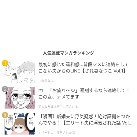
人気連載マンガランキング
最初に感じた違和感…普段マメに連絡をして
こない夫からのLINE【され妻なつこ Vol.1】
され妻なつこ
#1 「お疲れ〜♡」遅刻するなら連絡して！
この女、ナメてます
美人な友達は何でも許される
【漫画】新婚夫に浮気疑惑！絶対証拠をつか
んでやる！【エリート夫に浮気された話 Vol.
1】
エリート夫に浮気された話