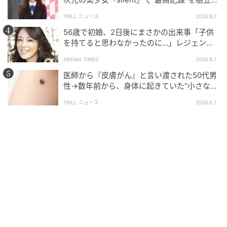
た「反則級」の【トップ女優】
TRILL ニュース
2026.8.7
56歳で初婚、2日後にまさかの出来事「子供
を持てると思わなかったのに…」レジェンド
美魔女が当時の心境を告白
ABEMA TIMES
2026.8.7
医師から『皮膚がん』と言い渡された50代男
性→数年前から、身体に起きていた“小さな異
変”に「あのとき受診していれば…」
TRILL ニュース
2026.8.7
ゆうゆうtime
元記事で読む
次の記事