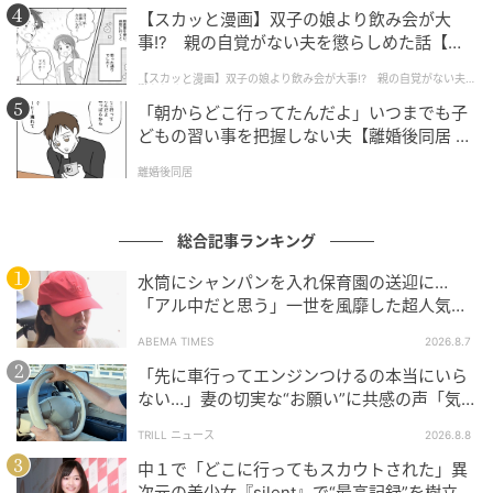
【スカッと漫画】双子の娘より飲み会が大
事!? 親の自覚がない夫を懲らしめた話【第1
話】
【スカッと漫画】双子の娘より飲み会が大事!? 親の自覚がない夫を
懲らしめた話
ゆうゆうtime
「朝からどこ行ってたんだよ」いつまでも子
どもの習い事を把握しない夫【離婚後同居 Vo
実は我が家は平和
l.1】
離婚後同居
総合記事ランキング
水筒にシャンパンを入れ保育園の送迎に…
「アル中だと思う」一世を風靡した超人気タ
レント、酒漬けだった日々を告白
ABEMA TIMES
2026.8.7
「先に車行ってエンジンつけるの本当にいら
ない…」妻の切実な“お願い”に共感の声「気
づかないんですよね…」
TRILL ニュース
2026.8.8
中１で「どこに行ってもスカウトされた」異
次元の美少女『silent』で“最高記録”を樹立し