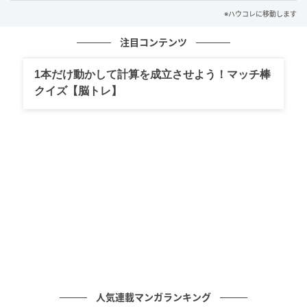
※ハウコレに移動します
返事が来るまで、ほかのことが手につきません。気に
注目コンテンツ
入らなかったと言われたら、と身構えながら、画面の
端の既読の表示を見つめていました。
1本だけ動かして計算を成立させよう！マッチ棒
クイズ【脳トレ】
そして...
返ってきたのは、思ってもみなかった事情でした。
「ごめん、出先でなくしてしまったんだ。すぐ同じも
のを買いに行ったけど、残っていたのがその色だけ
で」
気に入らなかったからでも、私の選んだ色を否定した
かったからでもありません。なくしてもなお同じもの
を探してくれたことのほうが、私にはずっと伝わって
人気連載マンガランキング
きました。色が変わっていた理由を、責めなくてよか