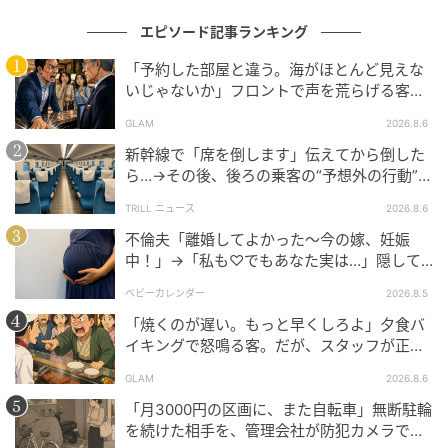
エピソード記事ランキング
「予約した部屋と違う。海がほとんど見えな
いじゃないか」フロントで声を荒らげる客。
だが、支配人が予約記録を示した結果
GLAM
2026.8.6
新幹線で「席を倒します」伝えてから倒した
ら…→その後、後ろの乗客の“予想外の行動”に
「不快ですぐに立ち去りました」
TRILL ニュース
2026.8.6
不倫夫「離婚してよかった〜今の嫁、妊娠
中！」→「私も♡でもあなた実は…」隠して
いた事実を暴露した結果
ベビーカレンダー
2026.8.5
「焼くのが遅い。もっと早くしろよ」夕食バ
イキングで怒鳴る客。だが、スタッフが正論
を並べた結果
GLAM
2026.8.6
「月3000円の区画に、また自転車」無断駐輪
を続けた相手を、管理会社が防犯カメラで特