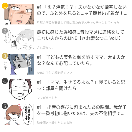
ったと思います。
#1 「え？浮気！？」夫がなかなか帰宅しない
ので、ふと外を見ると…→予期せぬ光景が！
（20代女性・会社員）
｜旦那の不倫が発覚して頭に来たのでメチャ
旦那の不倫が発覚して頭に来たのでメチャクチャにしてやった
クチャにしてやった
最初に感じた違和感…普段マメに連絡をして
本記事は、ハウコレ読者への独自アンケートに寄せら
こない夫からのLINE【され妻なつこ Vol.1】
れた実体験をもとに制作していますが、個人が特定さ
れないよう、一部設定を変更しています。
され妻なつこ
#1 子どもの実名と顔を晒すママ、大丈夫か
（ハウコレ編集部）
な？なんて心配していたら。
SNSに子供の顔を晒すママ
元記事で読む
#1 「ママ、生きてるよね？」寝ていると思
って部屋を開けたら
次の記事
ママが家出した
「文字だけじゃ気持ちは伝わらない」が口癖
#1 出産の喜びに包まれたあの瞬間。我が子
の彼に反論→翌日、スクロールが止まらない
を一番最初に抱いたのは、夫の不倫相手でし
長文が届いて
た。
助産師と不倫した夫の末路
の記事をもっとみる