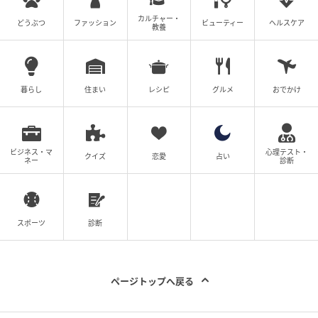
カルチャー・
どうぶつ
ファッション
ビューティー
ヘルスケア
教養
暮らし
住まい
レシピ
グルメ
おでかけ
ビジネス・マ
心理テスト・
クイズ
恋愛
占い
ネー
診断
スポーツ
診断
ページトップへ戻る