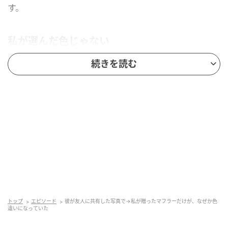
す。
私が選んだ色じゃない
写真には「今年ももらってばかりです。みんなありが
続きを読む
とう」と一言だけ添えられていました。
何度見返しても、編み目の模様は私が贈ったものと同
じです。違うのは、色だけでした。売り場でいくつも
の色を当てて、彼に似合うグレーを選んだのは、私自
身です。それなのに、写真の中のマフラーは、はっき
りと別の色をしています。同じ商品の、色違い。そう
気づいて、選んでいたときの時間が急に遠くなりまし
た。
トップ
エピソード
彼が友人に共有した写真で→私が贈ったマフラーだけが、なぜか色
違いになっていた
気に入らなかったのかな