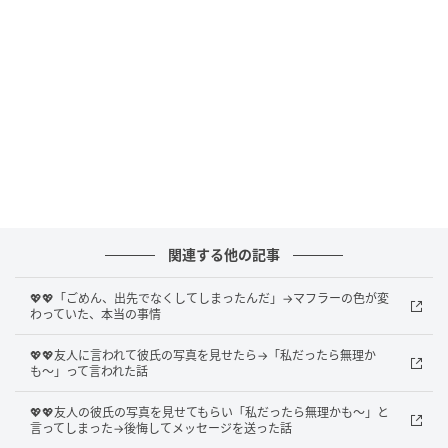
色を変えたということは、私の選んだものが好みでは
なかったのかもしれません。それとも、最初から付け
替えるつもりで受け取ったのか。考え始めると、悪い
ほうへばかり想像がふくらみます。
色を決めるのに、私はずいぶん長く売り場に立ってい
ました。彼の顔まで思い浮かべて選んだ色が、こんな
にあっさり置き換えられている。確かめたい気持ち
と、聞くのが怖い気持ちが、入力欄の前で行ったり来
関連する他の記事
たりしました。
💖💖「ごめん、出先でなくしてしまったんだ」→マフラーの色が変
わっていた、本当の事情
思いきって尋ねたこと
💖💖友人に言われて彼氏の写真を見せたら→「私だったら無理か
結局、責める口調にならないよう、用件だけを軽く送
も〜」って言われた話
ることにしました。
💖💖友人の彼氏の写真を見せてもらい「私だったら無理かも〜」と
言ってしまった→後悔してメッセージを送った話
「マフラー、色を変えたの？」