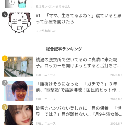
l.1】
私はモンペじゃありません
#1 「ママ、生きてるよね？」寝ていると思
って部屋を開けたら
ママが家出した
総合記事ランキング
銭湯の脱衣所で空いてるのに真隣に来た親
子。ロッカーを開けようとすると舌打ちさ
れ…→直後、娘の放った“純粋な一言”に「心の
TRILL ニュース
2026.8.7
中で拍手」
「腰抜けそうになった」「ガチで？」３年
前、“電撃婚”で話題沸騰！国民的ヒット作
『逃げ恥』で異彩放った【国宝級イケメン】
TRILL ニュース
2026.8.6
破壊力ハンパない美しさに「目の保養」「世
界一では？」目が離せない…『月9主演女優
（34歳）』“極上”美ショットがすごい
TRILL ニュース
2026.8.7