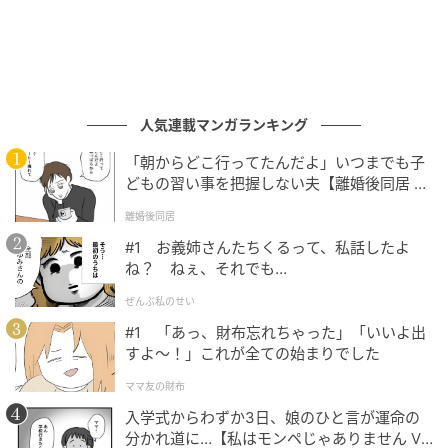
ゆうゆうtime
人気連載マンガランキング
「朝からどこ行ってたんだよ」いつまでも子
どもの習い事を把握しない夫【離婚後同居 Vo
l.1】
離婚後同居
#1 お義姉さんたちくるって、私話したよ
ね？ ねぇ、それでも…
ぜんぶ私のせい
#1 「あっ、財布忘れちゃった」「いいよ出
すよ〜！」これが全ての始まりでした
ママ友の財布
入学式からわずか3日、娘のひと言が運命の
ゆうゆうtime
分かれ道に…【私はモンペじゃありません Vo