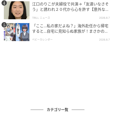
江口のりこが夫婦役で共演→「友達いなさそ
う」と誘われ２０代から心を許す【意外な親
友芸人】とは？
TRILL ニュース
2026.8.7
「ここ…私の家だよね？」海外赴任から帰宅
ゆうゆうtime
すると…自宅に見知らぬ家族が！まさかの真
相とは！？
ベビーカレンダー
2026.8.7
カテゴリ一覧