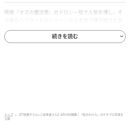
映画『オズの魔法使』のドロシー役で人気を博し、そ
の後もハリウッドのミュージカル大作で輝き続けた女
優、ジュディ・ガーランド。ほとんど知る人のない彼
女の専属代役兼付き人であったジュディ・シルバーマ
続きを読む
ンの目を通して、同じ“ジュディ”への愛憎と、彼女の目
を通す形でジュディ・ガーランドの数奇な人生を描い
たのが、『虹のかけら〜もうひとりのジュディ』。
2018年5月の初演時は、4日間の公演が即日完売。観ら
れなかったファンからの声に押され、19年には全国23
カ所のツアーを開催。さらに24年は全国ツアーととも
に、6月に音楽の殿堂、ニューヨーク・カーネギー・ワ
イル・リサイタルホールで公演を開催し、観客から喝
采を浴びました。
トップ
【戸田恵子さん×三谷幸喜さん】6月19日開幕！『虹のかけら』のゲネプロ写真を
公開
女優、声優と幅広いジャンルで活躍する実力派・戸田