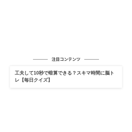
恵子さんと、戸田さんの実力、魅力をよく知る三谷幸
喜さんが構成・演出を担当。音楽監督およびピアノ演
奏は、三谷作品で音楽を担当してきた荻野清子さん、
振り付け・ステージングは本間憲一さん、ドラム演奏
はBUN Imaiさん、ベース演奏は鈴木陽子さんというメ
ンバーが再集結し、ジュディ・ガーランドが歌った
数々の名曲をバックに、戸田さんによる歌唱、芝居、
注目コンテンツ
語りと多彩な表現で物語を彩ります。
工夫して10秒で暗算できる？スキマ時間に脳ト
レ【毎日クイズ】