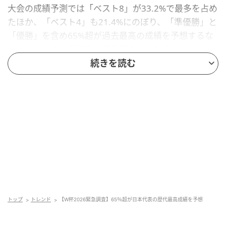
大会の成績予測では「ベスト8」が33.2%で最多を占め
たほか、「ベスト4」も21.4%にのぼり、「準優勝」と
「優勝」を含め65%超が過去最高の成績を予想するな
どファンの高い期待度が浮き彫りとなりました。
続きを読む
日本代表戦は46.3%が「生中継を観戦」と回
答
日本戦の観戦予定については、46.3%が「生中継を観
戦」と回答し、国民的関心の高さがうかがえます。ま
た、今大会から出場枠が48カ国に拡大したことへの認
知度は約半数（51.0%）でした。
久保選手がキーマンとして高い期待
トップ
トレンド
【W杯2026緊急調査】65％超が日本代表の歴代最高成績を予想
三笘薫選手や南野拓実選手がケガで不在となる中、日