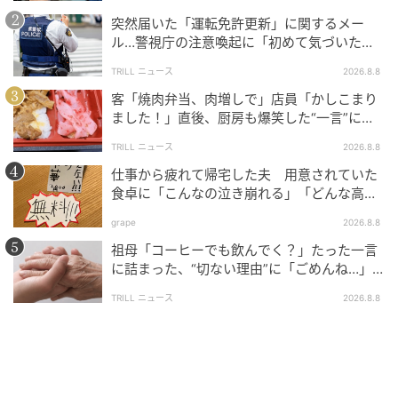
突然届いた「運転免許更新」に関するメー
ル…警視庁の注意喚起に「初めて気づいた」
「家族にも共有した」
TRILL ニュース
2026.8.8
客「焼肉弁当、肉増しで」店員「かしこまり
ました！」直後、厨房も爆笑した“一言”に
「笑い堪えるのに必死でした」＜注文ミス体
TRILL ニュース
2026.8.8
験談2選＞
仕事から疲れて帰宅した夫 用意されていた
食卓に「こんなの泣き崩れる」「どんな高級
料理より絶品」と反響
grape
2026.8.8
祖母「コーヒーでも飲んでく？」たった一言
に詰まった、“切ない理由”に「ごめんね…」
＜祖母エピソード2選＞
TRILL ニュース
2026.8.8