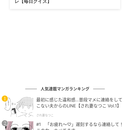
レ【毎日クイズ】
新曲『Missing』生披露に高まる期待
の記事をもっとみる
人気連載マンガランキング
最初に感じた違和感…普段マメに連絡をして
こない夫からのLINE【され妻なつこ Vol.1】
され妻なつこ
#1 「お疲れ〜♡」遅刻するなら連絡して！