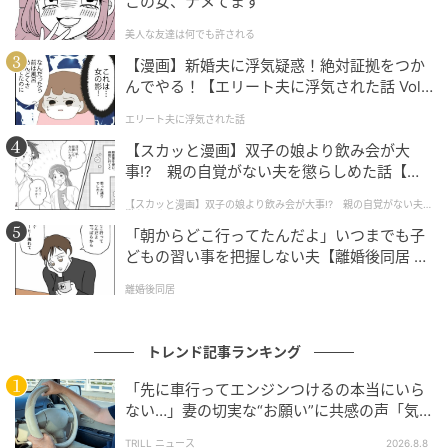
この女、ナメてます
美人な友達は何でも許される
【漫画】新婚夫に浮気疑惑！絶対証拠をつか
んでやる！【エリート夫に浮気された話 Vol.
1】
エリート夫に浮気された話
【スカッと漫画】双子の娘より飲み会が大
事!? 親の自覚がない夫を懲らしめた話【第1
話】
【スカッと漫画】双子の娘より飲み会が大事!? 親の自覚がない夫を
懲らしめた話
「朝からどこ行ってたんだよ」いつまでも子
どもの習い事を把握しない夫【離婚後同居 Vo
l.1】
離婚後同居
トレンド記事ランキング
「先に車行ってエンジンつけるの本当にいら
ない…」妻の切実な“お願い”に共感の声「気
づかないんですよね…」
TRILL ニュース
2026.8.8