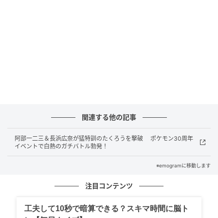
本のキーマンとして最も期待を集めたのは久保建英選
手（15.9%）でした。次いで堂安律選手（11.5%）、
上田綺世選手（7.9%）と続き、若き攻撃陣がチームを
牽引することへの信頼の厚さが際立つ結果となってい
ます。
注目の「優勝国予想」では、王国のブラジル
（17.4%）がトップ。そして、強豪スペイン（8.8%）
に次ぐ3位には、フランスと並んで日本が同率
関連する他の記事
（8.4%）で堂々のランクイン。躍進を続ける代表チー
ムへ、ファンからの力強いエールが数字に表れる結果
阿部一二三＆長浜広奈が猛特訓のたくろうを撃破 ポケモン30周年
となりました。
イベントで白熱のガチバトル勃発！
※emogramに移動します
元記事で読む
注目コンテンツ
次の記事
工夫して10秒で暗算できる？スキマ時間に脳ト
BE:FIRST『FNS歌謡祭 夏』出演決定 待望の