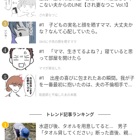
こない夫からのLINE【され妻なつこ Vol.1】
の記事をもっとみる
され妻なつこ
#1 子どもの実名と顔を晒すママ、大丈夫か
な？なんて心配していたら。
SNSに子供の顔を晒すママ
#1 「ママ、生きてるよね？」寝ていると思
って部屋を開けたら
ママが家出した
#1 出産の喜びに包まれたあの瞬間。我が子
を一番最初に抱いたのは、夫の不倫相手でし
た。
助産師と不倫した夫の末路
トレンド記事ランキング
水遊び後、タオルを用意してると… 男子
「タオル貸してください」断った直後、親が
大声で放った一言に絶句