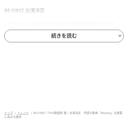
BE:FIRST 出演決定
🔗https://t.co/6rVQzxfEXe#FNS歌謡祭夏#BEFIRST
pic.twitter.com/wjAUbvdXUk
続きを読む
— BE:FIRST (@BEFIRSTofficial) June 10, 2026
SNSの反応
■「絶対リアタイする！」夏の大型特番出演に歓喜と
祝福の嵐：
夏の恒例番組への出演決定に対し、「本当
におめでとう！」「テレビの前で全力待機します」と
いった喜びに満ちた祝福コメントが多数寄せられてい
ます。「この日のためなら予定を全部キャンセルす
トップ
トレンド
BE:FIRST『FNS歌謡祭 夏』出演決定 待望の新曲『Missing』生披露
る！」といった熱量の高い声や、リアルタイム視聴を
に高まる期待
宣言するファンが続出し、SNSは歓喜に沸いていま