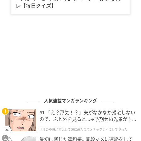
レ【毎日クイズ】
『FNS歌謡祭 夏』への出演決定、おめでとうございま
す。しかも放送日である7月1日は、待望のニューシン
グル『Missing』のリリース日と見事にドンピシャ。生
放送という大舞台で、リリースされたばかりの新曲が
披露されるかもしれないと思うと、ファンにとっては
今からワクワクが止まりませんね。圧倒的なパフォー
マンスで常に私たちの期待を超えてくるBE:FIRSTが、
今年の夏はどんな熱いステージを見せてくれるのか。
テレビの前で全力で応援したいと思います！
元記事で読む
人気連載マンガランキング
#1 「え？浮気！？」夫がなかなか帰宅しない
次の記事
ので、ふと外を見ると…→予期せぬ光景が！
NHK朝ドラ『風、薫る』【第54話】シマケン
｜旦那の不倫が発覚して頭に来たのでメチャ
旦那の不倫が発覚して頭に来たのでメチャクチャにしてやった
クチャにしてやった
（Aぇ! group佐野晶哉）の記事が起こした大
最初に感じた違和感…普段マメに連絡をして
逆転劇に「痛快」の声殺到