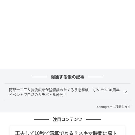
す。
■発売日とドンピシャ！新曲『Missing』の初披露に
高まる期待：
放送日の7月1日が、BE:FIRSTのニューシ
ングル『Missing』のリリース日であることから、「絶
対にテレビで新曲を歌ってくれるはず！」とパフォー
マンスへの期待が最高潮に達しています。「どんなス
テージを見せてくれるのか楽しみ」と、特別な1日を心
待ちにする声が目立ちました。
関連する他の記事
■「もっと世界へ響け！」BE:FIRSTの魅力拡大を願う
エール：
「もう大型音楽特番には欠かせない存在です
阿部一二三＆長浜広奈が猛特訓のたくろうを撃破 ポケモン30周年
イベントで白熱のガチバトル勃発！
ね」「BE:FIRSTの音楽がさらに多くの人の心に届いて
ほしい」と、グループのさらなる認知拡大と飛躍を願
※emogramに移動します
う温かいエールにも溢れていました。
注目コンテンツ
工夫して10秒で暗算できる？スキマ時間に脳ト
ライターコメント