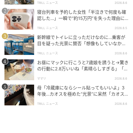
TRILL ニュース
2026.8.6
寝台列車を予約した女性「半泣きで何度も確
認した…」一瞬で“約15万円”を失った理由に
「膝から崩れ落ちました」
TRILL ニュース
2026.8.5
新幹線でトイレに立っただけなのに…乗客が
目を疑った光景に賛否「想像もしていなかっ
た」「仕方ない」
TRILL ニュース
2026.8.6
お昼にマックに行こうと7歳娘を誘うと→驚き
の行動に2.8万いいね「素晴らしすぎる」「か
わいすぎる健康ハック」
ママリ
2026.8.6
母「冷蔵庫にならシール貼ってもいいよ」3
年後…カオスを極めた“光景”に呆然「カオス
は更新され続ける…」
TRILL ニュース
2026.8.6