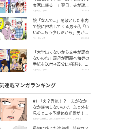
実家に帰る！」翌日、夫が謝罪
してきたワケ
ベビーカレンダー
2026.8.6
娘「なんで…」閑散とした車内
で娘に密着してくる男→私「い
いの…もう少しだから」男が血
相を変え逃げたワケ
ベビーカレンダー
2026.8.6
「大学出てないから文字が読め
ないのね」義母が両親へ侮辱の
手紙を送付→義父に相談後、訪
れた末路とは
ベビーカレンダー
2026.8.6
気連載マンガランキング
#1 「え？浮気！？」夫がなか
なか帰宅しないので、ふと外を
見ると…→予期せぬ光景が！｜
旦那の不倫が発覚して頭に来た
旦那の不倫が発覚して頭に来たのでメチャクチャにしてやった
のでメチャクチャにしてやった
最初に感じた違和感…普段マメ