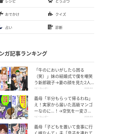
レシピ
どうぶつ
おでかけ
クイズ
占い
診断
ンガ記事ランキング
「牛のにおいがしたら困る
（笑）」妹の結婚式で僕を嘲笑
う新郎親子→妻の顔を見た2人
が絶句したワケ
ベビーカレンダー
2026.8.6
義母「半分もらって帰るわね」
え！実家から届いた高級マンゴ
ーなのに…！→空気を一変させ
た4歳娘の痛快な一言とは
ベビーカレンダー
2026.8.6
義母「子どもを置いて食事に行
く嫁なんて」夫「息子を連れて