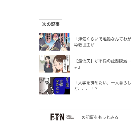
次の記事
「浮気くらいで離婚なんてわが
ぬ救世主が
【最低夫】が不倫の証拠隠滅 
よ」
「大学を辞めたい」一人暮ら
と、、、！？
の記事をもっとみる