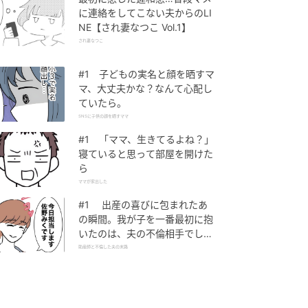
に連絡をしてこない夫からのLI
NE【され妻なつこ Vol.1】
され妻なつこ
#1 子どもの実名と顔を晒すマ
マ、大丈夫かな？なんて心配し
ていたら。
SNSに子供の顔を晒すママ
#1 「ママ、生きてるよね？」
寝ていると思って部屋を開けた
ら
ママが家出した
#1 出産の喜びに包まれたあ
の瞬間。我が子を一番最初に抱
いたのは、夫の不倫相手でし
た。
助産師と不倫した夫の末路