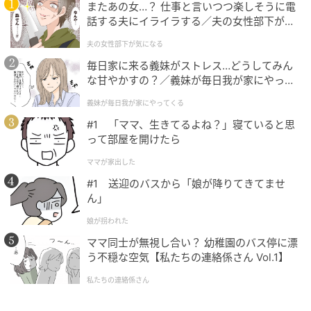
またあの女…？ 仕事と言いつつ楽しそうに電
客、グラスワインの提案、メニュー作成、在庫管理が
話する夫にイライラする／夫の女性部下が気
課題になっています。
になる（1）【夫婦の危機 まんが】
夫の女性部下が気になる
「Smartソムリエ」は、ワイン業界の知見とWETCHの
毎日家に来る義妹がストレス…どうしてみん
な甘やかすの？／義妹が毎日我が家にやって
AI開発技術を組み合わせ、飲食店の接客と運用を支え
くる（1）【義父母がシンドイんです！ まん
るサービスとして開発されています。
義妹が毎日我が家にやってくる
が】
#1 「ママ、生きてるよね？」寝ていると思
って部屋を開けたら
AI提案
ママが家出した
AIによるワイン提案機能は、来店客の好み、料理、予
#1 送迎のバスから「娘が降りてきてませ
算を会話の中で整理し、店舗のワインリストから最適
ん」
な1本をリコメンドします。
娘が拐われた
ママ同士が無視し合い？ 幼稚園のバス停に漂
「軽めで飲みやすい赤」「酸味控えめ」「お肉料理に
う不穏な空気【私たちの連絡係さん Vol.1】
合うもの」「今日は少し冒険したい」といった曖昧な
私たちの連絡係さん
表現にも対応します。