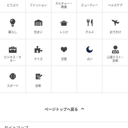
カルチャー・
どうぶつ
ファッション
ビューティー
ヘルスケア
力によってワイン情報、画像、産地、品種、容量など
教養
をメニューに自動登録できます。
手入力の作業を減らせるため、導入時の登録負担やメ
暮らし
住まい
レシピ
グルメ
おでかけ
ニュー更新にかかる時間を抑えます。
会話ログ・分析機能では、AIと来店客の会話履歴、人
気のワイン、味わいの傾向を確認できます。
ビジネス・マ
心理テスト・
クイズ
恋愛
占い
ネー
診断
よく選ばれる価格帯や味の要望を可視化し、仕入れや
メニュー改善にも活用できます。
スポーツ
診断
料金プラン
ページトップへ戻る
提供プランは、無料で試せるFREEプラン、機能を拡張
したスタンダードプラン、フル機能のプレミアムプラ
ンの3種類です。
サイトマップ