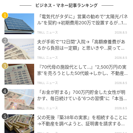
店舗独自のおすすめコメントや接客方針も反映できる
ビジネス・マネー記事ランキング
ため、AIの提案には店舗らしい言葉や売り出したいワ
「電気代がタダに」営業の勧めで“太陽光パネ
インの方向性が反映されます。
ル”を契約→初期費用200万で設置するが…10
年後、60代夫婦に届いた“2通の通知”
ワイン初心者へのやさしい案内、料理とのペアリン
TRILL ニュース
2026.8.5
グ、味わいの比較、グラスワインの案内まで、接客の
夫が手術で“12日間”入院→「高額療養費があ
るから負担は一定額」と思いきや…戻ってき
幅を広げる設計です。
た金額を見て60代妻が“絶句したワケ”
TRILL ニュース
2026.8.5
『70代母の施設代として…』“2,500万円の実
多言語接客
家”を売ろうとした50代娘→しかし、不動産会
社から告げられた“思わぬ一言”に絶句
多言語対応AI接客は、日本語に加えて英語、中国語、
TRILL ニュース
2026.8.5
韓国語に対応しています。
「お金が貯まる」700万円貯金した女性が明
かす、毎日続けている“6つの習慣”に「本当に
訪日外国人の来店がある飲食店でも、AIがワイン提案
尊敬」「素晴らしい」
TRILL ニュース
2026.8.5
を行い、スタッフの説明負担を増やさずに接客の入口
父の死後『築38年の実家』を相続することに
を整えます。
→不動産を調べようと、証明書を請求する
と…60代息子が目にした“想定外の事実”