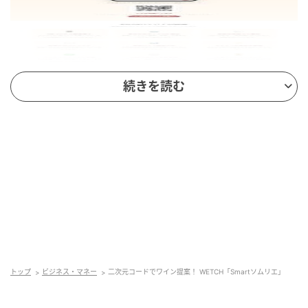
続きを読む
サービス名：Smartソムリエ
提供開始：2026年5月
対象：ワインを取り扱う飲食店、ワインバー、レス
トラン
URL：
提供形態：SaaS型オーダーアシスタント
トップ
ビジネス・マネー
二次元コードでワイン提案！ WETCH「Smartソムリエ」
提供プラン：FREE、スタンダード、プレミアム
スタンダード：月額2,980円