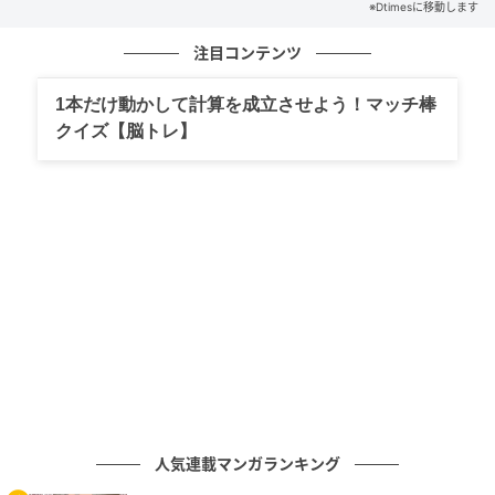
ごとの相談体験を整えます。
※Dtimesに移動します
アプリのインストールを必要としない設計のため、テ
注目コンテンツ
ーブルに二次元コードを置く運用だけでワイン相談の
1本だけ動かして計算を成立させよう！マッチ棒
入口を増やせます。
クイズ【脳トレ】
開発背景
WETCHは、2021年よりナチュラルワインを専門に扱
うECサイト「SWAILIFE WINE SHOP」を運営していま
す。
一般向けEC販売、飲食店向け卸販売、東京都中央区東
日本橋の実店舗運営を通じて、生産者、品種、味わい
に関する知見を蓄積してきています。
卸先の飲食店では、スタッフ全員がワインに詳しい体
人気連載マンガランキング
制を作りにくいことや、ワンオペ営業時のワイン接