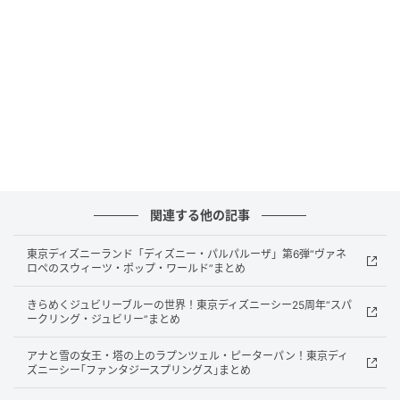
プレミアム：月額7,980円
「Smartソムリエ」は、店舗で発行した二次元コード
をスマートフォンで読み取ることで、その店舗専用の
AIソムリエを利用できるサービスです。
来店客の好み、料理、予算をAIがヒアリングし、店舗
のワインリストの中から条件に合うワインを会話形式
で提案します。
関連する他の記事
サービス紹介ページには、二次元コード読み取りによ
東京ディズニーランド「ディズニー・パルパルーザ」第6弾“ヴァネ
る注文フロー、8つの機能特徴、導入4ステップ、3種
ロペのスウィーツ・ポップ・ワールド”まとめ
類の料金プラン比較が縦スクロール形式で掲載されて
きらめくジュビリーブルーの世界！東京ディズニーシー25周年“スパ
います。
ークリング・ジュビリー”まとめ
ワインの知識がスタッフごとに異なる店舗でも、AIが
アナと雪の女王・塔の上のラプンツェル・ピーターパン！東京ディ
ズニーシー｢ファンタジースプリングス｣まとめ
店舗ごとのおすすめコメントや接客方針を反映し、席