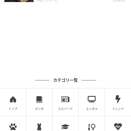
海外からのゲストを迎えるレストランやワインバーで
TRILL ニュース
2026.8.5
は、料理に合わせたワイン相談を多言語で受けられる
環境が生まれます。
旅行中の食事や記念日のディナーなど、言語の違いが
選びにくさにつながる場面でも、店舗のワインリスト
を活かした案内につながります。
管理機能
ワイン管理ダッシュボードでは、ワインの登録、編
カテゴリ一覧
集、在庫管理、おすすめ表示を操作できます。
おすすめ表示のON／OFFや、グラス提供中ワインの優
先表示に対応し、店舗が今提案したいワインをAIに反
トップ
マンガ
エピソード
エンタメ
トレンド
映します。
SWAILIFE WINE SHOPで仕入れた商品は、商品IDの入