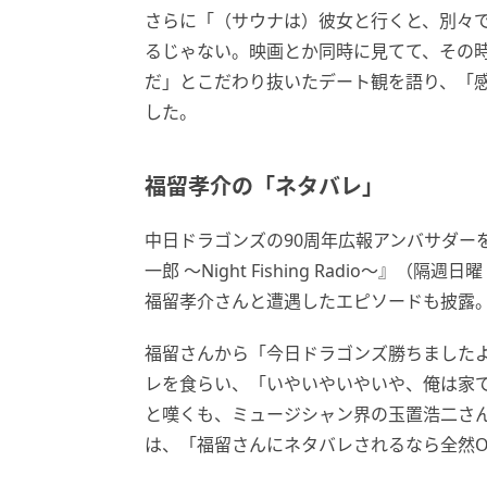
さらに「（サウナは）彼女と行くと、別々
るじゃない。映画とか同時に見てて、その
だ」とこだわり抜いたデート観を語り、「
した。
福留孝介の「ネタバレ」
中日ドラゴンズの90周年広報アンバサダーを
一郎 〜Night Fishing Radio〜
福留孝介さんと遭遇したエピソードも披露
福留さんから「今日ドラゴンズ勝ちました
レを食らい、「いやいやいやいや、俺は家
と嘆くも、ミュージシャン界の玉置浩二さ
は、「福留さんにネタバレされるなら全然O