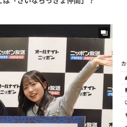
とは「さいならっきょ仲間」？
カ