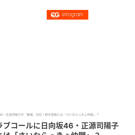
46・正源司陽子が〝爆速〟対応！鈴木杏樹とは「さいならっきょ仲間」？
ラブコールに日向坂46・正源司陽子