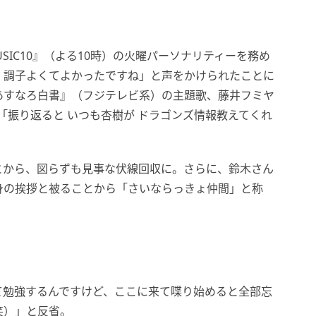
SIC10』（よる10時）の火曜パーソナリティーを務め
、調子よくてよかったですね」と声をかけられたことに
あすなろ白書』（フジテレビ系）の主題歌、藤井フミヤ
え、「振り返ると いつも杏樹が ドラゴンズ情報教えてくれ
とから、図らずも見事な伏線回収に。さらに、鈴木さん
身の挨拶と被ることから「さいならっきょ仲間」と称
」
て勉強するんですけど、ここに来て喋り始めると全部忘
笑）」と反省。