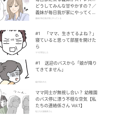
どうしてみんな甘やかすの？／
義妹が毎日我が家にやってくる
（1）【義父母がシンドイんで
義妹が毎日我が家にやってくる
す！ まんが】
#1 「ママ、生きてるよね？」
寝ていると思って部屋を開けた
ら
ママが家出した
#1 送迎のバスから「娘が降り
てきてません」
娘が拐われた
ママ同士が無視し合い？ 幼稚園
のバス停に漂う不穏な空気【私
たちの連絡係さん Vol.1】
私たちの連絡係さん