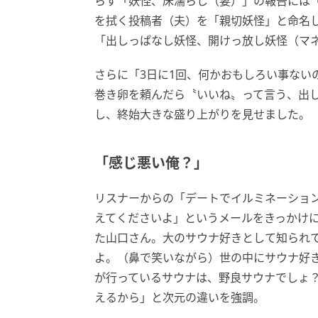
らす「妖怪、床濡らし（妻）」の報告には
を拭く投稿者（夫）を「親切妖怪」と命名
「出しっぱなし妖怪、開けっ放し妖怪（マ
さらに「3日に1回、何かおもしろい事ない
巻き卵を頼んだら〝いいね〟って言う、出
し、終始大きな盛り上がりを見せました。
「感じ悪い俺？」
リスナーからの「デートでイルミネーショ
えてくださいよ」というメールをきっかけ
た山口さん。大のサウナ好きとして知られ
よ。（鼻で笑いながら）世の中にサウナ好
が行っているサウナは、野良サウナでしょ
えるから」と次元の違いを強調。