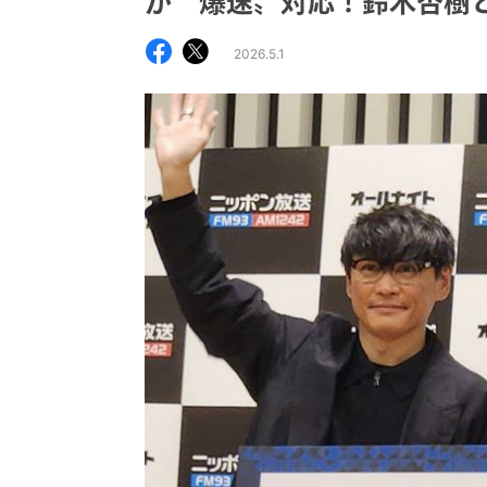
が〝爆速〟対応！鈴木杏樹
2026.5.1