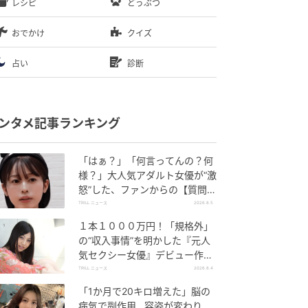
レシピ
どうぶつ
おでかけ
クイズ
占い
診断
ンタメ記事ランキング
「はぁ？」「何言ってんの？何
様？」大人気アダルト女優が“激
怒”した、ファンからの【質問】
とは
TRILL ニュース
2026.8.5
１本１０００万円！「規格外」
の“収入事情”を明かした『元人
気セクシー女優』デビュー作
が“１０万本”を記録した逸材
TRILL ニュース
2026.8.4
「1か月で20キロ増えた」脳の
病気で副作用…容姿が変わり