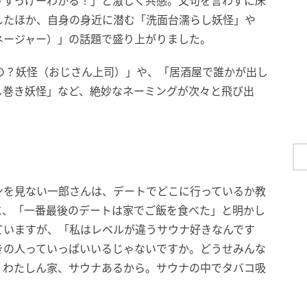
「すっげーわかる！」と激しく共感。文句を言わずに床
したほか、自身の身近に潜む「洗面台濡らし妖怪」や
ネージャー）」の話題で盛り上がりました。
の？妖怪（おじさん上司）」や、「居酒屋で誰かが出し
し巻き妖怪」など、絶妙なネーミングが次々と飛び出
ンを見ない一郎さんは、デートでどこに行っているか教
に、「一番最後のデートは家でご飯を食べた」と明かし
ていますが、「私はレベルが違うサウナ好きなんです
きの人っていっぱいいるじゃないですか。どうせみんな
？わたしん家、サウナあるから。サウナの中でタバコ吸