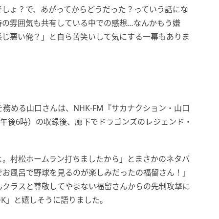
でしょ？で、あがってからどうだった？っていう話にな
時の雰囲気も共有している中での感想…なんかもう嫌
感じ悪い俺？」と自ら苦笑いして気にする一幕もありま
務める山口さんは、NHK-FM『サカナクション・山口
』（隔週日曜 午後6時）の収録後、廊下でドラゴンズのレジェンド・
。
よ。村松ホームラン打ちましたから」とまさかのネタバ
でお風呂で野球を見るのが楽しみだったの福留さん！」
んクラスと尊敬してやまない福留さんからの先制攻撃に
K」と嬉しそうに語りました。