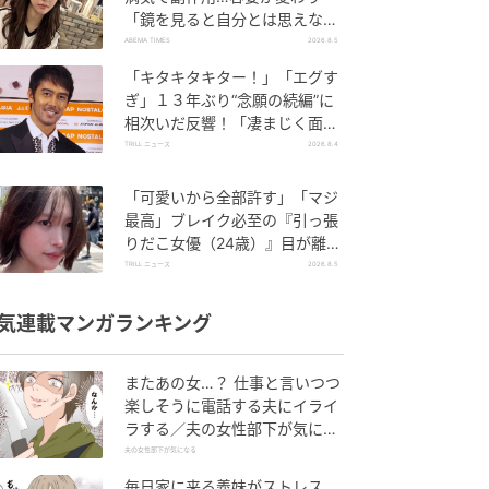
「鏡を見ると自分とは思えなか
った」壮絶な闘病生活明かす
ABEMA TIMES
2026.8.5
「キタキタキター！」「エグす
ぎ」１３年ぶり“念願の続編”に
相次いだ反響！「凄まじく面白
い」“賞 総なめ”『伝説級ドラ
TRILL ニュース
2026.8.4
マ』
「可愛いから全部許す」「マジ
最高」ブレイク必至の『引っ張
りだこ女優（24歳）』目が離せ
ない“圧巻ショット”に「か、か
TRILL ニュース
2026.8.5
わいい」
気連載マンガランキング
またあの女…？ 仕事と言いつつ
楽しそうに電話する夫にイライ
ラする／夫の女性部下が気にな
る（1）【夫婦の危機 まんが】
夫の女性部下が気になる
毎日家に来る義妹がストレス…