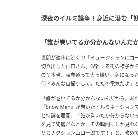
深夜のイルミ論争！身近に潜む「
「誰が巻いてるか分かんないんだ
世間が連休に沸く中「ミュージシャンにゴ
切り出した山口さん。混雑する街の様子か
の？本当、表参道って大っ嫌い。冬になっ
何？みんな自撮りして。ただの電気だよ」
「誰が巻いてるか分かんないんだから。あれを
『Snow Man』が巻いたイルミネーショ
と持論を展開。「誰が巻いたか分からない
を見て綺麗だなとか、その瞬間にしか見れ
サカナクション山口一郎です！」と、改め