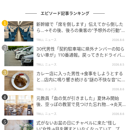
高すぎるプライドを持たず、自分のスタイルにフィッ
トする男性（例えば、仕事にこだわらない年下男性な
エピソード記事ランキング
ど）を戦略的に狙う。
この「逆算の婚活」こそが、自立した女性を幸せな結
新幹線で「席を倒します」伝えてから倒した
ら…→その後、後ろの乗客の“予想外の行動”に
婚へと導く鍵になるのです。
「不快ですぐに立ち去りました」
TRILL ニュース
2026.8.6
30代男性「契約駐車場に県外ナンバーの知ら
ない車が」110番通報。戻ってきたドライバー
の“言い分”に「口論になった」
TRILL ニュース
2026.8.5
カレー店に入った男性→食事をしようとする
と…店内に鳴り響き続ける“謎の不快な音”に
「人生で一度だけの経験でした」
TRILL ニュース
2026.8.6
元教員「血の気が引きました」夏休み開始
後、空っぽの教室で見つけた忘れ物…→炎天
下の校区を走り回ったワケ
出典：来島美幸の婚活チャンネル
TRILL ニュース
2026.8.6
式がないお盆の日にチャペルに来た“怪し
い”女性→目を離すといなくなっていて…プラ