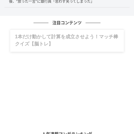
後、“放った一言”に銀行員「思わず笑ってしまった」
もし「年収のみ」を優先するなら、50代男性をターゲ
ットにすればマッチングは比較的容易です。
注目コンテンツ
しかし、そこには親子ほどの年齢差や、将来的な介護
の問題も付いてきます。
グルメ、ギャグ、子育て、旅行記……全部、読
めます。
「毎日外食ができる生活のためだけに、本当にその選
択で幸せになれるのか？」という自問自答も生まれて
くるかもしれません。
お金があれば幸せになれるという幻想を一度捨て、
何
のために結婚するのかという「目的」を再確認するこ
と
が、後悔しない結婚への第一歩となります。
年収2000万超えの女性経営者。ハイスペ女子
が選ぶべき「ギブの形」
人気連載マンガランキング