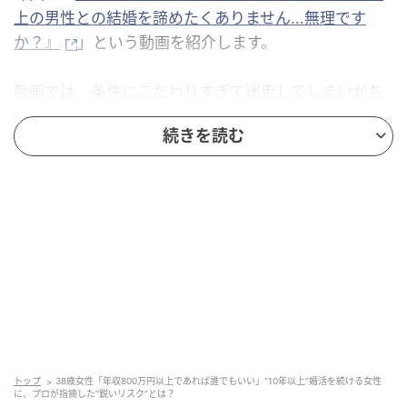
上の男性との結婚を諦めたくありません...無理です
か？』
」という動画を紹介します。
動画では、条件にこだわりすぎて迷走してしまいがち
な「高年収希望の婚活」について、3つのリアルな相談
続きを読む
事例を紹介。
単なる条件の合致だけでなく、結婚後にどんな生活を
送りたいのかという「本質」を見極めるためのアドバ
イスを、来島さんがプロの視点で鋭く解説していま
す。
38歳・ミントさんの切実な願い。「年収800
万円以上なら誰でもいい」は本当？
トップ
38歳女性「年収800万円以上であれば誰でもいい」“10年以上”婚活を続ける女性
に、プロが指摘した“鋭いリスク”とは？