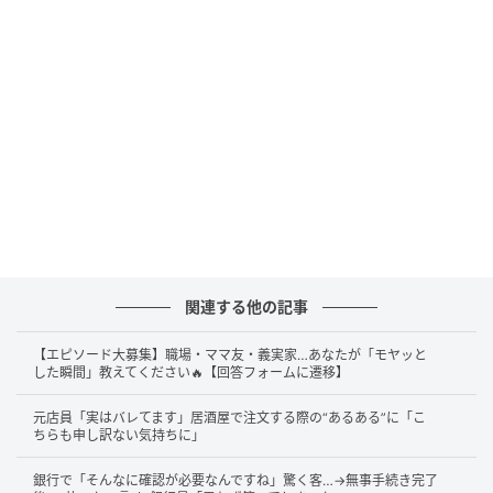
今回の相談者は、38歳のミントさん。彼女は25歳から
婚活を続けてきました。
関連する他の記事
アプリで出会った高年収の彼が既婚者だったという悲
しい経験を乗り越え、今度こそ年収800万円以上の男
【エピソード大募集】職場・ママ友・義実家…あなたが「モヤッと
性との結婚を望んでいます。
した瞬間」教えてください🔥【回答フォームに遷移】
元店員「実はバレてます」居酒屋で注文する際の“あるある”に「こ
彼女は「
年収さえ条件に合えば誰でもいい
」と言い切
ちらも申し訳ない気持ちに」
りますが、来島さんはその覚悟の先に潜むリスクを指
銀行で「そんなに確認が必要なんですね」驚く客…→無事手続き完了
摘します。