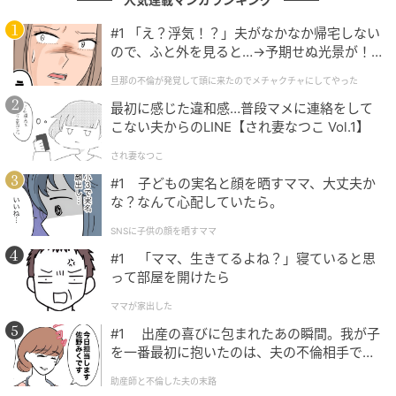
#1 「え？浮気！？」夫がなかなか帰宅しない
次の相談者は、年収2000万円以上を稼ぎ出す34歳の女
ので、ふと外を見ると…→予期せぬ光景が！
性経営者、こめまるさん。
｜旦那の不倫が発覚して頭に来たのでメチャ
旦那の不倫が発覚して頭に来たのでメチャクチャにしてやった
クチャにしてやった
最初に感じた違和感…普段マメに連絡をして
「仕事が最優先で家事は外注、育児は夫にリードして
こない夫からのLINE【され妻なつこ Vol.1】
ほしい」という彼女の希望は、まさに「ハイスペ男
され妻なつこ
性」が求めてきた条件の
逆転パターン
です。
#1 子どもの実名と顔を晒すママ、大丈夫か
な？なんて心配していたら。
ただし、彼女が相談所で選ばれるためには、
自分から
何を「ギブ」できるか
を言語化する必要がある、と来
SNSに子供の顔を晒すママ
島さんはいいます。
#1 「ママ、生きてるよね？」寝ていると思
って部屋を開けたら
「自分がお金を稼ぐから、夫は専業主夫でも構わな
ママが家出した
い」といった振り切った姿勢を持てるなら、需要は一
#1 出産の喜びに包まれたあの瞬間。我が子
気に高まります。
を一番最初に抱いたのは、夫の不倫相手でし
た。
助産師と不倫した夫の末路