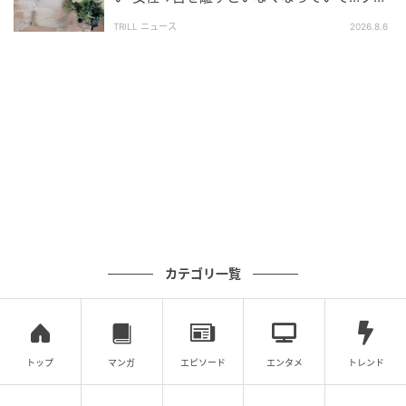
プロの解説：データに惑わされない！「妥当
ンナーが見た夏の不思議な体験
な相手」を見極める力
TRILL ニュース
2026.8.6
最後は29歳のはなさん。
出産時の収入減を不安視し、自分より高年収の男性を
希望しています。
しかし、「30代男性は20代女子を狙う」という定説
に、自信を失っているようでした。
これに対し、来島さんは具体的な解決策を提示してい
ます。
カテゴリ一覧
・「選ばれるプロフィール」を磨く
望みがあるかないかを悩む前に、まずは30代前半の男
性から選ばれるための自分磨きとプロフィール作成に
全力を注ぐこと。
トップ
マンガ
エピソード
エンタメ
トレンド