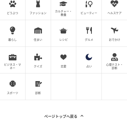
・「妥当な相手」を見極める
結婚が決まる人は、最終的に自分と釣り合う「妥当な
カルチャー・
どうぶつ
ファッション
ビューティー
ヘルスケア
相手」を選んでいる。
教養
条件だけで足切りせず、等身大のパートナーシップを
築ける相手に目を向ける柔軟性が重要。
暮らし
住まい
レシピ
グルメ
おでかけ
ビジネス・マ
心理テスト・
クイズ
恋愛
占い
ネー
診断
スポーツ
診断
出典：来島美幸の婚活チャンネル
ページトップへ戻る