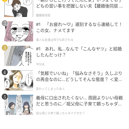
どもの習い事を把握しない夫【離婚後同居 Vo
l.1】
離婚後同居
#1 「お疲れ〜♡」遅刻するなら連絡して！
この女、ナメてます
美人な友達は何でも許される
#1 あれ、私…なんで「こんなヤツ」と結婚
したんだっけ？
半分夫
「気軽でいいね」「悩みなさそう」久しぶり
の再会なのに…どうしてそんな態度？ ＜変わ
ってしまった友人 1話＞【ため息がこぼれる
変わってしまった友人
日には】
義母に口出されたくない… 周囲よりいい母親
だと思うのに／祖父母に子育て頼っちゃダメ
ですか？（1）【私のママ友付き合い事情 ま
祖父母に子育て頼っちゃダメですか？
んが】