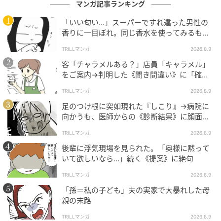
マンガ記事ランキング
「いい匂い…」スーパーですれ違った男性の
香りに一目ぼれ。同じ香水を使ってみるも…
納得いかなかったワケ
TRILLマンガ
2026.8.9
客「チャラメルある？」店員「キャラメル」
ブログ：くまお（
くまおのマンガ堂
）
をご案内→判明した《聞き間違い》に「確か
に似てる」
TRILLマンガ
2026.8.9
足のつけ根に突如現れた『しこり』→病院に
#2 有給をとってくれるはずが…
向かうも、医師からの《診断結果》に顔面蒼
白
TRILLマンガ
2026.8.9
次の話を読む
後輩に浮気現場を見られた。「奥様に黙って
第2話
いて欲しいなら…」続く《提案》に絶句
TRILLマンガ
2026.8.9
「孫＝私の子ども」夫の実家で大暴れした母
夫が育児をなめくさってる件
親の末路
くまお
TRILLマンガ
2026.8.9
全話一覧を見る