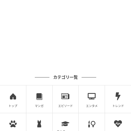
クリエイター情報
くまお
二児のパパです。ダメ夫、ママ友、育児、クレーマ
ーなど日常が舞台の漫画を描いています。
作品をもっとみる
の記事をもっとみる
カテゴリ一覧
トップ
マンガ
エピソード
エンタメ
トレンド